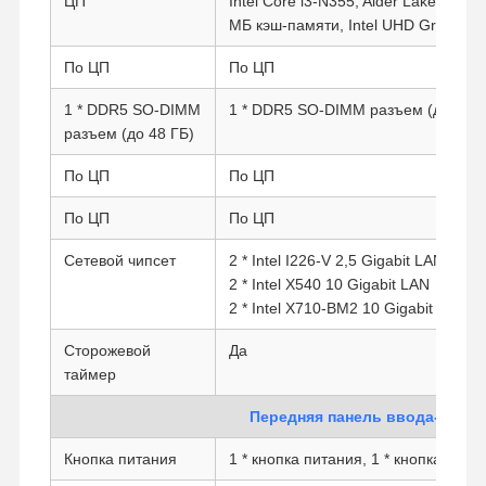
ЦП
Intel Core i3-N355, Alder Lake-N, 8 я
МБ кэш-памяти, Intel UHD Graphics 
По ЦП
По ЦП
1 * DDR5 SO-DIMM
1 * DDR5 SO-DIMM разъем (до 48 Г
разъем (до 48 ГБ)
По ЦП
По ЦП
По ЦП
По ЦП
Сетевой чипсет
2 * Intel I226-V 2,5 Gigabit LAN
2 * Intel X540 10 Gigabit LAN
2 * Intel X710-BM2 10 Gigabit SFP
Сторожевой
Да
таймер
Передняя панель ввода-выво
Кнопка питания
1 * кнопка питания, 1 * кнопка сбро