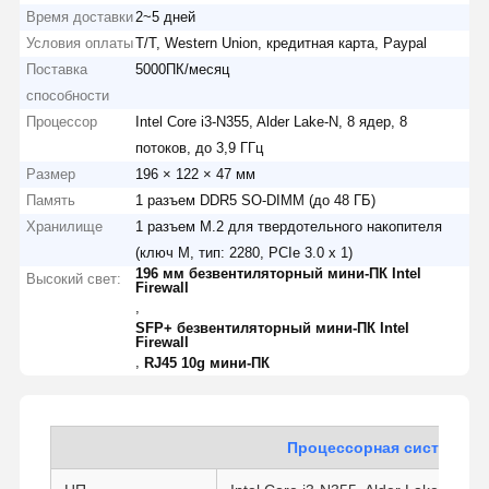
Время доставки
2~5 дней
Условия оплаты
T/T, Western Union, кредитная карта, Paypal
Поставка
5000ПК/месяц
способности
Процессор
Intel Core i3-N355, Alder Lake-N, 8 ядер, 8
потоков, до 3,9 ГГц
Размер
196 × 122 × 47 мм
Память
1 разъем DDR5 SO-DIMM (до 48 ГБ)
Хранилище
1 разъем M.2 для твердотельного накопителя
(ключ M, тип: 2280, PCIe 3.0 x 1)
196 мм безвентиляторный мини-ПК Intel
Высокий свет:
Firewall
,
SFP+ безвентиляторный мини-ПК Intel
Firewall
,
RJ45 10g мини-ПК
Процессорная система