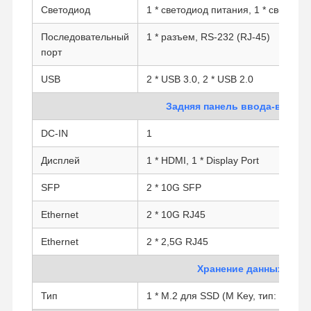
Светодиод
1 * светодиод питания, 1 * светоди
Последовательный
1 * разъем, RS-232 (RJ-45)
порт
USB
2 * USB 3.0, 2 * USB 2.0
Задняя панель ввода-вывод
DC-IN
1
Дисплей
1 * HDMI, 1 * Display Port
SFP
2 * 10G SFP
Ethernet
2 * 10G RJ45
Ethernet
2 * 2,5G RJ45
Хранение данных
Главная
Продукция
О Компании
Наша
Страница
Фабрика
Тип
1 * M.2 для SSD (M Key, тип: 2280, P