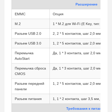
Расширение
EMMC
Опция
Контроль
Контактные
Побеседуйте
Качества
Данные
Теперь
M.2
1 * M.2 для Wi-Fi (E Key, тип: 2230)
Разъем USB 2.0
2, 2 * 5 контактов, шаг 2,0 мм
Брандмауэр мини ПК
Разъем USB 3.0
1, 2 * 5 контактов, шаг 2,0 мм, опци
Промышленный мини ПК
Перемычка
Да, 1 * 3 контакта, шаг 2,0 мм
1U Rackmount PC
AutoStart
POE Мини-ПК
Перемычка сброса
Да, 1 * 3 контакта, шаг 2,0 мм
CMOS
NAS Mini PC
Разъем передней
1, 2 * 5 контактов, шаг 2,0 мм
Celeron Mini ПК
панели
Разъем питания
1, 1 * 2 контакта, шаг 3,5 мм, Phoen
Core Mini PC
Требования к питанию
Офисный мини ПК