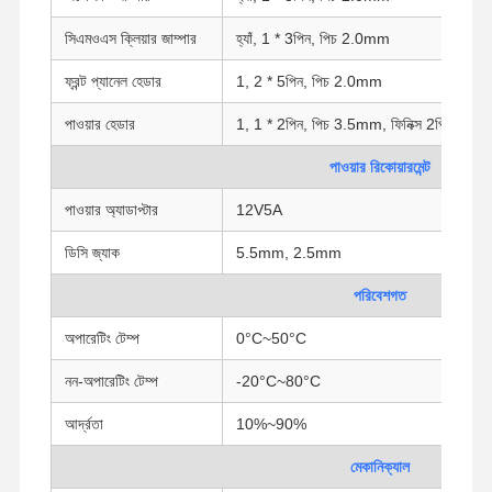
সিএমওএস ক্লিয়ার জাম্পার
হ্যাঁ, 1 * 3পিন, পিচ 2.0mm
মান নিয়ন্ত্রণ
আমাদের সাথে
এখন চ্যাট করুন
ফ্রন্ট প্যানেল হেডার
1, 2 * 5পিন, পিচ 2.0mm
যোগাযোগ করুন
পাওয়ার হেডার
1, 1 * 2পিন, পিচ 3.5mm, ফিনিক্স 2পিন
ফায়ারওয়াল মিনি পিসি
পাওয়ার রিকোয়ারমেন্ট
ইন্ডাস্ট্রিয়াল মিনি পিসি
পাওয়ার অ্যাডাপ্টার
12V5A
1U র্যাকমাউন্ট পিসি
ডিসি জ্যাক
5.5mm, 2.5mm
POE মিনি পিসি
পরিবেশগত
এনএএস মিনি পিসি
অপারেটিং টেম্প
0°C~50°C
সেলারন মিনি পিসি
নন-অপারেটিং টেম্প
-20°C~80°C
কোর মিনি পিসি
আর্দ্রতা
10%~90%
মেকানিক্যাল
অফিস মিনি পিসি