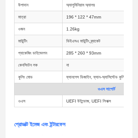
উপাদান
অ্যালুমিনিয়াম অ্যালয়
ইন্ডাস্ট্রিয়াল মাদারবোর্ড
মাত্রা
196 * 122 * 47mm
ফায়ারওয়াল মাদারবোর্ড
ওজন
1.26kg
মাউন্টিং
ভিইএসএ মাউন্টিং ব্র্যাকেট
প্যাকেজিং ডাইমেনশন
285 * 260 * 93mm
কেনসিংটন লক
না
কুলিং মোড
ফ্যানলেস ডিজাইন, ফ্যান-অ্যাসিস্টেড কুলিং
ওএস সাপোর্ট
ওএস
UEFI উইন্ডোজ, UEFI লিনাক্স
প্রোডাক্ট ইমেজ এবং ইন্টারফেস