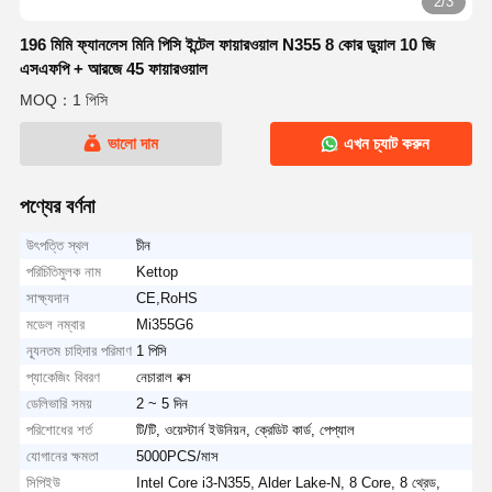
2/3
196 মিমি ফ্যানলেস মিনি পিসি ইন্টেল ফায়ারওয়াল N355 8 কোর ডুয়াল 10 জি
এসএফপি + আরজে 45 ফায়ারওয়াল
MOQ：1 পিসি
ভালো দাম
এখন চ্যাট করুন
পণ্যের বর্ণনা
উৎপত্তি স্থল
চীন
পরিচিতিমুলক নাম
Kettop
সাক্ষ্যদান
CE,RoHS
মডেল নম্বার
Mi355G6
ন্যূনতম চাহিদার পরিমাণ
1 পিসি
প্যাকেজিং বিবরণ
নেচারাল বক্স
ডেলিভারি সময়
2 ~ 5 দিন
পরিশোধের শর্ত
টি/টি, ওয়েস্টার্ন ইউনিয়ন, ক্রেডিট কার্ড, পেপ্যাল
যোগানের ক্ষমতা
5000PCS/মাস
সিপিইউ
Intel Core i3-N355, Alder Lake-N, 8 Core, 8 থ্রেড,