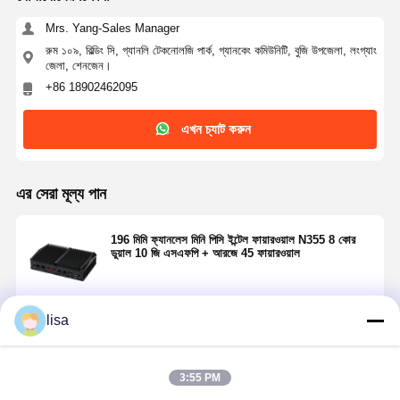
Mrs. Yang-Sales Manager
রুম ১০৯, বিল্ডিং সি, গ্যানলি টেকনোলজি পার্ক, গ্যানকেং কমিউনিটি, বুজি উপজেলা, লংগ্যাং
জেলা, শেনজেন।
+86 18902462095
এখন চ্যাট করুন
এর সেরা মূল্য পান
196 মিমি ফ্যানলেস মিনি পিসি ইন্টেল ফায়ারওয়াল N355 8 কোর
ডুয়াল 10 জি এসএফপি + আরজে 45 ফায়ারওয়াল
lisa
চালিয়ে
3:55 PM
প্রস্তাবিত পণ্য