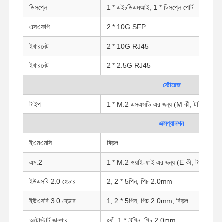
ডিসপ্লে
1 * এইচডিএমআই, 1 * ডিসপ্লে পোর্ট
এসএফপি
2 * 10G SFP
ইথারনেট
2 * 10G RJ45
ইথারনেট
2 * 2.5G RJ45
স্টোরেজ
টাইপ
1 * M.2 এসএসডি এর জন্য (M কী, টাইপ: 228
এক্সপ্যানশন
ইএমএমসি
বিকল্প
এম.2
1 * M.2 ওয়াই-ফাই এর জন্য (E কী, টাইপ: 22
ইউএসবি 2.0 হেডার
2, 2 * 5পিন, পিচ 2.0mm
বাড়ি
পণ্য
আমাদের সম্পর্কে
কারখানা ভ্রমণ
ইউএসবি 3.0 হেডার
1, 2 * 5পিন, পিচ 2.0mm, বিকল্প
অটোস্টার্ট জাম্পার
হ্যাঁ, 1 * 3পিন, পিচ 2.0mm