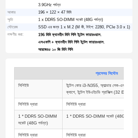
3.9GHz পর্যন্ত
আকার
196 × 122 × 47 মিমি
স্মৃতি
1 x DDR5 SO-DIMM সকেট (48G পর্যন্ত)
স্টোরেজ
SSD এর জন্য 1 x M.2 (M কী, টাইপ: 2280, PCIe 3.0 x 1)
লক্ষণীয় করা:
,
196 মিমি ফ্যানহীন মিনি পিসি ইন্টেল ফায়ারওয়াল
,
এসএফপি + ফ্যানহীন মিনি পিসি ইন্টেল ফায়ারওয়াল
আরজে৪৫ ১০ জি মিনি পিসি
প্রসেসর সিস্টেম
সিপিইউ
ইন্টেল কোর i3-N355, অ্যাল্ডার লেক-এন, 8 কোর
ক্যাশে, ইন্টেল ইউএইচডি গ্রাফিক্স (32 EUs), 
সিপিইউ দ্বারা
সিপিইউ দ্বারা
1 * DDR5 SO-DIMM
1 * DDR5 SO-DIMM সকেট (48G পর্যন্ত)
সকেট (48G পর্যন্ত)
সিপিইউ দ্বারা
সিপিইউ দ্বারা