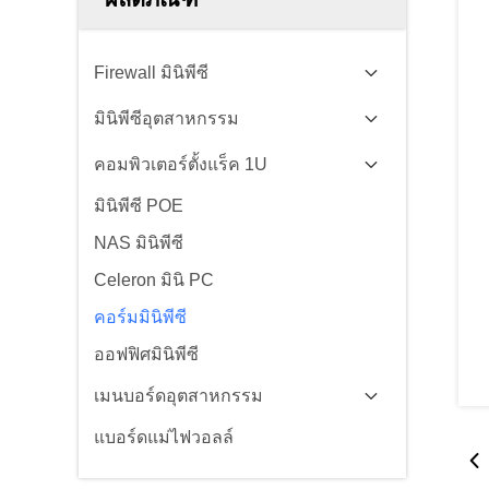
Firewall มินิพีซี
มินิพีซีอุตสาหกรรม
คอมพิวเตอร์ตั้งแร็ค 1U
มินิพีซี POE
NAS มินิพีซี
Celeron มินิ PC
คอร์มมินิพีซี
ออฟฟิศมินิพีซี
เมนบอร์ดอุตสาหกรรม
แบอร์ดแม่ไฟวอลล์