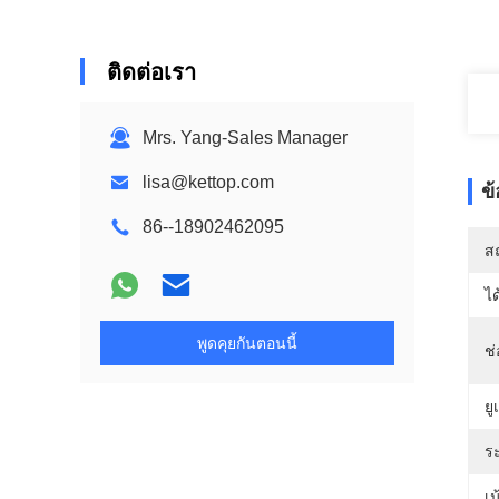
ติดต่อเรา
Mrs. Yang-Sales Manager
lisa@kettop.com
ข
86--18902462095
สถ
ได
พูดคุยกันตอนนี้
ช่
ยู
ร
เน