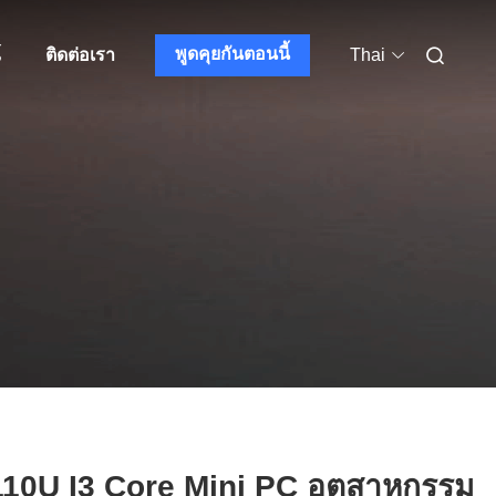
พูดคุยกันตอนนี้
์
ติดต่อเรา
Thai
10U I3 Core Mini PC อุตสาหกรรม