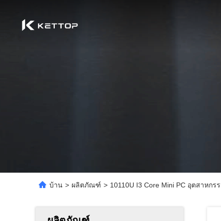
บ้าน
>
ผลิตภัณฑ์
>
10110U I3 Core Mini PC อุตสาหกร
ผลิตภัณฑ์