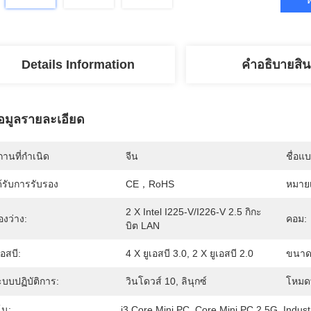
Details Information
คําอธิบายสิน
้อมูลรายละเอียด
านที่กำเนิด
จีน
ชื่อแ
้รับการรับรอง
CE，RoHS
หมายเ
2 X Intel I225-V/I226-V 2.5 กิกะ
องว่าง:
คอม:
บิต LAN
เอสบี:
4 X ยูเอสบี 3.0, 2 X ยูเอสบี 2.0
ขนาด
ะบบปฏิบัติการ:
วินโดวส์ 10, ลินุกซ์
โหมด
้น:
i3 Core Mini PC
, 
Core Mini PC 2.5G
, 
Indust