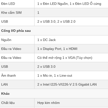
Đèn LED
1 x Đèn LED Nguồn, 1 x Đèn LED Ổ cứng
Khe cắm SIM
1
USB
2 x USB 3.0, 2 x USB 2.0
Cổng I/O phía sau
Nguồn
1 x DC Jack
Đầu ra Video
1 x Display Port, 1 x HDMI
Đầu ra Video
Có thể mở rộng 1 x VGA (Tùy chọn)
USB
2 x USB 3.0
Âm thanh
1 x Mic-in, 1 x Line-out
LAN
2 x Intel I225-V/I226-V 2.5 Gigabit LAN
Khác
Chất liệu
Hợp kim nhôm