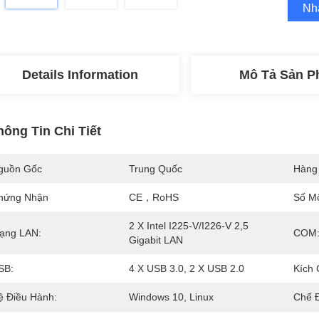
Nh
Details Information
Mô Tả Sản 
hông Tin Chi Tiết
guồn Gốc
Trung Quốc
Hàng
hứng Nhận
CE，RoHS
Số M
2 X Intel I225-V/I226-V 2,5 
ạng LAN:
COM
Gigabit LAN
SB:
4 X USB 3.0, 2 X USB 2.0
Kích 
ệ Điều Hành:
Windows 10, Linux
Chế 