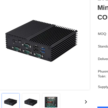
Mi
CO
MOQ:
Standa
Delive
Phươn
Toán:
Supply