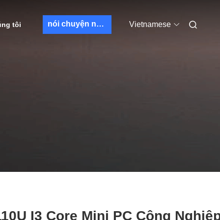
nói chuyện ngay.
Vietnamese
úng tôi
10U I3 Core Mini PC Công Nghiệ