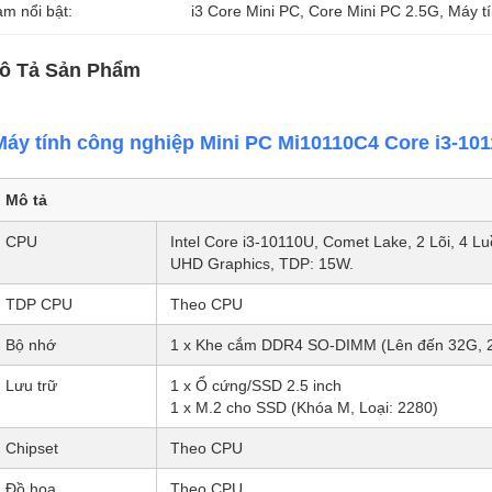
àm nổi bật:
i3 Core Mini PC
, 
Core Mini PC 2.5G
, 
Máy t
ô Tả Sản Phẩm
Máy tính công nghiệp Mini PC Mi10110C4 Core i3-1
Mô tả
CPU
Intel Core i3-10110U, Comet Lake, 2 Lõi, 4 L
UHD Graphics, TDP: 15W.
TDP CPU
Theo CPU
Bộ nhớ
1 x Khe cắm DDR4 SO-DIMM (Lên đến 32G, 
Lưu trữ
1 x Ổ cứng/SSD 2.5 inch
1 x M.2 cho SSD (Khóa M, Loại: 2280)
Chipset
Theo CPU
Đồ họa
Theo CPU