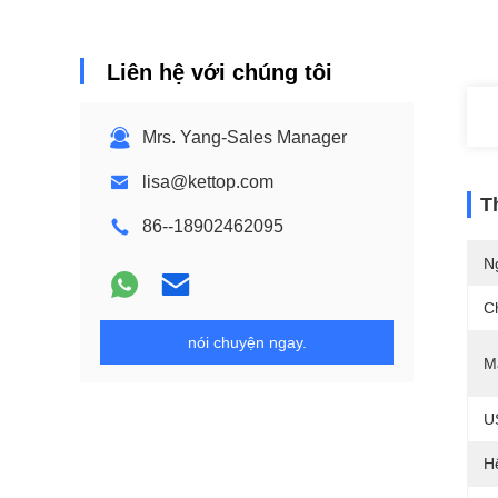
Liên hệ với chúng tôi
Mrs. Yang-Sales Manager
lisa@kettop.com
T
86--18902462095
N
C
nói chuyện ngay.
M
U
H