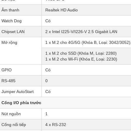
Âm thanh
Realtek HD Audio
Watch Dog
Có
Chipset LAN
2 x Intel I225-V/I226-V 2.5 Gigabit LAN
Mở rộng
1 x M.2 cho 4G/5G (Khóa B, Loại: 3042/3052
1 x M.2 cho SSD (Khóa M, Loại: 2280)
1 x M.2 cho Wi-Fi (Khóa E, Loại: 2230)
GPIO
Có
RS-485
0
Jumper AutoStart
Có
Cổng I/O phía trước
Nút nguồn
1
Cổng nối tiếp
4 x RS-232