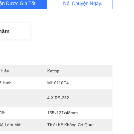
ận Được Giá Tốt Nhất
Nói Chuyện Ngay.
Phẩm
 Hiệu
Kettop
ô Hình
Mi10110C4
:
4 X RS-232
Cỡ:
155x127x48mm
Độ Làm Mát:
Thiết Kế Không Có Quạt