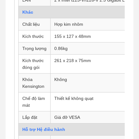
Bo mạch chủ công nghiệp
Khác
Bảng chủ tường lửa
Chất liệu
Hợp kim nhôm
Kích thước
155 x 127 x 48mm
Trọng lượng
0.86kg
Kích thước
261 x 218 x 75mm
đóng gói
Khóa
Không
Kensington
Chế độ làm
Thiết kế không quạt
mát
Lắp đặt
Giá đỡ VESA
Hỗ trợ Hệ điều hành