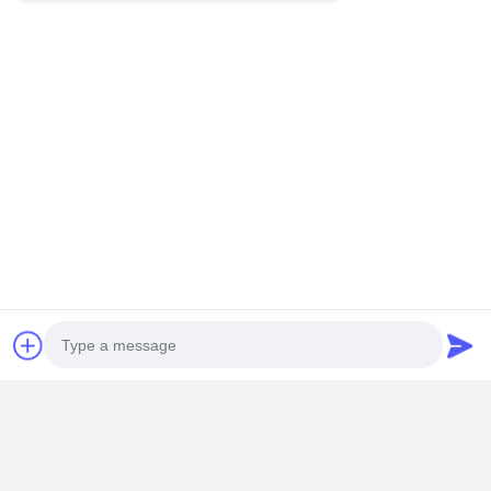
Chi Tiết Liên Lạc
Mrs. Yang-Sales Manager
Phòng 109, Tòa nhà C, Công viên Công nghệ Ganli, Cộng đồng
Gankeng, Phường Buji, Quận Longgang, Thâm Quyến.
+86 18902462095
nói chuyện ngay.
Nhận Giá Tốt Nhất Cho
Photo
Intel I7 10510U Core Mini PC Công nghiệp