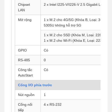
Chipset
2 x Intel I225-V/I226-V 2.5 Gigabit LAN
LAN
Mở rộng
1 x M.2 cho 4G/5G (Khóa B, Loại: 3042/3
5305U không hỗ trợ 5G
1 x M.2 cho SSD (Khóa M, Loại: 2280)
1 x M.2 cho Wi-Fi (Khóa E, Loại: 2230)
GPIO
Có
RS-485
0
Công tắc
Có
AutoStart
Cổng I/O phía trước
Nút nguồn
1
Nhà
Sản Phẩm
Về Chúng
Tham Quan
Tôi
Nhà Máy
Cổng nối
4 x RS-232
tiếp