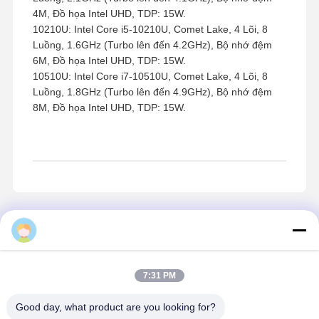
Luồng, 2.2GHz, Bộ nhớ đệm 2M, Đồ họa Intel UHD
610, TDP: 15W.
5405U: Intel Pentium Gold 5405U, Whiskey Lake, 2 Lõi,
4 Luồng, 2.3GHz, Bộ nhớ đệm 2M, Đồ họa Intel UHD
610, TDP: 15W.
8260U: Intel Core i5-8260U, Whiskey Lake, 4 Lõi, 8
Luồng, 1.6GHz (Turbo lên đến 3.9GHz), Bộ nhớ đệm
6M, Đồ họa Intel UHD 620, TDP: 15W.
5205U: Intel Celeron 5205U, Comet Lake, 2 Lõi, 2
Luồng, 1.9GHz, Bộ nhớ đệm 2M, Đồ họa Intel UHD,
TDP: 15W.
10110U: Intel Core i3-10110U, Comet Lake, 2 Lõi, 4
Luồng, 2.1GHz (Turbo lên đến 4.1GHz), Bộ nhớ đệm
4M, Đồ họa Intel UHD, TDP: 15W.
10210U: Intel Core i5-10210U, Comet Lake, 4 Lõi, 8
Luồng, 1.6GHz (Turbo lên đến 4.2GHz), Bộ nhớ đệm
6M, Đồ họa Intel UHD, TDP: 15W.
7:31 PM
10510U: Intel Core i7-10510U, Comet Lake, 4 Lõi, 8
Luồng, 1.8GHz (Turbo lên đến 4.9GHz), Bộ nhớ đệm
Good day, what product are you looking for?
8M, Đồ họa Intel UHD, TDP: 15W.