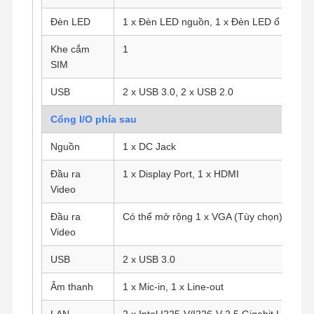
Đèn LED
1 x Đèn LED nguồn, 1 x Đèn LED ổ cứng
Khe cắm
1
Kiểm Soát
Liên Hệ
Nói Chuyện
Chất Lượng
Chúng Tôi
Ngay.
SIM
USB
2 x USB 3.0, 2 x USB 2.0
Tường lửa Mini PC
Cổng I/O phía sau
Máy tính mini công nghiệp
Nguồn
1 x DC Jack
Máy tính gắn rack 1U
Đầu ra
1 x Display Port, 1 x HDMI
Video
Máy tính mini POE
Đầu ra
Có thể mở rộng 1 x VGA (Tùy chọn)
NAS Mini PC
Video
Celeron Mini PC
USB
2 x USB 3.0
Core Mini PC
Âm thanh
1 x Mic-in, 1 x Line-out
Máy tính mini văn phòng
LAN
2 x Intel I225-V/I226-V 2.5 Gigabit LAN