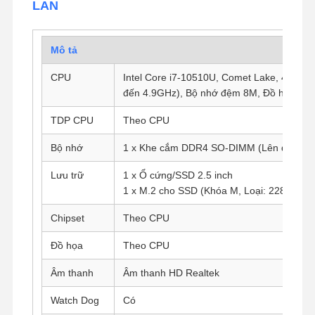
LAN
Mô tả
CPU
Intel Core i7-10510U, Comet Lake, 4 Lõi, 
đến 4.9GHz), Bộ nhớ đệm 8M, Đồ họa Int
TDP CPU
Theo CPU
Bộ nhớ
1 x Khe cắm DDR4 SO-DIMM (Lên đến 32
Lưu trữ
1 x Ổ cứng/SSD 2.5 inch
1 x M.2 cho SSD (Khóa M, Loại: 2280)
Chipset
Theo CPU
Đồ họa
Theo CPU
Âm thanh
Âm thanh HD Realtek
Watch Dog
Có