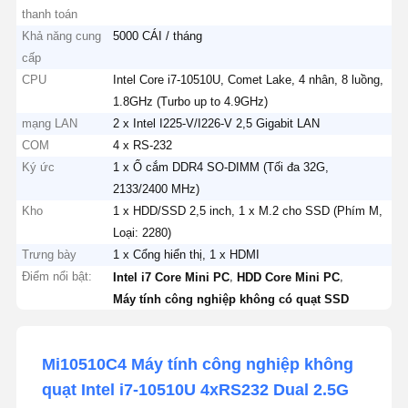
thanh toán
Khả năng cung
5000 CÁI / tháng
cấp
CPU
Intel Core i7-10510U, Comet Lake, 4 nhân, 8 luồng,
1.8GHz (Turbo up to 4.9GHz)
mạng LAN
2 x Intel I225-V/I226-V 2,5 Gigabit LAN
COM
4 x RS-232
Ký ức
1 x Ổ cắm DDR4 SO-DIMM (Tối đa 32G,
2133/2400 MHz)
Kho
1 x HDD/SSD 2,5 inch, 1 x M.2 cho SSD (Phím M,
Loại: 2280)
Trưng bày
1 x Cổng hiển thị, 1 x HDMI
Điểm nổi bật:
,
,
Intel i7 Core Mini PC
HDD Core Mini PC
Máy tính công nghiệp không có quạt SSD
Mi10510C4 Máy tính công nghiệp không
quạt Intel i7-10510U 4xRS232 Dual 2.5G