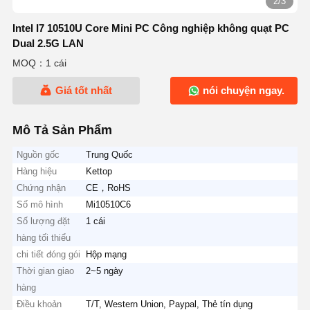
2/3
Intel I7 10510U Core Mini PC Công nghiệp không quạt PC
Dual 2.5G LAN
MOQ：1 cái
Giá tốt nhất
nói chuyện ngay.
Mô Tả Sản Phẩm
Nguồn gốc
Trung Quốc
Hàng hiệu
Kettop
Chứng nhận
CE，RoHS
Số mô hình
Mi10510C6
Số lượng đặt
1 cái
hàng tối thiểu
chi tiết đóng gói
Hộp mạng
Thời gian giao
2~5 ngày
hàng
Điều khoản
T/T, Western Union, Paypal, Thẻ tín dụng