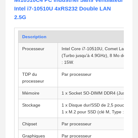
Intel i7-10510U 4xRS232 Double LAN
2.5G
Description
Processeur
Intel Core i7-10510U, Comet Lake, 4 c
(Turbo jusqu'à 4.9GHz), 8 Mo de cach
: 15W.
TDP du
Par processeur
processeur
Mémoire
1 x Socket SO-DIMM DDR4 (Jusqu'à 3
Stockage
1 x Disque dur/SSD de 2,5 pouces
1 x M.2 pour SSD (clé M, Type : 2280)
Chipset
Par processeur
Graphiques
Par processeur