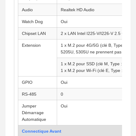
Audio
Realtek HD Audio
Watch Dog
Oui
Chipset LAN
2 x LAN Intel I225-V/I226-V 2.5 Gigabit
Extension
1 x M.2 pour 4G/5G (clé B, Type : 304
5205U, 5305U ne prennent pas en cha
1 x M.2 pour SSD (clé M, Type : 2280)
1 x M.2 pour Wi-Fi (clé E, Type : 2230)
GPIO
Oui
RS-485
0
Jumper
Oui
Démarrage
Aperçu
Produits
A Propos De
Visite D'usine
Automatique
Nous
Connectique Avant