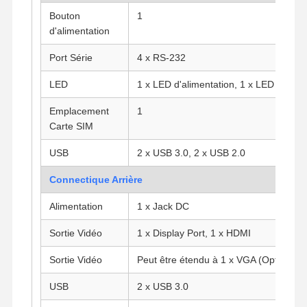
Bouton
1
d'alimentation
Contrôle De
Contact
Causez
Port Série
4 x RS-232
La Qualité
Maintenant
LED
1 x LED d'alimentation, 1 x LED de dis
Le pare-feu mini PC
Emplacement
1
Carte SIM
Mini PC industriel
USB
2 x USB 3.0, 2 x USB 2.0
1U Rackmount PC est utilisé.
Connectique Arrière
Mini PC POE
Alimentation
1 x Jack DC
Le NAS Mini PC
Sortie Vidéo
1 x Display Port, 1 x HDMI
Le Celeron Mini PC
Sortie Vidéo
Peut être étendu à 1 x VGA (Option)
Core Mini PC
USB
2 x USB 3.0
Mini PC de bureau