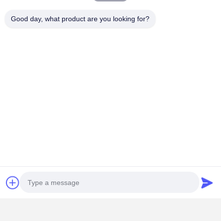
cache, Intel UHD Graphics, TDP : 15W.
Good day, what product are you looking for?
Coordonnées
Mrs. Yang-Sales Manager
Chambre 109, Bâtiment C, Parc Technologique Ganli,
Communauté Gankeng, Sous-district de Buji, District de
Longgang, Shenzhen.
+86 18902462095
Causez Maintenant