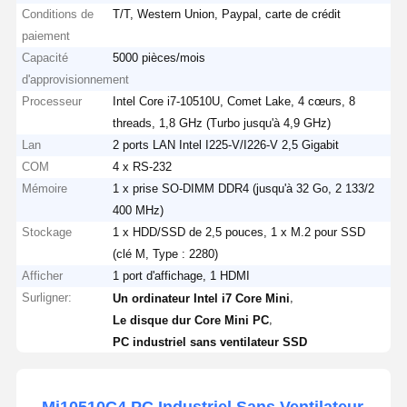
Conditions de
T/T, Western Union, Paypal, carte de crédit
paiement
Capacité
5000 pièces/mois
d'approvisionnement
Processeur
Intel Core i7-10510U, Comet Lake, 4 cœurs, 8
threads, 1,8 GHz (Turbo jusqu'à 4,9 GHz)
Lan
2 ports LAN Intel I225-V/I226-V 2,5 Gigabit
COM
4 x RS-232
Mémoire
1 x prise SO-DIMM DDR4 (jusqu'à 32 Go, 2 133/2
400 MHz)
Stockage
1 x HDD/SSD de 2,5 pouces, 1 x M.2 pour SSD
(clé M, Type : 2280)
Afficher
1 port d'affichage, 1 HDMI
Surligner:
,
Un ordinateur Intel i7 Core Mini
,
Le disque dur Core Mini PC
PC industriel sans ventilateur SSD
Mi10510C4 PC Industriel Sans Ventilateur