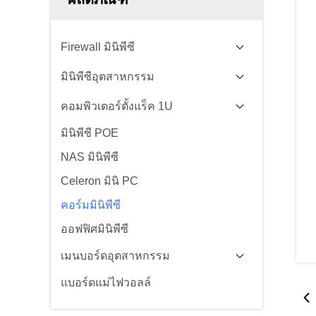
Firewall มินิพีซี
มินิพีซีอุตสาหกรรม
คอมพิวเตอร์ตั้งแร็ค 1U
มินิพีซี POE
NAS มินิพีซี
Celeron มินิ PC
คอร์มมินิพีซี
ออฟฟิศมินิพีซี
เมนบอร์ดอุตสาหกรรม
แบอร์ดแม่ไฟวอลล์