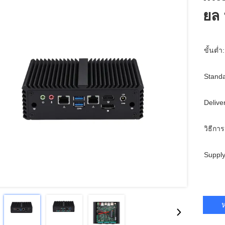
ยล 
ขั้นต่ำ:
Standa
Delive
วิธีการ
Supply
ห