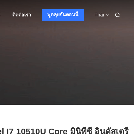
พูดคุยกันตอนนี้
์
ติดต่อเรา
Thai
el I7 10510U Core มินิพีซี อินดัสเตรี