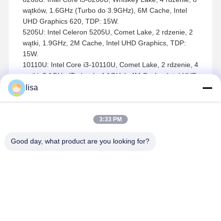
wątków, 1.6GHz (Turbo do 3.9GHz), 6M Cache, Intel
UHD Graphics 620, TDP: 15W.
5205U: Intel Celeron 5205U, Comet Lake, 2 rdzenie, 2
wątki, 1.9GHz, 2M Cache, Intel UHD Graphics, TDP:
15W.
10110U: Intel Core i3-10110U, Comet Lake, 2 rdzenie, 4
wątki, 2.1GHz (Turbo do 4.1GHz), 4M Cache, Intel UHD
Graphics, TDP: 15W.
lisa
10210U: Intel Core i5-10210U, Comet Lake, 4 rdzenie,
8 wątków, 1.6GHz (Turbo do 4.2GHz), 6M Cache, Intel
UHD Graphics, TDP: 15W.
3:33 PM
10510U: Intel Core i7-10510U, Comet Lake, 4 rdzenie,
8 wątków, 1.8GHz (Turbo do 4.9GHz), 8M Cache, Intel
Good day, what product are you looking for?
UHD Graphics, TDP: 15W.