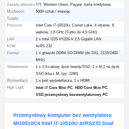
Zasady płatności
T/T, Western Union, Paypal, karta kredytowa
Możliwość
5000 sztuk / miesiąc
Supply
Procesor
Intel Core i7-10510U, Comet Lake, 4 rdzenie, 8
wątków, 1,8 GHz (Turbo do 4,9 GHz)
LAN
2 x Intel I225-V/I226-V 2,5 Gigabit LAN
KOM
4xRS-232
Pamięć
1 x gniazdo DDR4 SO-DIMM (do 32G, 2133/2400
MHz)
Składowanie
1 x 2,5-calowy dysk twardy/SSD, 1 x M.2 na dysk
SSD (klucz M, typ: 2280)
Wyświetlacz
1 x port wyświetlacza, 1 x HDMI
High Light:
,
,
Intel i7 Core Mini PC
HDD Core Mini PC
SSD przemysłowy bezwentylatorowy PC
Przemysłowy komputer bez wentylatora
Mi10510C4 Intel i7-10510U 4xRS232 Dual