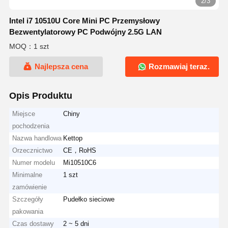
2/3
Intel i7 10510U Core Mini PC Przemysłowy
Bezwentylatorowy PC Podwójny 2.5G LAN
MOQ：1 szt
Najlepsza cena
Rozmawiaj teraz.
Opis Produktu
Miejsce
Chiny
pochodzenia
Nazwa handlowa
Kettop
Orzecznictwo
CE，RoHS
Numer modelu
Mi10510C6
Minimalne
1 szt
zamówienie
Szczegóły
Pudełko sieciowe
pakowania
Czas dostawy
2 ~ 5 dni