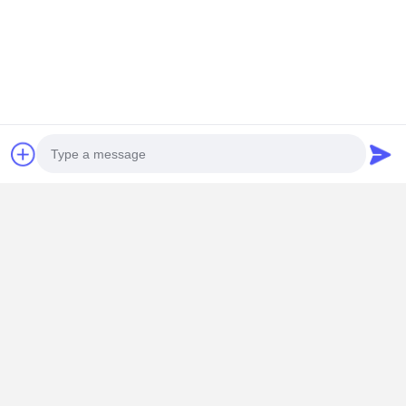
Szczegóły Kontaktu
Mrs. Yang-Sales Manager
Pokój 109, budynek C, Ganli Technology Park, Gankeng
Community, Buji Subdistrict, Longgang District, Shenzhen.
+86 18902462095
Rozmawiaj teraz.
Uzyskaj Najlepszą Cenę Za
Photo
Intel i7 10510U Core Mini PC Przemysłowy
Bezwentylatorowy PC Podwójny 2.5G LAN
Video Call
Audio Call
Kontyntynuj