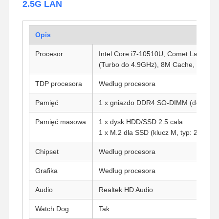
2.5G LAN
Opis
Procesor
Intel Core i7-10510U, Comet Lake, 4 
(Turbo do 4.9GHz), 8M Cache, Intel 
TDP procesora
Według procesora
Pamięć
1 x gniazdo DDR4 SO-DIMM (do 32G,
Pamięć masowa
1 x dysk HDD/SSD 2.5 cala
1 x M.2 dla SSD (klucz M, typ: 2280)
Chipset
Według procesora
Grafika
Według procesora
Audio
Realtek HD Audio
Watch Dog
Tak