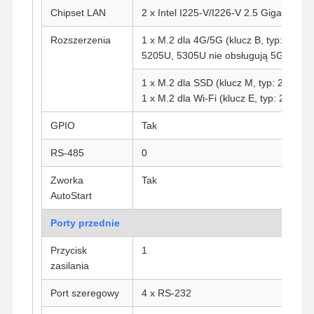
Chipset LAN
2 x Intel I225-V/I226-V 2.5 Gigabit LAN
Rozszerzenia
1 x M.2 dla 4G/5G (klucz B, typ: 3042
5205U, 5305U nie obsługują 5G
1 x M.2 dla SSD (klucz M, typ: 2280)
1 x M.2 dla Wi-Fi (klucz E, typ: 2230)
GPIO
Tak
RS-485
0
Zworka
Tak
AutoStart
Porty przednie
Przycisk
1
zasilania
Dom
Produkty
O Nas
Wycieczka
Po Fabryce
Port szeregowy
4 x RS-232