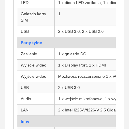
LED
1 x dioda LED zasilania, 1 x dioda LE
Gniazdo karty
1
SIM
Kontrola
Skontaktuj
Rozmawiaj
Jakości
Się Z Nami
Teraz.
USB
2 x USB 3.0, 2 x USB 2.0
Firewall Mini PC
Porty tylne
Minikomputer przemysłowy
Zasilanie
1 x gniazdo DC
Wyjście wideo
1 x Display Port, 1 x HDMI
1U Rackmount PC
Wyjście wideo
Możliwość rozszerzenia o 1 x VGA (opc
Minikomputer POE
USB
2 x USB 3.0
NAS Mini PC
Audio
1 x wejście mikrofonowe, 1 x wyjście li
Celeron Mini PC
LAN
2 x Intel I225-V/I226-V 2.5 Gigabit LAN
Core Mini PC
Inne
Minikomputer biurowy