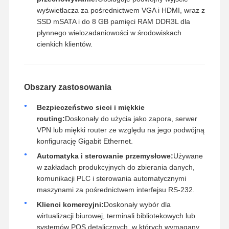
wyświetlacza za pośrednictwem VGA i HDMI, wraz z
SSD mSATA i do 8 GB pamięci RAM DDR3L dla
płynnego wielozadaniowości w środowiskach
cienkich klientów.
Obszary zastosowania
Bezpieczeństwo sieci i miękkie
routing:
Doskonały do użycia jako zapora, serwer
VPN lub miękki router ze względu na jego podwójną
konfigurację Gigabit Ethernet.
Automatyka i sterowanie przemysłowe:
Używane
w zakładach produkcyjnych do zbierania danych,
komunikacji PLC i sterowania automatycznymi
maszynami za pośrednictwem interfejsu RS-232.
Klienci komercyjni:
Doskonały wybór dla
wirtualizacji biurowej, terminali bibliotekowych lub
systemów POS detalicznych, w których wymagany