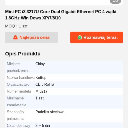
2/3
Mini PC i3 3217U Core Dual Gigabit Ethernet PC 4 wątki
1.8GHz Win Dows XP/7/8/10
MOQ：1 szt
Najlepsza cena
Rozmawiaj teraz.
Opis Produktu
Miejsce
Chiny
pochodzenia
Nazwa handlowa
Kettop
Orzecznictwo
CE，RoHS
Numer modelu
Mi3217
Minimalne
1 szt
zamówienie
Szczegóły
Pudełko sieciowe
pakowania
Czas dostawy
2 ~ 5 dni