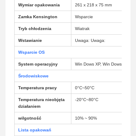
Wymiar opakowania
261 x 218 x 75 mm
Przemysłowa płyta główna
Zamka Kensington
Wsparcie
Płyta główna zaporu
Tryb chłodzenia
Wiatrak
Wstawianie
Uwaga: Uwaga:
Wsparcie OS
System operacyjny
Win Dows XP, Win Dows 7, Win
Środowiskowe
Temperatura pracy
0°C~50°C
Temperatura nieobjęta
-20°C~80°C
działaniem
wilgotność
10% ~ 90%
Lista opakowań