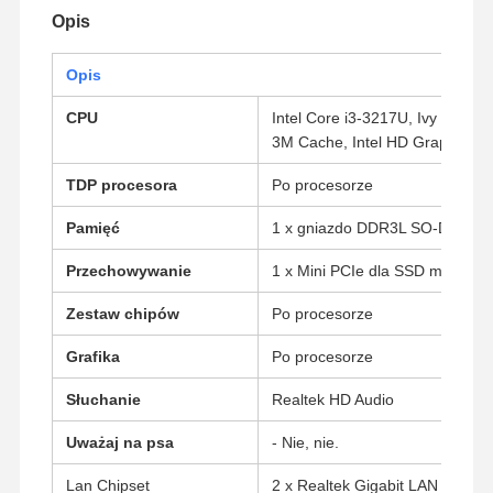
Opis
Opis
CPU
Intel Core i3-3217U, Ivy Bridge,
3M Cache, Intel HD Graphics 4
TDP procesora
Po procesorze
Pamięć
1 x gniazdo DDR3L SO-DIMM (
Przechowywanie
1 x Mini PCIe dla SSD mSATA, 
Zestaw chipów
Po procesorze
Grafika
Po procesorze
Słuchanie
Realtek HD Audio
Uważaj na psa
- Nie, nie.
Lan Chipset
2 x Realtek Gigabit LAN