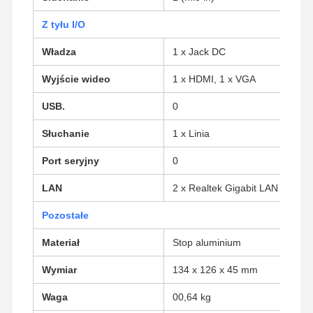
Z tyłu I/O
Władza
Kontrola
Skontaktuj
Rozmawiaj
1 x Jack DC
Jakości
Się Z Nami
Teraz.
Wyjście wideo
1 x HDMI, 1 x VGA
Firewall Mini PC
USB.
0
Minikomputer przemysłowy
Słuchanie
1 x Linia
1U Rackmount PC
Port seryjny
0
LAN
2 x Realtek Gigabit LAN
Minikomputer POE
Pozostałe
NAS Mini PC
Materiał
Stop aluminium
Celeron Mini PC
Wymiar
134 x 126 x 45 mm
Core Mini PC
Waga
00,64 kg
Minikomputer biurowy