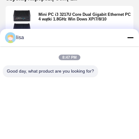
Mini PC i3 3217U Core Dual Gigabit Ethernet PC
4 wątki 1.8GHz Win Dows XP/7/8/10
lisa
Kontyntynuj
8:47 PM
Polecane Produkty
Good day, what product are you looking for?
Intel i7 10510U
10110U I3
Core Mini PC
Core Mini PC
Przemysłowy
Industrial Mini
Bezwentylatorowy
PC Dual 2.5G
PC Podwójny
LAN 4x RS232
Najlepsza cena
Najlepsza cena
2.5G LAN
COM