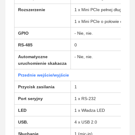
Rozszerzenie
1 x Mini PCIe pełnej długości d
1 x Mini PCIe o połowie długośc
GPIO
- Nie, nie.
RS-485
0
Automatyczne
- Nie, nie.
uruchomienie skakacza
Przednie wejście/wyjście
Przycisk zasilania
1
Port seryjny
1 x RS-232
LED
1 x Władza LED
Dom
Produkty
O Nas
Wycieczka
Po Fabryce
USB.
4 x USB 2.0
Słuchanie
1 (mic-in)