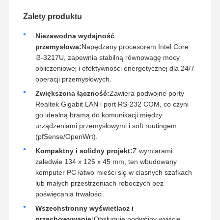
Zalety produktu
Niezawodna wydajność
przemysłowa:
Napędzany procesorem Intel Core
i3-3217U, zapewnia stabilną równowagę mocy
obliczeniowej i efektywności energetycznej dla 24/7
operacji przemysłowych.
Zwiększona łączność:
Zawiera podwójne porty
Realtek Gigabit LAN i port RS-232 COM, co czyni
go idealną bramą do komunikacji między
urządzeniami przemysłowymi i soft routingem
(pfSense/OpenWrt).
Kompaktny i solidny projekt:
Z wymiarami
zaledwie 134 x 126 x 45 mm, ten wbudowany
komputer PC łatwo mieści się w ciasnych szafkach
lub małych przestrzeniach roboczych bez
poświęcania trwałości.
Wszechstronny wyświetlacz i
przechowywanie:
Obsługuje podwójny wyjście