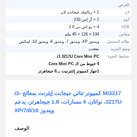
العرض
لان
2 × ريالتيك جيجابت لان
كوم
1 × آر إس-232
USB
4 × يو اس بي 2.0
مقاس
134 × 126 × 45 ملم
نظام التشغيل
ويندوز XP، ويندوز 7، ويندوز 8، ويندوز 10، لينكس
وضع التبريد
معجب
تسليط الضوء:
,
i3 3217U Core Mini PC
,
4 خيوط من الـ Core Mini PC
1جهاز كمبيوتر إثنترنيت بـ.8 جيجاهرتز
Mi3217 كمبيوتر ثنائي جيجابت إيثرنت بمعالج i3-
3217U، نواتان، 4 مسارات، 1.8 جيجاهرتز، يدعم
ويندوز XP/7/8/10
الوصف