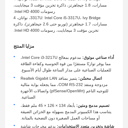
مسارات، 1.8 جيجاهرتز، ذاكرة تخزين مؤقت 3 ميجابايت،
رسومات Intel HD 4000.
3317U: Intel Core i5-3317U، Ivy Bridge، نواتان، 4
مسارات، 1.7 جيجاهرتز (توربو حتى 2.6 جيجاهرتز)، ذاكرة
تخزين مؤقت 3 ميجابايت، رسومات Intel HD 4000.
مزايا المنتج
أداء صناعي موثوق:
مدعوم بمعالج Intel Core i3-3217U،
مما يوفر توازنًا مستقرًا بين قوة الحوسبة وكفاءة الطاقة
للعمليات الصناعية على مدار الساعة طوال أيام الأسبوع.
اتصال محسّن:
يتميز بمنافذ Realtek Gigabit LAN
مزدوجة ومنفذ COM RS-232، مما يجعله بوابة مثالية
للتوجيه الناعم (pfSense/OpenWrt) واتصالات الأجهزة
الصناعية.
تصميم مدمج ومتين:
بأبعاد 134 × 126 × 45 ملم فقط،
يتناسب هذا الكمبيوتر المدمج بسهولة مع الخزائن الضيقة
أو مساحات العمل الصغيرة دون التضحية بالمتانة.
شاشة وتخزين متعدد الاستخدامات:
يدعم مخرجات شاشة