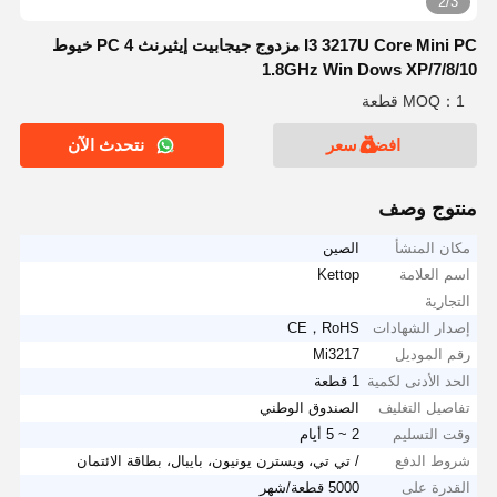
2/3
I3 3217U Core Mini PC مزدوج جيجابيت إيثيرنث PC 4 خيوط
1.8GHz Win Dows XP/7/8/10
MOQ：1 قطعة
افضل سعر
نتحدث الآن
منتوج وصف
مكان المنشأ
الصين
اسم العلامة
Kettop
التجارية
إصدار الشهادات
CE，RoHS
رقم الموديل
Mi3217
الحد الأدنى لكمية
1 قطعة
تفاصيل التغليف
الصندوق الوطني
وقت التسليم
2 ~ 5 أيام
شروط الدفع
/ تي تي، ويسترن يونيون، بايبال، بطاقة الائتمان
القدرة على
5000 قطعة/شهر