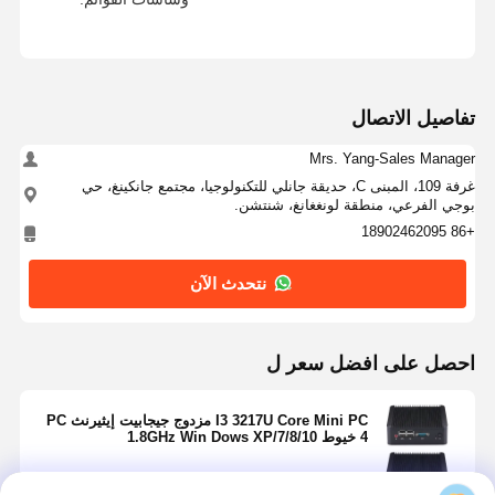
تفاصيل الاتصال
Mrs. Yang-Sales Manager
غرفة 109، المبنى C، حديقة جانلي للتكنولوجيا، مجتمع جانكينغ، حي
بوجي الفرعي، منطقة لونغغانغ، شنتشن.
+86 18902462095
نتحدث الآن
احصل على افضل سعر ل
I3 3217U Core Mini PC مزدوج جيجابيت إيثيرنث PC
4 خيوط 1.8GHz Win Dows XP/7/8/10