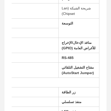
شريحة الشبكة (Lan
Chipset)
التوسعة
1 × Mini PCIe بطول كامل لـ SSD
1 × Mini PCIe بطول نصف لـ Wi-Fi
منافذ الإدخال/الإخراج
للأغراض العامة (GPIO)
RS-485
مفتاح التشغيل التلقائي
(AutoStart Jumper)
زر الطاقة
منزل
المنتجات
حول بنا
جولة في
المعمل
منفذ تسلسلي