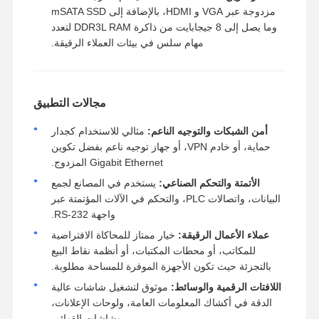
مزدوجة عبر VGA و HDMI، بالإضافة إلى mSATA SSD
وما يصل إلى 8 جيجابايت من ذاكرة DDR3L RAM لتعدد
مهام سلس في بيئات العملاء الرقيقة.
مجالات التطبيق
أمن الشبكات والتوجيه الناعم:
مثالي للاستخدام كجدار
حماية، أو خادم VPN، أو جهاز توجيه ناعم بفضل تكوين
Gigabit Ethernet المزدوج.
الأتمتة والتحكم الصناعي:
يستخدم في المصانع لجمع
البيانات، واتصالات PLC، والتحكم في الآلات المؤتمتة عبر
واجهة RS-232.
عملاء الأعمال الرقيقة:
خيار ممتاز للمحاكاة الافتراضية
للمكاتب، أو محطات المكتبات، أو أنظمة نقاط البيع
بالتجزئة حيث تكون الأجهزة الموفرة للمساحة مطلوبة.
اللافتات الرقمية والوسائط:
موثوق لتشغيل شاشات عالية
الدقة في أكشاك المعلومات العامة، ولوحات الإعلانات،
وشاشات القوائم.