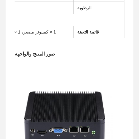
الرطوبة
قائمة التعبئة
1 × كمبيوتر مصغر، 1 × مزود طاقة، 1 × سلك طاقة، 1 × VESA
صور المنتج والواجهة