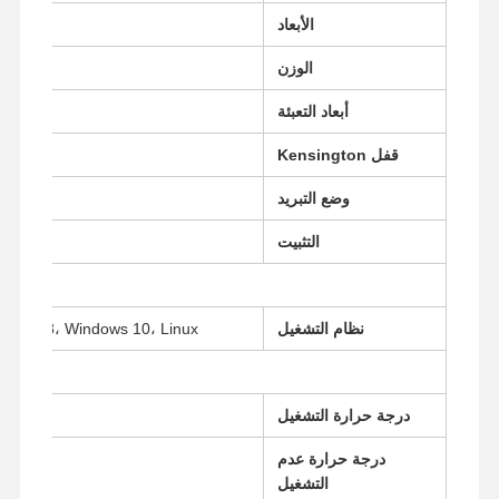
اللوحة الأم الصناعية
الأبعاد
اللوحة الأم لحائط الحماية
الوزن
أبعاد التعبئة
قفل Kensington
وضع التبريد
التثبيت
نظام التشغيل
dows 8، Windows 10، Linux
درجة حرارة التشغيل
درجة حرارة عدم
-20 درجة مئوية ~ 80 درجة مئوية
التشغيل