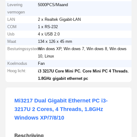
Levering
5000PCS/Maand
vermogen
LAN
2 x Realtek Gigabit-LAN
COM
1 x RS-232
Usb
4 x USB 2.0
Maat
134 x 126 x 45 mm
Besturingssysteem
Win dows XP, Win dows 7, Win dows 8, Win dows
10, Linux
Koelmodus
Fan
Hoog licht:
,
,
i3 3217U Core Mini PC
Core Mini PC 4 Threads
1.8GHz gigabit ethernet pc
Mi3217 Dual Gigabit Ethernet PC i3-
3217U 2 Cores, 4 Threads, 1.8GHz
Windows XP/7/8/10
Beschrijving