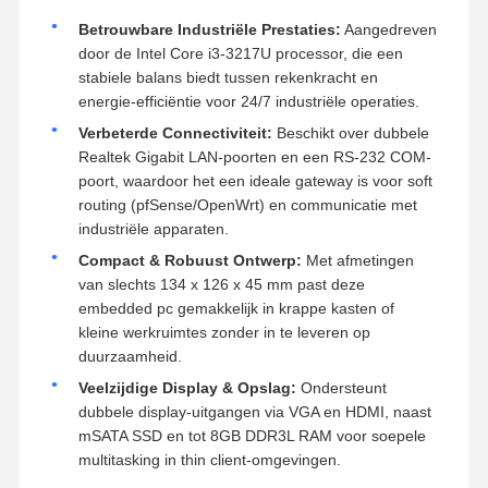
Betrouwbare Industriële Prestaties:
Aangedreven
door de Intel Core i3-3217U processor, die een
stabiele balans biedt tussen rekenkracht en
energie-efficiëntie voor 24/7 industriële operaties.
Verbeterde Connectiviteit:
Beschikt over dubbele
Realtek Gigabit LAN-poorten en een RS-232 COM-
poort, waardoor het een ideale gateway is voor soft
routing (pfSense/OpenWrt) en communicatie met
industriële apparaten.
Compact & Robuust Ontwerp:
Met afmetingen
van slechts 134 x 126 x 45 mm past deze
embedded pc gemakkelijk in krappe kasten of
kleine werkruimtes zonder in te leveren op
duurzaamheid.
Veelzijdige Display & Opslag:
Ondersteunt
dubbele display-uitgangen via VGA en HDMI, naast
mSATA SSD en tot 8GB DDR3L RAM voor soepele
multitasking in thin client-omgevingen.