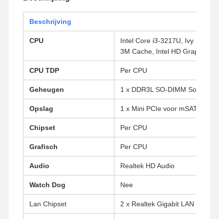
Beschrijving
CPU
Intel Core i3-3217U, Ivy Bridge
3M Cache, Intel HD Graphics 4
CPU TDP
Per CPU
Geheugen
1 x DDR3L SO-DIMM Socket (t
Opslag
1 x Mini PCIe voor mSATA SSD,
Chipset
Per CPU
Grafisch
Per CPU
Audio
Realtek HD Audio
Watch Dog
Nee
Lan Chipset
2 x Realtek Gigabit LAN