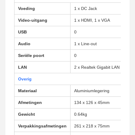
Voeding
1 x DC Jack
Kwaliteitscont
Contacteer
Praatje Nu
Video-uitgang
1 x HDMI, 1 x VGA
Role
Ons
USB
0
Firewall Mini PC
Audio
1 x Line-out
Industriële Minipc
Seriële poort
0
1U Rackmount PC
LAN
2 x Realtek Gigabit LAN
POE-mini-pc
Overig
NAS Mini PC
Materiaal
Aluminiumlegering
Celeron Mini PC
Afmetingen
134 x 126 x 45mm
Gewicht
0.64kg
Core Mini PC
Verpakkingsafmetingen
261 x 218 x 75mm
Office Mini PC