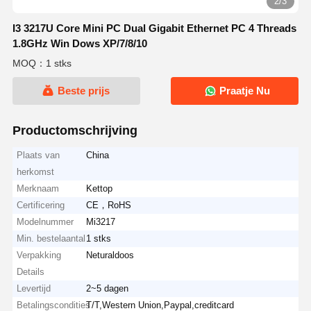
2/3
I3 3217U Core Mini PC Dual Gigabit Ethernet PC 4 Threads
1.8GHz Win Dows XP/7/8/10
MOQ：1 stks
Beste prijs
Praatje Nu
Productomschrijving
Plaats van
China
herkomst
Merknaam
Kettop
Certificering
CE，RoHS
Modelnummer
Mi3217
Min. bestelaantal
1 stks
Verpakking
Neturaldoos
Details
Levertijd
2~5 dagen
Betalingscondities
T/T,Western Union,Paypal,creditcard