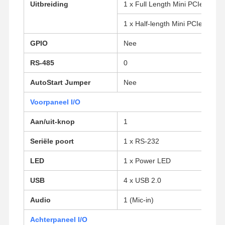
Uitbreiding
1 x Full Length Mini PCIe voor
1 x Half-length Mini PCIe voor W
GPIO
Nee
RS-485
0
AutoStart Jumper
Nee
Voorpaneel I/O
Aan/uit-knop
1
Seriële poort
1 x RS-232
LED
1 x Power LED
USB
4 x USB 2.0
Thuis
Producten
Over Ons
Fabrieksreis
Audio
1 (Mic-in)
Achterpaneel I/O