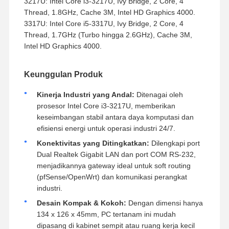
3217U: Intel Core i3-3217U, Ivy Bridge, 2 Core, 4
Thread, 1.8GHz, Cache 3M, Intel HD Graphics 4000.
3317U: Intel Core i5-3317U, Ivy Bridge, 2 Core, 4
Thread, 1.7GHz (Turbo hingga 2.6GHz), Cache 3M,
Intel HD Graphics 4000.
Keunggulan Produk
Kinerja Industri yang Andal:
Ditenagai oleh
prosesor Intel Core i3-3217U, memberikan
keseimbangan stabil antara daya komputasi dan
efisiensi energi untuk operasi industri 24/7.
Konektivitas yang Ditingkatkan:
Dilengkapi port
Dual Realtek Gigabit LAN dan port COM RS-232,
menjadikannya gateway ideal untuk soft routing
(pfSense/OpenWrt) dan komunikasi perangkat
industri.
Desain Kompak & Kokoh:
Dengan dimensi hanya
134 x 126 x 45mm, PC tertanam ini mudah
dipasang di kabinet sempit atau ruang kerja kecil