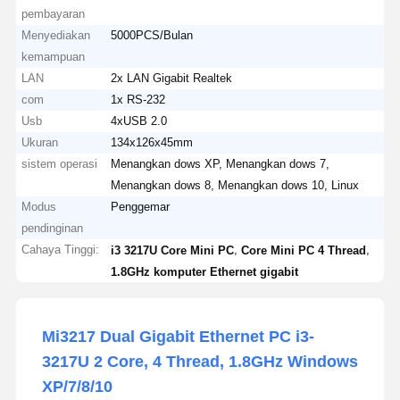
pembayaran
Menyediakan
5000PCS/Bulan
kemampuan
LAN
2x LAN Gigabit Realtek
com
1x RS-232
Usb
4xUSB 2.0
Ukuran
134x126x45mm
sistem operasi
Menangkan dows XP, Menangkan dows 7,
Menangkan dows 8, Menangkan dows 10, Linux
Modus
Penggemar
pendinginan
Cahaya Tinggi:
,
,
i3 3217U Core Mini PC
Core Mini PC 4 Thread
1.8GHz komputer Ethernet gigabit
Mi3217 Dual Gigabit Ethernet PC i3-
3217U 2 Core, 4 Thread, 1.8GHz Windows
XP/7/8/10