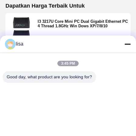
Dapatkan Harga Terbaik Untuk
I3 3217U Core Mini PC Dual Gigabit Ethernet PC
4 Thread 1.8GHz Win Dows XP/7/8/10
lisa
Terus
3:45 PM
Rekomendasi Produk
Good day, what product are you looking for?
Intel I7 10510U
10110U I3
Core Mini PC
Core Mini PC
Industrial PC
Industrial Mini
tanpa kipas
PC Dual 2.5G
Dual 2.5G LAN
LAN 4x RS232
Harga terbaik
Harga terbaik