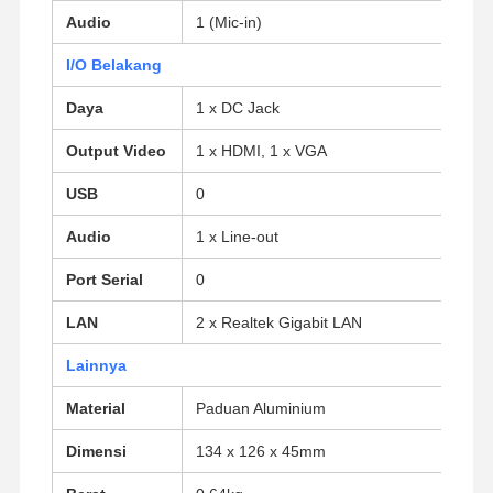
Audio
1 (Mic-in)
I/O Belakang
Kontrol
Hubungi
Bicara
Kualitas
Kami
Sekarang
Daya
1 x DC Jack
Output Video
1 x HDMI, 1 x VGA
Firewall Mini PC
USB
0
PC Mini Industri
Audio
1 x Line-out
1U Rackmount PC
Port Serial
0
PC Mini POE
LAN
2 x Realtek Gigabit LAN
NAS Mini PC
Lainnya
Celeron Mini PC
Material
Paduan Aluminium
Core Mini PC
Dimensi
134 x 126 x 45mm
PC Mini Kantor