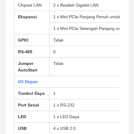
Chipset LAN
2 x Realtek Gigabit LAN
Ekspansi
1 x Mini PCIe Panjang Penuh untuk SSD
1 x Mini PCIe Setengah Panjang untuk Wi-
GPIO
Tidak
RS-485
0
Jumper
Tidak
AutoStart
I/O Depan
Tombol Daya
1
Port Serial
1 x RS-232
Rumah
Produk
Tentang Kita
Wisata
LED
1 x LED Daya
Pabrik
USB
4 x USB 2.0