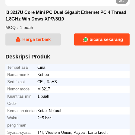
2/3
I3 3217U Core Mini PC Dual Gigabit Ethernet PC 4 Thread
1.8GHz Win Dows XP/7/8/10
MOQ：1 buah
Harga terbaik
bicara sekarang
Deskripsi Produk
Tempat asal
Cina
Nama merek
Kettop
Sertifikasi
CE，RoHS
Nomor model
Mi3217
Kuantitas min
1 buah
Order
Kemasan rincian
Kotak Netural
Waktu
2~5 hari
pengiriman
Syarat-syarat
T/T, Western Union, Paypal, kartu kredit