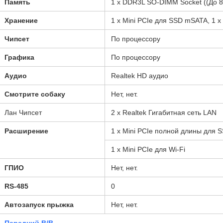
Память
1 x DDR3L SO-DIMM Socket ((До 
Хранение
1 x Mini PCIe для SSD mSATA, 1 x
Чипсет
По процессору
Графика
По процессору
Аудио
Realtek HD аудио
Смотрите собаку
Нет, нет.
Лан Чипсет
2 x Realtek Гигабитная сеть LAN
Расширение
1 x Mini PCIe полной длины для 
1 x Mini PCIe для Wi-Fi
ГПИО
Нет, нет.
RS-485
0
Автозапуск прыжка
Нет, нет.