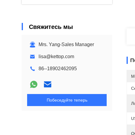
Свяжитесь мы
Mrs. Yang-Sales Manager
lisa@kettop.com
П
86--18902462095
М
С
Побеседуйте теперь
Л
U
О