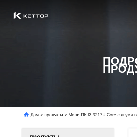
ПОДР
ПРОД
Дом
>
продукты
>
Мини-ПК I3 3217U Core с двумя г
продукты