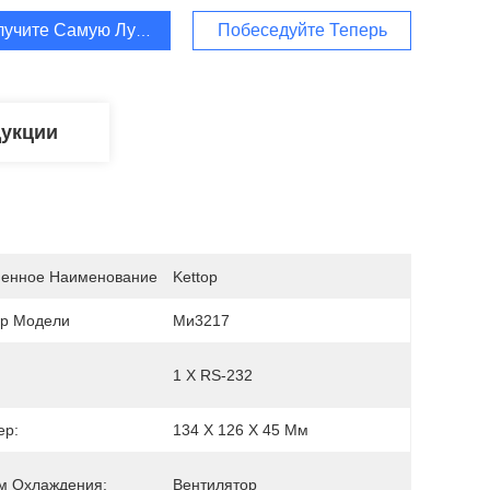
лучите Самую Лучшую Цену
Побеседуйте Теперь
дукции
енное Наименование
Kettop
р Модели
Ми3217
1 Х RS-232
ер:
134 Х 126 Х 45 Мм
м Охлаждения:
Вентилятор