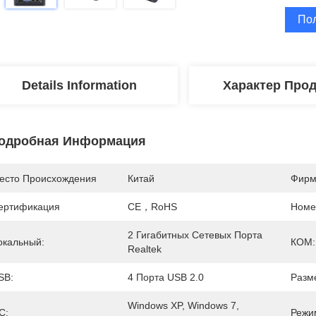
По
Details Information
Характер Про
одробная Информация
есто Происхождения
Китай
Фирм
ертификация
CE，RoHS
Номе
2 Гигабитных Сетевых Порта 
окальный:
КОМ:
Realtek
SB:
4 Порта USB 2.0
Разм
Windows XP, Windows 7, 
С:
Режи