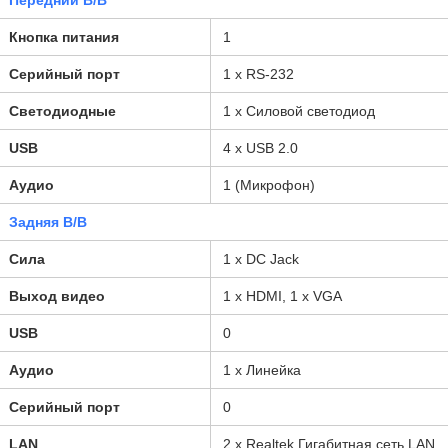
Передний В/В
Кнопка питания
1
Серийный порт
1 x RS-232
Светодиодные
1 x Силовой светодиод
USB
4 х USB 2.0
Аудио
1 (Микрофон)
Задняя В/В
Сила
1 х DC Jack
Выход видео
1 x HDMI, 1 x VGA
USB
0
Аудио
1 x Линейка
Серийный порт
0
LAN
2 x Realtek Гигабитная сеть LAN