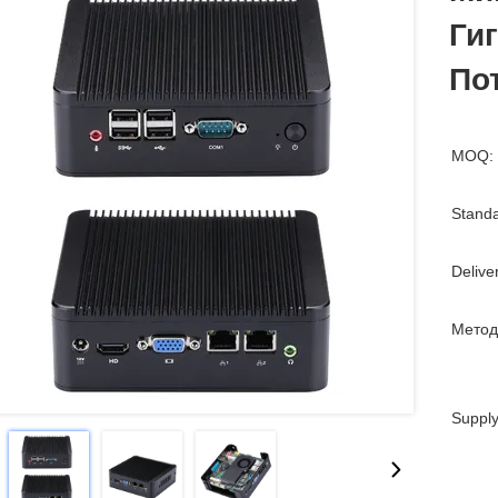
Ги
Пот
MOQ:
Standa
Delive
Метод
Supply