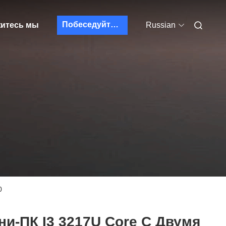
Побеседуйте теперь
итесь мы
Russian
0
ни-ПК I3 3217U Core С Двумя