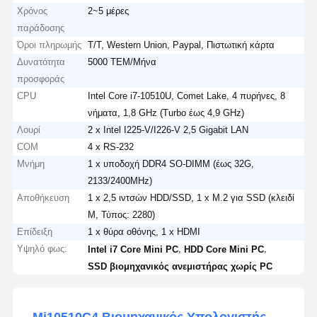
Χρόνος
2~5 μέρες
παράδοσης
Όροι πληρωμής
T/T, Western Union, Paypal, Πιστωτική κάρτα
Δυνατότητα
5000 ΤΕΜ/Μήνα
προσφοράς
CPU
Intel Core i7-10510U, Comet Lake, 4 πυρήνες, 8
νήματα, 1,8 GHz (Turbo έως 4,9 GHz)
Λουρί
2 x Intel I225-V/I226-V 2,5 Gigabit LAN
COM
4 x RS-232
Μνήμη
1 x υποδοχή DDR4 SO-DIMM (έως 32G,
2133/2400MHz)
Αποθήκευση
1 x 2,5 ιντσών HDD/SSD, 1 x M.2 για SSD (κλειδί
M, Τύπος: 2280)
Επίδειξη
1 x θύρα οθόνης, 1 x HDMI
Υψηλό φως:
,
,
Intel i7 Core Mini PC
HDD Core Mini PC
SSD βιομηχανικός ανεμιστήρας χωρίς PC
Mi10510C4 Βιομηχανικός Υπολογιστής