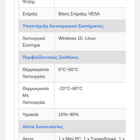
Ψύξης
Στήριξη
Βάση Στήριξης VESA
Υποστήριξη Λειτουργικού Συστήματος
Λειτουργικό
Windows 10, Linux
Σύστημα
Περιβαλλοντικές Συνθήκες
Θερμοκρασία
0°C~50°C
Λειτουργίας
Θερμοκρασία
-20°C~80°C
Μη
Λειτουργίας
Υγρασία
10%~90%
Λίστα Συσκευασίας
Λίστα
1 x Mini PC, 1 x Τροφοδοτικό, 1 x Καλώ