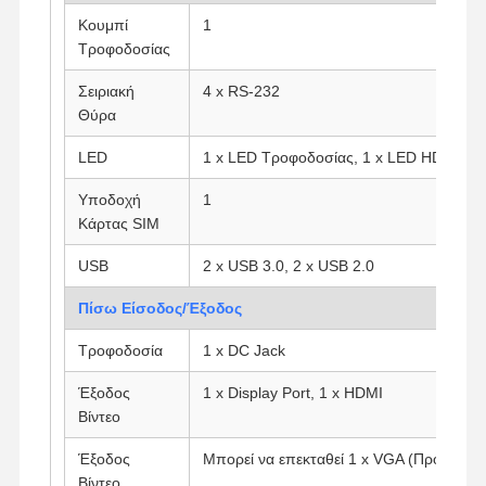
Κουμπί
1
Τροφοδοσίας
Ποιοτικός
Επαφή
Συνομιλία
Σειριακή
4 x RS-232
Έλεγχος
Τώρα
Θύρα
Φάιργουολ Μίνι PC
LED
1 x LED Τροφοδοσίας, 1 x LED HDD
Υποδοχή
1
Βιομηχανικό μίνι PC
Κάρτας SIM
Υπολογιστής Rack 1U
USB
2 x USB 3.0, 2 x USB 2.0
POE Mini PC
Πίσω Είσοδος/Έξοδος
Μίνι υπολογιστής NAS
Τροφοδοσία
1 x DC Jack
Celeron Μίνι PC
Έξοδος
1 x Display Port, 1 x HDMI
Βίντεο
Core Mini PC
Έξοδος
Μπορεί να επεκταθεί 1 x VGA (Προαιρετικ
Μίνι PC Γραφείου
Βίντεο