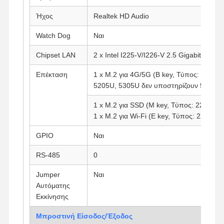
Ήχος
Realtek HD Audio
Watch Dog
Ναι
Chipset LAN
2 x Intel I225-V/I226-V 2.5 Gigabit LAN
Επέκταση
1 x M.2 για 4G/5G (B key, Τύπος: 3042/
5205U, 5305U δεν υποστηρίζουν 5G
1 x M.2 για SSD (M key, Τύπος: 2280)
1 x M.2 για Wi-Fi (E key, Τύπος: 2230)
GPIO
Ναι
RS-485
0
Jumper
Ναι
Αυτόματης
Αρχική
Προϊόντα
Σχετικά Με
Γύρος
Εκκίνησης
Σελίδα
Εμάς
Εργοστασίων
Μπροστινή Είσοδος/Έξοδος