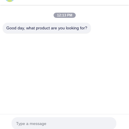
8 Νήματα, 1.6GHz (Turbo έως 4.2GHz), 6M Cache, Intel
UHD Graphics, TDP: 15W.
12:13 PM
10510U: Intel Core i7-10510U, Comet Lake, 4 Πυρήνες,
8 Νήματα, 1.8GHz (Turbo έως 4.9GHz), 8M Cache, Intel
Good day, what product are you looking for?
UHD Graphics, TDP: 15W.
Στοιχεία Επικοινωνίας
Mrs. Yang-Sales Manager
Δωμάτιο 109, Κτίριο C, Τεχνολογικό Πάρκο Ganli, Κοινότητα
Gankeng, Υποπεριοχή Buji, Περιοχή Longgang, Σενζέν.
+86 18902462095
Συνομιλία τώρα