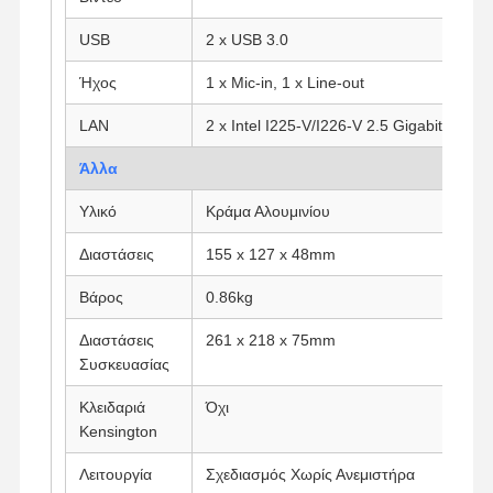
Βιομηχανική μητρική πλακέτα
USB
2 x USB 3.0
Μητρική πλακέτα firewall
Ήχος
1 x Mic-in, 1 x Line-out
LAN
2 x Intel I225-V/I226-V 2.5 Gigabit LAN
Άλλα
Υλικό
Κράμα Αλουμινίου
Διαστάσεις
155 x 127 x 48mm
Βάρος
0.86kg
Διαστάσεις
261 x 218 x 75mm
Συσκευασίας
Κλειδαριά
Όχι
Kensington
Λειτουργία
Σχεδιασμός Χωρίς Ανεμιστήρα