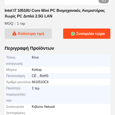
2/3
Intel I7 10510U Core Mini PC Βιομηχανικός Ανεμιστήρας
Χωρίς PC Διπλό 2.5G LAN
MOQ：1 τεμ
Καλύτερη τιμή
Συνομιλία τώρα
Περιγραφή Προϊόντων
Τόπος
Κίνα
καταγωγής
Μάρκα
Kettop
Πιστοποίηση
CE，RoHS
Αριθμό μοντέλου
Mi10510C6
Ποσότητα
1 τεμ
παραγγελίας
min
Συσκευασία
Κιβώτιο Netural
λεπτομέρειες