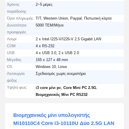
Χρόνος
2~5 μέρες
παράδοσης
Όροι πληρωμής
T/T, Western Union, Paypal, Πιστωτική κάρτα
Δυνατότητα
5000 ΤΕΜ/Μήνα
προσφοράς
Λουρί
2 x Intel I225-V/I226-V 2,5 Gigabit LAN
COM
4 x RS-232
USB
4 x USB 3.0, 2 x USB 2.0
Μέγεθος
155 x 127 x 48 mm
OS
Windows 10, Linux
Λειτουργία
Σχεδιασμός χωρίς ανεμιστήρα
ψύξης
Υψηλό φως:
,
,
i3 core μίνι pc
Core Mini PC 2.5G
Βιομηχανικός Μίνι PC RS232
Βιομηχανικός μίνι υπολογιστής
Mi10110C4 Core i3-10110U Δύο 2.5G LAN