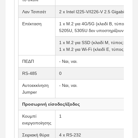
Λαν Τσιπσέτ
2 x Intel I225-V/I226-V 2.5 Gigabit LAN
Επέκταση
1 x M.2 για 4G/5G (κλειδί B, τύπος: 30
5205U, 5305U δεν υποστηρίζουν 5G
1 x M.2 για SSD (κλειδί M, τύπος: 2280)
1 x M.2 για Wi-Fi (κλειδί E, τύπος: 2230)
ΠΕΔΠ
- Ναι, ναι.
RS-485
0
Αυτοεκκίνηση
- Ναι, ναι.
Jumper
Προσωρινή είσοδος/έξοδος
Κουμπί
1
Αρχική
Προϊόντα
Σχετικά Με
Γύρος
ενεργοποίησης
Σελίδα
Εμάς
Εργοστασίων
Σειριακή θύρα
4 x RS-232