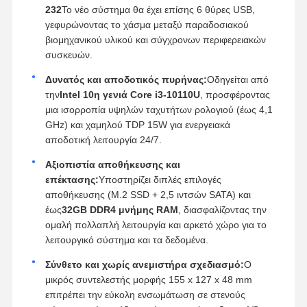
232
Το νέο σύστημα θα έχει επίσης 6 θύρες USB,
γεφυρώνοντας το χάσμα μεταξύ παραδοσιακού
βιομηχανικού υλικού και σύγχρονων περιφερειακών
συσκευών.
Δυνατός και αποδοτικός πυρήνας:
Οδηγείται από
την
Intel 10η γενιά Core i3-10110U
, προσφέροντας
μια ισορροπία υψηλών ταχυτήτων ρολογιού (έως 4,1
GHz) και χαμηλού TDP 15W για ενεργειακά
αποδοτική λειτουργία 24/7.
Αξιοπιστία αποθήκευσης και
επέκτασης:
Υποστηρίζει διπλές επιλογές
αποθήκευσης (M.2 SSD + 2,5 ιντσών SATA) και
έως
32GB DDR4 μνήμης RAM
, διασφαλίζοντας την
ομαλή πολλαπλή λειτουργία και αρκετό χώρο για το
λειτουργικό σύστημα και τα δεδομένα.
Σύνθετο και χωρίς ανεμιστήρα σχεδιασμό:
Ο
μικρός συντελεστής μορφής 155 x 127 x 48 mm
επιτρέπει την εύκολη ενσωμάτωση σε στενούς