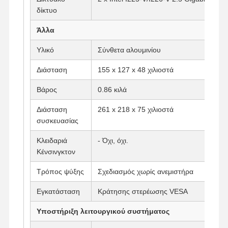
δίκτυο
Βιομηχανική μητρική πλακέτα
Άλλα
Μητρική πλακέτα firewall
Υλικό
Σύνθετα αλουμινίου
Διάσταση
155 x 127 x 48 χιλιοστά
Βάρος
0.86 κιλά
Διάσταση
261 x 218 x 75 χιλιοστά
συσκευασίας
Κλειδαριά
- Όχι, όχι.
Κένσινγκτον
Τρόπος ψύξης
Σχεδιασμός χωρίς ανεμιστήρα
Εγκατάσταση
Κράτησης στερέωσης VESA
Υποστήριξη λειτουργικού συστήματος