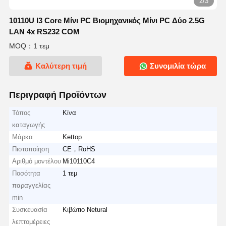
2/3
10110U I3 Core Μίνι PC Βιομηχανικός Μίνι PC Δύο 2.5G
LAN 4x RS232 COM
MOQ：1 τεμ
Καλύτερη τιμή
Συνομιλία τώρα
Περιγραφή Προϊόντων
Τόπος
Κίνα
καταγωγής
Μάρκα
Kettop
Πιστοποίηση
CE，RoHS
Αριθμό μοντέλου
Mi10110C4
Ποσότητα
1 τεμ
παραγγελίας
min
Συσκευασία
Κιβώτιο Netural
λεπτομέρειες