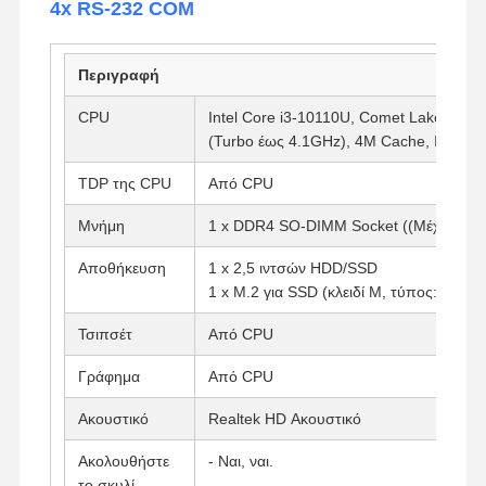
4x RS-232 COM
Περιγραφή
CPU
Intel Core i3-10110U, Comet Lake, 2 πυ
(Turbo έως 4.1GHz), 4M Cache, Intel U
TDP της CPU
Από CPU
Μνήμη
1 x DDR4 SO-DIMM Socket ((Μέχρι 32
Αποθήκευση
1 x 2,5 ιντσών HDD/SSD
1 x M.2 για SSD (κλειδί M, τύπος: 2280)
Τσιπσέτ
Από CPU
Γράφημα
Από CPU
Ακουστικό
Realtek HD Ακουστικό
Ακολουθήστε
- Ναι, ναι.
το σκυλί