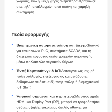
χώρους, ενώ η ψύξη χωρίς ανεμιστήρα εξασφαλίζει
σιωπηλή, απαλλαγμένη από σκόνη και χαμηλή
συντήρηση.
Πεδία εφαρμογής
Βιομηχανική αυτοματοποίηση και έλεγχο:
Ιδανικό
για επικοινωνία PLC, συστήματα SCADA, και τη
διαχείριση εργοστασιακών γραμμών παραγωγής
μέσω πολλαπλών σειριακών θύρων.
Ένττζ Κομπιούτινγκ & IoT:
Λειτουργεί ως ισχυρή
πύλη συλλογής, επεξεργασίας και μετάδοσης
δεδομένων σε δίκτυα έξυπνης πόλης ή βιομηχανικού
IoT (IIoT).
Ψηφιακή σήμανση και περίπτερα:
Με υποστήριξη
HDMI και Display Port (DP), μπορεί να τροφοδοτήσει
οθόνες υψηλής ευκρίνειας διπλής οθόνης για