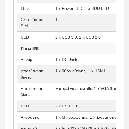
LED
1 x Power LED, 1 x HDD LED
Σλοτ κάρτας
1
Ποιοτικός
Επαφή
Συνομιλία
Έλεγχος
SIM
Τώρα
USB
2 x USB 3.0, 2 x USB 2.0
Φάιργουολ Μίνι PC
Πίσω Ε/Ε
Βιομηχανικό μίνι PC
Δύναμη
1 x DC Jack
Υπολογιστής Rack 1U
Αποτύπωση
1 x θύρα οθόνης, 1 x HDMI
βίντεο
POE Mini PC
Αποτύπωση
Μπορεί να επεκταθεί 1 x VGA (Επιλογή)
Μίνι υπολογιστής NAS
βίντεο
Celeron Μίνι PC
USB
2 x USB 3.0
Core Mini PC
Ακουστικό
1 x Μικροφώνημα, 1 x Σωματισμός
Μίνι PC Γραφείου
Δικτυακό
2 x Intel I225-V/I226-V 2.5 Gigabit LAN