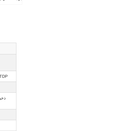
TDP پردازنده
ذخی