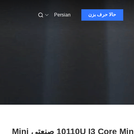
حالا حرف بزن
Persian
10110U I3 Core Mini PC صنعتی Mini