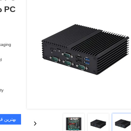
PC دوگانه 2.5G LAN 4x RS232 COM
aging:
:
y:
بهترین ق