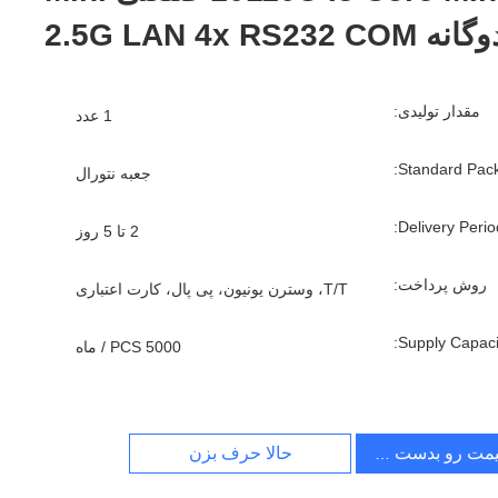
مقدار تولیدی:
1 عدد
Standard Pack
جعبه نتورال
Delivery Period
2 تا 5 روز
روش پرداخت:
T/T، وسترن یونیون، پی پال، کارت اعتباری
Supply Capacit
5000 PCS / ماه
یمت رو بدست بیار
حالا حرف بزن