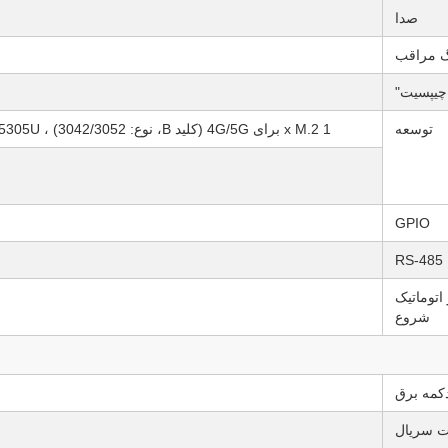
صدا
 مراقب
 چیپسیت"
توسعه
1 x M.2 برای 4G/5G (کلید B، نوع: 3042/3052) ، 4205U، 5405U، 5205U، 5305U از 5G پشتیبانی نمی کند
GPIO
RS-485
 اتوماتیک
شروع
کمه برق
ت سریال