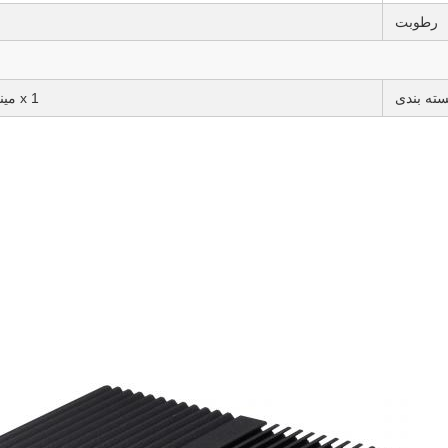
رطوبت
ته بندی
1 x مینی پی سی، 1 x منبع برق، 1 x کابل برق، 1 x VESA