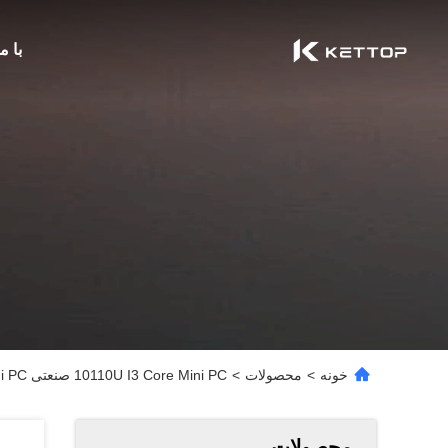
با م
خونه
>
محصولات
>
10110U I3 Core Mini PC صنعتی Mini PC دوگانه 2.5G LAN 4x RS232 COM
محصولات