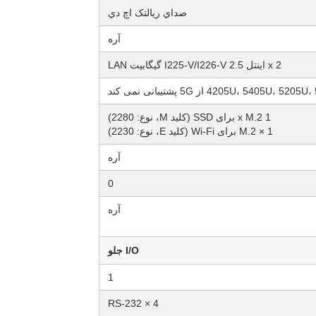
صداي ريالتک اچ دي
آره
2 x اینتل I225-V/I226-V 2.5 گیگابیت LAN
1 x M.2 برای SSD (کلید M، نوع: 2280)
1 × M.2 برای Wi-Fi (کلید E، نوع: 2230)
آره
0
آره
I/O جلو
1
4 × RS-232