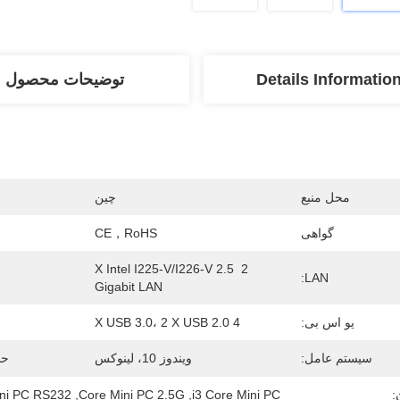
Details Informatio
توضیحات محصول
محل منبع
چین
گواهی
CE，RoHS
2 X Intel I225-V/I226-V 2.5 
LAN:
Gigabit LAN
یو اس بی:
4 X USB 3.0، 2 X USB 2.0
سیستم عامل:
ویندوز 10، لینوکس
حا
:
i3 Core Mini PC
, 
Core Mini PC 2.5G
, 
Mini PC RS232