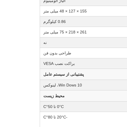
آلیاژ آلومینیوم
155 × 127 × 48 میلی متر
0.86 کيلوگرم
261 × 218 × 75 میلی متر
نه
طراحی بدون فن
براکت نصب VESA
پشتیبانی از سیستم عامل
Win Dows 10، لینوکس
محیط زیست
0°C تا 50°C
-20°C تا 80°C