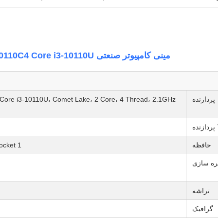
مینی کامپیوتر صنعتی Mi10110C4 Core i3-10110U دوگانه 2.5G LAN 4x RS-232 COM
پردازنده
حافظه
1 x DDR4 SO-DIMM Socket ((تا 32G، 2133/2400MHz)
ره سازی
تراشه
گرافیک