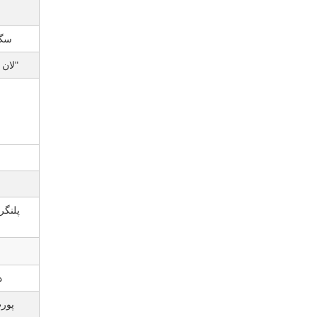
سگ
"لان
پلنگر
د
پور