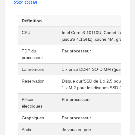
232 COM
Définition
CPU
Intel Core i3-10110U, Comet Lake, 2 c
jusqu'à 4.1GHz), cache 4M, graphiqu
TDP du
Par processeur
processeur
La mémoire
1 x prise DDR4 SO-DIMM ((jusqu'à 3
Réservation
Disque dur/SSD de 1 x 2,5 pouces
1 x M.2 pour les disques SSD (touche 
Pièces
Par processeur
électriques
Graphiques
Par processeur
Audio
Je vous en prie.