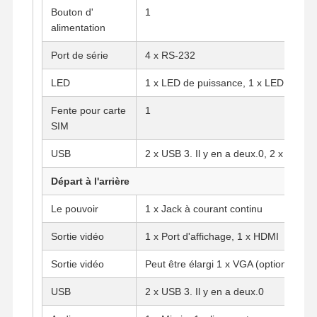
Bouton d'
1
alimentation
Contrôle De
Contact
Causez
Port de série
4 x RS-232
La Qualité
Maintenant
LED
1 x LED de puissance, 1 x LED du dis
Le pare-feu mini PC
Fente pour carte
1
SIM
Mini PC industriel
USB
2 x USB 3. Il y en a deux.0, 2 x USB 2
1U Rackmount PC est utilisé.
Départ à l'arrière
Mini PC POE
Le pouvoir
1 x Jack à courant continu
Le NAS Mini PC
Sortie vidéo
1 x Port d'affichage, 1 x HDMI
Le Celeron Mini PC
Sortie vidéo
Peut être élargi 1 x VGA (optionnel)
Core Mini PC
USB
2 x USB 3. Il y en a deux.0
Mini PC de bureau