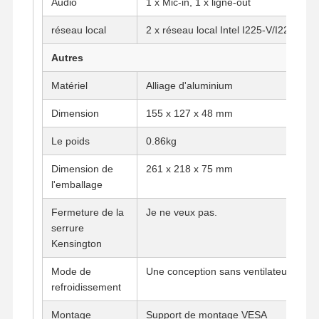
Audio
1 x Mic-in, 1 x ligne-out
Carte mère industrielle
réseau local
2 x réseau local Intel I225-V/I226-V 2,
Carte mère pare-feu
Autres
Matériel
Alliage d'aluminium
Dimension
155 x 127 x 48 mm
Le poids
0.86kg
Dimension de
261 x 218 x 75 mm
l'emballage
Fermeture de la
Je ne veux pas.
serrure
Kensington
Mode de
Une conception sans ventilateur
refroidissement
Montage
Support de montage VESA