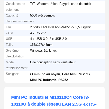
Conditions de
T/T, Western Union, Paypal, carte de crédit
paiement
Capacité
5000 pièces/mois
d'approvisionnement
Lan
2 ports LAN Intel I225-V/I226-V 2,5 Gigabit
COM
4 x RS-232
USB
4 x USB 3.0, 2 x USB 2.0
Taille
155x127x48mm
Système
Windows 10, Linux
d'exploitation
Mode
Une conception sans ventilateur
refroidissement
Surligner:
,
,
i3 mini pc au noyau
Core Mini PC 2.5G
Mini PC industriel RS232
Mini PC industriel Mi10110C4 Core i3-
10110U à double réseau LAN 2.5G 4x RS-