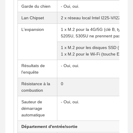
Garde du chien
- Oui, oui.
Lan Chipset
2 x réseau local Intel I225-V/I226-V 2,
L'expansion
1 x M.2 pour la 4G/5G (clé B, type: 
5205U, 5305U ne prennent pas en ch
1 x M.2 pour les disques SSD (touche 
1 x M.2 pour le Wi-Fi (touche E, type:
Résultats de
- Oui, oui.
l'enquête
Résistance à la
0
combustion
Sauteur de
- Oui, oui.
démarrage
automatique
Aperçu
Produits
A Propos De
Visite D'usine
Nous
Département d'entrée/sortie