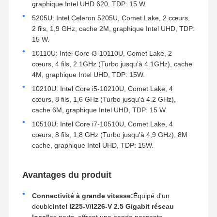
graphique Intel UHD 620, TDP: 15 W.
5205U: Intel Celeron 5205U, Comet Lake, 2 cœurs,
2 fils, 1,9 GHz, cache 2M, graphique Intel UHD, TDP:
15 W.
10110U: Intel Core i3-10110U, Comet Lake, 2
cœurs, 4 fils, 2.1GHz (Turbo jusqu'à 4.1GHz), cache
4M, graphique Intel UHD, TDP: 15W.
10210U: Intel Core i5-10210U, Comet Lake, 4
cœurs, 8 fils, 1,6 GHz (Turbo jusqu'à 4.2 GHz),
cache 6M, graphique Intel UHD, TDP: 15 W.
10510U: Intel Core i7-10510U, Comet Lake, 4
cœurs, 8 fils, 1,8 GHz (Turbo jusqu'à 4,9 GHz), 8M
cache, graphique Intel UHD, TDP: 15W.
Avantages du produit
Connectivité à grande vitesse:
Équipé d'un
double
Intel I225-V/I226-V 2.5 Gigabit réseau
local
les ports, offrant une bande passante