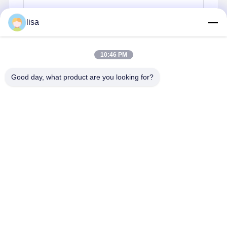
lisa
ความน่าเชื่อถือและสภาพแวดล้อมการทํางาน
10:46 PM
Q:
อุปกรณ์ทํางานได้ตลอด 24 ชั่วโมง? ระยะอุณหภูมิ
การทํางานคืออะไร?
Good day, what product are you looking for?
A:
ค่ะ เครื่องคอมมิเนียม Kettop มีการออกแบบแบบที่
ไม่มีพัดลม และมีคุณภาพอุตสาหกรรม เพื่อรองรับการ
ทํางานต่อเนื่องตลอด 24 / 7 ภายในช่วงอุณหภูมิที่กํา
หนด 0 °C ถึง 50 °C
รายละเอียดการติดต่อ
Mrs. Yang-Sales Manager
ห้อง 109 อาคาร C สวนเทคโนโลยี Ganli ชุมชน Gankeng แขวง
Buji เขต Longgang เซินเจิ้น