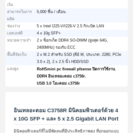
เงิน
สามารถในการ
5,000 ชิ้น / เดือน
ผลิต
ช่องว่าง
5 x Intel I225-V/I226-V 2.5 กิกะบิต LAN
เอสเอฟพี
4 x 10g SFP+
หน่วยความจำ
2 x ซ็อกเก็ต DDR4 SO-DIMM (สูงสุด 64G,
2400MHz) รองรับ ECC
พื้นที่จัดเก็บ
2 x M.2 สำหรับ SSD (คีย์ M, ประเภท: 2280, PCIe
3.0 x 2), 2 x 2.5 นิ้ว HDD/SSD
แสงสูง:
,
RoHSmini pc firewall pfsense ปิดการใช้งาน
,
DDR4 อินเทลอะตอม c3758r
USB 3.0 โอะตอม c3758r
อินเทลอะตอม C3758R มินิคอมพิวเตอร์ด้วย 4
x 10G SFP + และ 5 x 2.5 Gigabit LAN Port
มินิคอมพิวเตอร์ที่ไม่มีพัดลมที่มีประสิทธิภาพสูง ที่ถูกออกแบบ