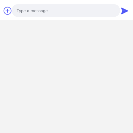
+86 18902462095
พูดคุยกันตอนนี้
এর সেরা মূল্য পান
Photo
RoHS Mini PC Firewall Pfsense Intel Atom
Video Call
C3758R 5 X 2.5 กิกะบิท โปร์ LAN RoHS
Audio Call
চালিয়ে
แนะนำผลิตภัณฑ์