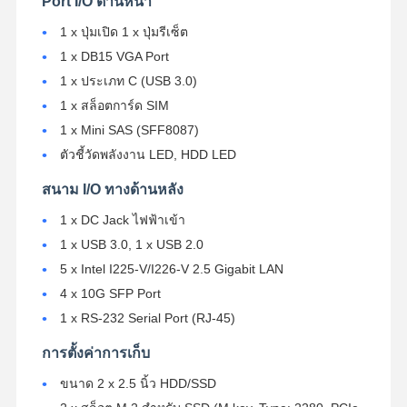
Port I/O ด้านหน้า
1 x ปุ่มเปิด 1 x ปุ่มรีเซ็ต
1 x DB15 VGA Port
ควบคุม
ติดต่อเรา
พูดคุยกันตอน
1 x ประเภท C (USB 3.0)
คุณภาพ
นี้
1 x สล็อตการ์ด SIM
1 x Mini SAS (SFF8087)
Firewall มินิพีซี
ตัวชี้วัดพลังงาน LED, HDD LED
มินิพีซีอุตสาหกรรม
สนาม I/O ทางด้านหลัง
คอมพิวเตอร์ตั้งแร็ค 1U
1 x DC Jack ไฟฟ้าเข้า
1 x USB 3.0, 1 x USB 2.0
มินิพีซี POE
5 x Intel I225-V/I226-V 2.5 Gigabit LAN
NAS มินิพีซี
4 x 10G SFP Port
1 x RS-232 Serial Port (RJ-45)
Celeron มินิ PC
การตั้งค่าการเก็บ
คอร์มมินิพีซี
ขนาด 2 x 2.5 นิ้ว HDD/SSD
ออฟฟิศมินิพีซี