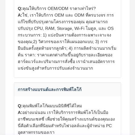
Q:
คุณให้บริการ OEM/ODM ราคาเท่าไหร่?
A:
ใช่, เราให้บริการ OEM และ ODM ที่ครบวงจร การ
แก้ไขที่ปรับปรุงตามโครงการของคุณ คุณสามารถ
ปรับปรุง CPU, RAM, Storage, Wi-Fi โมดูล, และ OS
กระบวนการ: 1) แบ่งปันความต้องการเฉพาะเจาะจง
ของคุณ;2) วิศวกรของเราให้แผนออกแบบ; 3) การ
ยืนยันครั้งสุดท้ายจากลูกค้า; 4) การผลิตจํานวนมากเริ่ม
ต้น ราคา: ราคาแตกต่างกันขึ้นอยู่กับรายละเอียดของ
ฮาร์ดแวร์และปริมาณการสั่งซื้อ เรานําเสนออัตราการ
แข่งขันสูงสําหรับการปรับแต่งจํานวนมาก
การสร้างแบรนด์และการพิมพ์โลโก้
Q:
คุณพิมพ์โลโก้ผมบนมินิพีซีได้ไหม
A:
อย่างแน่นอน เราให้บริการการพิมพ์โลโก้เป็นมือ
อาชีพบนเซสซี่ เพื่อช่วยให้คุณสร้างแบรนด์ของคุณเอง
นี่คือตัวเลือกที่นิยมสําหรับไฟวอลล์และผู้จําหน่าย PC
อุตสาหกรรมของเรา