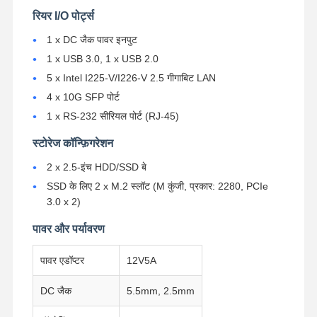
रियर I/O पोर्ट्स
1 x DC जैक पावर इनपुट
गुणवत्ता नियंत्रण
हमसे संपर्क करें
अब बात करें
1 x USB 3.0, 1 x USB 2.0
5 x Intel I225-V/I226-V 2.5 गीगाबिट LAN
फ़ायरवॉल मिनी पीसी
4 x 10G SFP पोर्ट
औद्योगिक मिनी पीसी
1 x RS-232 सीरियल पोर्ट (RJ-45)
1U रैकमाउंट पीसी
स्टोरेज कॉन्फ़िगरेशन
2 x 2.5-इंच HDD/SSD बे
पीओई मिनी पीसी
SSD के लिए 2 x M.2 स्लॉट (M कुंजी, प्रकार: 2280, PCIe
एनएएस मिनी पीसी
3.0 x 2)
पावर और पर्यावरण
सेलेरोन मिनी पीसी
कोर मिनी पीसी
पावर एडॉप्टर
12V5A
ऑफिस मिनी पीसी
DC जैक
5.5mm, 2.5mm