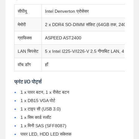
सीपीयू
Intel Denverton प्रोसेसर
मेमोरी
2 x DDR4 SO-DIMM सॉकेट (64GB तक, 2400MHz)
ग्राफिक्स
ASPEED AST2400
LAN चिपसेट
5 x Intel I225-V/I226-V 2.5 गीगाबिट LAN, 4 x SFP
वॉच डॉग
हाँ
फ्रंट I/O पोर्ट्स
1 x पावर बटन, 1 x रीसेट बटन
1 x DB15 VGA पोर्ट
1 x टाइप सी (USB 3.0)
1 x सिम कार्ड स्लॉट
होम
उत्पाद
हमारे बारे में
फैक्टरी यात्रा
1 x मिनी SAS (SFF8087)
पावर LED, HDD LED संकेतक