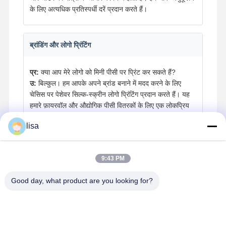
के लिए अत्यधिक प्रतिस्पर्धी दरें प्रदान करते हैं।
ब्रांडिंग और लोगो प्रिंटिंग
प्र:
क्या आप मेरे लोगो को मिनी पीसी पर प्रिंट कर सकते हैं?
उ:
बिल्कुल। हम आपके अपने ब्रांड बनाने में मदद करने के लिए
चेसिस पर पेशेवर सिल्क-स्क्रीन लोगो प्रिंटिंग प्रदान करते हैं। यह
हमारे फ़ायरवॉल और औद्योगिक पीसी वितरकों के लिए एक लोकप्रिय
विकल्प है।
lisa
विश्वसनीयता और ऑपरेटिंग वातावरण
9:43 PM
प्र:
क्या डिवाइस 24/7 चल सकता है? ऑपरेटिंग तापमान सीमा क्या
Good day, what product are you looking for?
है?
उ:
हाँ। Kettop मिनी पीसी 0°C से 50°C की निर्दिष्ट तापमान सीमा
के भीतर 24/7 निरंतर संचालन का समर्थन करने के लिए एक फैनलेस,
औद्योगिक-ग्रेड डिज़ाइन के साथ इंजीनियर किए गए हैं।