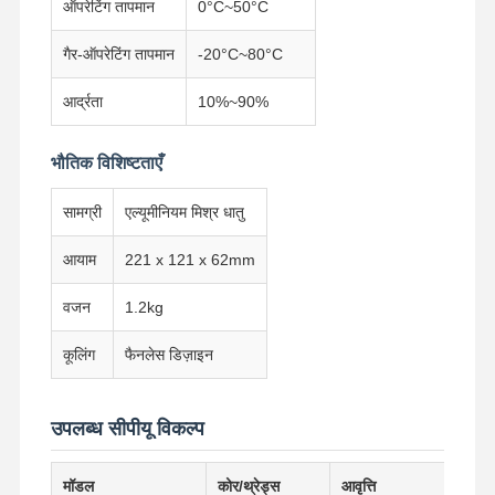
औद्योगिक मदरबोर्ड
ऑपरेटिंग तापमान
0°C~50°C
फ़ायरवॉल मदरबोर्ड
गैर-ऑपरेटिंग तापमान
-20°C~80°C
आर्द्रता
10%~90%
भौतिक विशिष्टताएँ
सामग्री
एल्यूमीनियम मिश्र धातु
आयाम
221 x 121 x 62mm
वजन
1.2kg
कूलिंग
फैनलेस डिज़ाइन
उपलब्ध सीपीयू विकल्प
मॉडल
कोर/थ्रेड्स
आवृत्ति