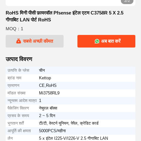
2/2
RoHS मिनी पीसी फ़ायरवॉल Pfsense इंटेल एटम C3758R 5 X 2.5
गीगाबिट LAN पोर्ट RoHS
MOQ：1
सबसे अच्छी कीमत
अब बात करें
उत्पाद विवरण
उत्पत्ति के प्लेस
चीन
ब्रांड नाम
Kettop
प्रमाणन
CE,RoHS
मॉडल संख्या
Mi3758RL9
न्यूनतम आदेश मात्रा
1
पैकेजिंग विवरण
नेचुरल बॉक्स
प्रसव के समय
2 ~ 5 दिन
भुगतान शर्तें
टी/टी, वेस्टर्न यूनियन, पेपैल, क्रेडिट कार्ड
आपूर्ति की क्षमता
5000PCS/महीना
लैन
5 x इंटेल I225-V/I226-V 2.5 गीगाबिट LAN