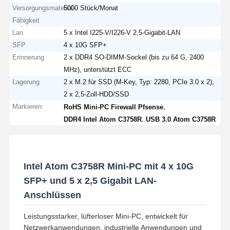
Versorgungsmaterial-
5000 Stück/Monat
Fähigkeit
Lan
5 x Intel I225-V/I226-V 2,5-Gigabit-LAN
SFP
4 x 10G SFP+
Erinnerung
2 x DDR4 SO-DIMM-Sockel (bis zu 64 G, 2400
MHz), unterstützt ECC
Lagerung
2 x M.2 für SSD (M-Key, Typ: 2280, PCIe 3.0 x 2),
2 x 2,5-Zoll-HDD/SSD
Markieren:
,
RoHS Mini-PC Firewall Pfsense
,
DDR4 Intel Atom C3758R
USB 3.0 Atom C3758R
Intel Atom C3758R Mini-PC mit 4 x 10G
SFP+ und 5 x 2,5 Gigabit LAN-
Anschlüssen
Leistungsstarker, lüfterloser Mini-PC, entwickelt für
Netzwerkanwendungen, industrielle Anwendungen und