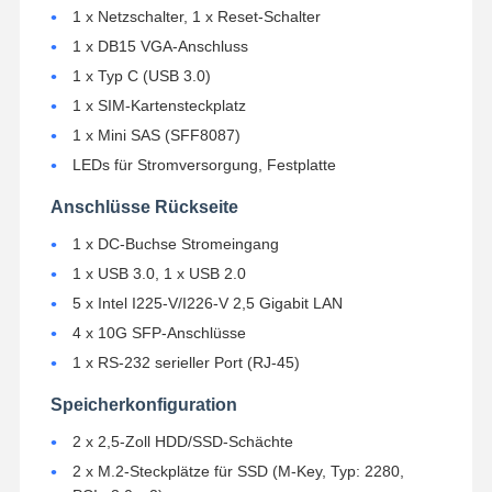
1 x Netzschalter, 1 x Reset-Schalter
1 x DB15 VGA-Anschluss
Qualitätskont
Kontakt
Plaudern Sie
1 x Typ C (USB 3.0)
Rolle
Jetzt
1 x SIM-Kartensteckplatz
1 x Mini SAS (SFF8087)
Firewall Mini PC
LEDs für Stromversorgung, Festplatte
Industrieller Mini-PC
Anschlüsse Rückseite
1U Rackmount-PC
1 x DC-Buchse Stromeingang
1 x USB 3.0, 1 x USB 2.0
POE-Mini-PC
5 x Intel I225-V/I226-V 2,5 Gigabit LAN
NAS Mini PC
4 x 10G SFP-Anschlüsse
1 x RS-232 serieller Port (RJ-45)
Celeron Mini PC
Speicherkonfiguration
Core Mini PC
2 x 2,5-Zoll HDD/SSD-Schächte
Office Mini-PC
2 x M.2-Steckplätze für SSD (M-Key, Typ: 2280,