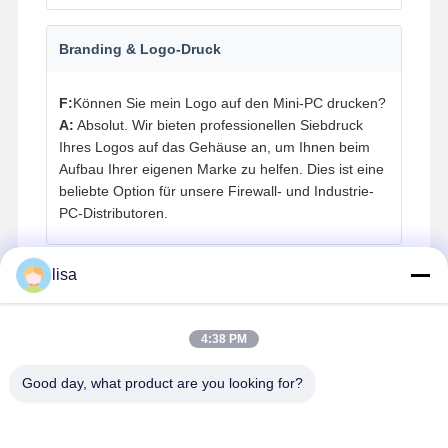
Branding & Logo-Druck
F:
Können Sie mein Logo auf den Mini-PC drucken?
A:
Absolut. Wir bieten professionellen Siebdruck
Ihres Logos auf das Gehäuse an, um Ihnen beim
Aufbau Ihrer eigenen Marke zu helfen. Dies ist eine
beliebte Option für unsere Firewall- und Industrie-
PC-Distributoren.
lisa
Zuverlässigkeit & Betriebsumgebung
F:
Kann das Gerät 24/7 laufen? Was ist der
4:38 PM
Betriebstemperaturbereich?
A:
Ja. Kettop Mini-PCs sind mit einem lüfterlosen
Good day, what product are you looking for?
Design in Industriequalität ausgestattet, um einen
kontinuierlichen 24/7-Betrieb im angegebenen
Temperaturbereich von 0°C bis 50°C zu