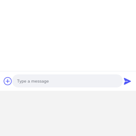
unterstützen.
Kontaktdaten
Mrs. Yang-Sales Manager
Raum 109, Gebäude C, Ganli Technologiepark, Gankeng
Gemeinde, Buji Unterbezirk, Longgang Bezirk, Shenzhen.
+86 18902462095
Plaudern Sie Jetzt
Erhalten Sie Den Besten Preis Für
Photo
Video Call
RoHS Mini-PC Firewall Pfsense Intel Atom