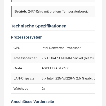
Betrieb:
24/7-fähig mit breitem Temperaturbereich
Technische Spezifikationen
Prozessorsystem
CPU
Intel Denverton Prozessor
Arbeitsspeicher
2 x DDR4 SO-DIMM Sockel (bis zu 64 GB,
Grafik
ASPEED AST2400
LAN-Chipsatz
5 x Intel I225-V/I226-V 2,5 Gigabit LAN, 4
Watchdog
Ja
Startseite
Produkte
Über Uns
Fabrik Tour
Anschlüsse Vorderseite