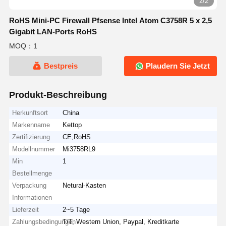
2/2
RoHS Mini-PC Firewall Pfsense Intel Atom C3758R 5 x 2,5
Gigabit LAN-Ports RoHS
MOQ：1
Bestpreis
Plaudern Sie Jetzt
Produkt-Beschreibung
Herkunftsort
China
Markenname
Kettop
Zertifizierung
CE,RoHS
Modellnummer
Mi3758RL9
Min
1
Bestellmenge
Verpackung
Netural-Kasten
Informationen
Lieferzeit
2~5 Tage
Zahlungsbedingungen
T/T, Western Union, Paypal, Kreditkarte