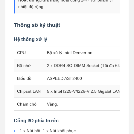
nhiệt độ rộng
Thông số kỹ thuật
Hệ thống xử lý
CPU
Bộ xử lý Intel Denverton
Bộ nhớ
2 x DDR4 SO-DIMM Socket (Tối đa 64GB, 2
Biểu đồ
ASPEED AST2400
Chipset LAN
5 x Intel I225-V/I226-V 2.5 Gigabit LAN, 4 x 
Chăm chó
Vâng.
Nhà
Sản Phẩm
Về Chúng
Tham Quan
Cổng I/O phía trước
Tôi
Nhà Máy
1 x Nút bật, 1 x Nút khôi phục