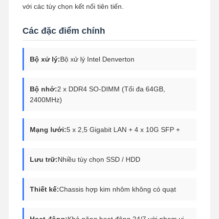
với các tùy chọn kết nối tiên tiến.
Các đặc điểm chính
Bộ xử lý:
Bộ xử lý Intel Denverton
Bộ nhớ:
2 x DDR4 SO-DIMM (Tối đa 64GB,
2400MHz)
Mạng lưới:
5 x 2,5 Gigabit LAN + 4 x 10G SFP +
Lưu trữ:
Nhiều tùy chọn SSD / HDD
Thiết kế:
Chassis hợp kim nhôm không có quạt
Hoạt động:
Khả năng hoạt động 24/7 với phạm vi