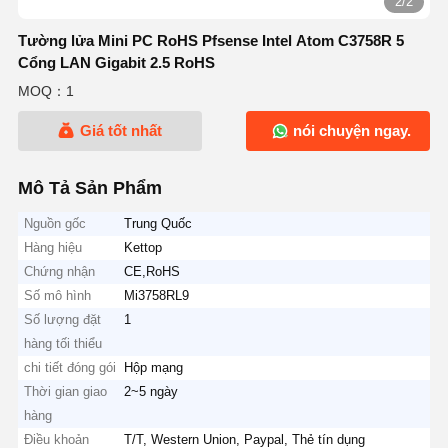
2/2
Tường lửa Mini PC RoHS Pfsense Intel Atom C3758R 5
Cổng LAN Gigabit 2.5 RoHS
MOQ：1
Giá tốt nhất
nói chuyện ngay.
Mô Tả Sản Phẩm
Nguồn gốc
Trung Quốc
Hàng hiệu
Kettop
Chứng nhận
CE,RoHS
Số mô hình
Mi3758RL9
Số lượng đặt
1
hàng tối thiểu
chi tiết đóng gói
Hộp mạng
Thời gian giao
2~5 ngày
hàng
Điều khoản
T/T, Western Union, Paypal, Thẻ tín dụng