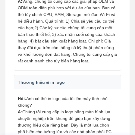
A:
Vâng, chúng tôi cung cấp các giải pháp OEM và
ODM toàn diện phù hợp với dự án của bạn. Bạn có
thể tùy chỉnh CPU, RAM, Storage, mô-đun Wi-Fi và
hệ điều hành. Quá trình: 1) Chia sẻ yêu cầu cụ thể
của bạn;2) Các kỹ sư của chúng tôi cung cấp một
bản thảo thiết kế; 3) xác nhận cuối cùng của khách
hàng; 4) bắt đầu sản xuất hàng loạt. Chi phí: Giá
thay đổi dựa trên các thông số kỹ thuật phần cứng
và khối lượng đơn đặt hàng. Chúng tôi cung cấp giá
rất cạnh tranh cho tùy biến hàng loạt.
Thương hiệu & in logo
Hỏi:
Anh có thể in logo của tôi lên máy tính nhỏ
không?
A:
Chúng tôi cung cấp in logo bằng màn hình lụa
chuyên nghiệp trên khung để giúp bạn xây dựng
thương hiệu của riêng bạn. Đây là một lựa chọn
phổ biến cho tường lửa và các nhà phân phối PC