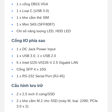
1 x cổng DB15 VGA
1 x Loại C (USB 3.0)
1 x khe cắm thẻ SIM
Kiểm Soát
Liên Hệ
Nói Chuyện
Chất Lượng
Chúng Tôi
Ngay.
1 x Mini SAS (SFF8087)
Chỉ số năng lượng LED, HDD LED
Tường lửa Mini PC
Cổng I/O phía sau
Máy tính mini công nghiệp
1 x DC Jack Power Input
1 x USB 3.0, 1 x USB 2.0
Máy tính gắn rack 1U
5 x Intel I225-V/I226-V 2.5 Gigabit LAN
Máy tính mini POE
Cổng SFP 4 x 10G
1 x RS-232 Serial Port (RJ-45)
NAS Mini PC
Cấu hình lưu trữ
Celeron Mini PC
2 x 2,5 inch ổ cứng/SSD
Core Mini PC
2 x khe cắm M.2 cho SSD (máy M, loại: 2280, PCIe
3.0 x 2)
Máy tính mini văn phòng