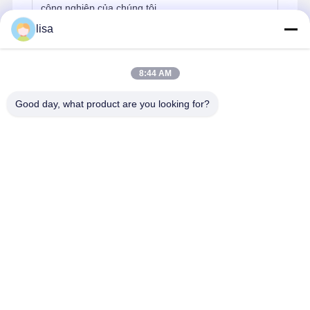
công nghiệp của chúng tôi.
lisa
Độ tin cậy và môi trường hoạt động
8:44 AM
Hỏi:
Thiết bị có thể hoạt động 24/7 không?
Good day, what product are you looking for?
A:
Vâng. Kettop mini PC được thiết kế với một thiết
kế không quạt, công nghiệp để hỗ trợ 24/7 hoạt
động liên tục trong phạm vi nhiệt độ được chỉ định
từ 0 ° C đến 50 ° C.
Chi Tiết Liên Lạc
Mrs. Yang-Sales Manager
Phòng 109, Tòa nhà C, Công viên Công nghệ Ganli, Cộng đồng
Gankeng, Phường Buji, Quận Longgang, Thâm Quyến.