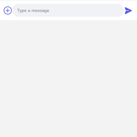
+86 18902462095
nói chuyện ngay.
Nhận Giá Tốt Nhất Cho
Photo
Tường lửa Mini PC RoHS Pfsense Intel Atom
Video Call
C3758R 5 Cổng LAN Gigabit 2.5 RoHS
Audio Call
Tiếp tục
Sản Phẩm Khuyến Cáo