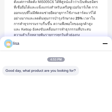
ตั้งแต่การติดตั้ง Mi5005C6 ได้พิสูจน์แล้วว่าเป็นพันธมิตร
ที่เชื่อถือได้และแข็งแกร่งสำหรับเครือซูเปอร์มาร์เก็ต การ
ออกแบบที่ไม่มีพัดลมช่วยยืดอายุการใช้งานฮาร์ดแวร์ได้
อย่างมากและลดต้นทุนการบำรุงรักษาลง
25%
เวลาใน
การทำธุรกรรมราบรื่นขึ้น ความพึงพอใจของลูกค้าสูง
และ Kettop ยังคงขับเคลื่อนการทำธุรกรรมที่ประสบ
ความสำเร็จหลายพันรายการทุกวันทั่วฮ่องกง
lisa
4:53 PM
สินค้าที่แนะนํา
Good day, what product are you looking for?
Kettop Technology – คอมพิวเตอร์ขนาดเล็ก
บ้าน
ผลิตภัณฑ์
เกี่ยวกับเรา
ทัวร์โรงงาน
ประสิทธิภาพสูงและโซลูชันเครือข่าย