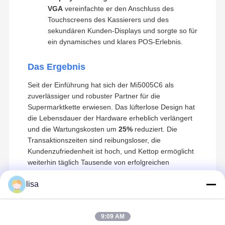
VGA
vereinfachte er den Anschluss des
Touchscreens des Kassierers und des
sekundären Kunden-Displays und sorgte so für
ein dynamisches und klares POS-Erlebnis.
Das Ergebnis
Seit der Einführung hat sich der Mi5005C6 als
zuverlässiger und robuster Partner für die
Supermarktkette erwiesen. Das lüfterlose Design hat
die Lebensdauer der Hardware erheblich verlängert
und die Wartungskosten um
25%
reduziert. Die
Transaktionszeiten sind reibungsloser, die
Kundenzufriedenheit ist hoch, und Kettop ermöglicht
weiterhin täglich Tausende von erfolgreichen
Transaktionen in ganz Hongkong.
lisa
Kettop-Technologie ¢ Hochleistungs-Mini-
Startseite
Produkte
Über Uns
Fabrik Tour
PCs und Netzwerklösungen
9:09 AM