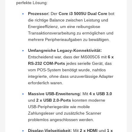
perfekte Lösung:
Prozessor:
Der
Core i3 5005U Dual Core
bot
die richtige Balance zwischen Leistung und
Energieeffizienz, um eine reibungslose
Transaktionsverarbeitung zu ermöglichen und
mehrere Peripherieaufgaben zu bewältigen.
Umfangreiche Legacy-Konnektivität:
Entscheidend war, dass der Mi5005C6 mit
6 x
RS-232 COM-Ports
jedes serielle Gerät, das
vom POS-System benötigt wurde, nahtlos
integrierte, ohne dass unzuverlässige Adapter
erforderlich waren.
Massive USB-Erweiterung:
Mit
4 x USB 3.0
und
2 x USB 2.0-Ports
konnten moderne
USB-Peripheriegeräte wie mobile
Zahlungsleser und zusätzliche Scanner
problemlos angeschlossen werden.
Display-Vielseitigkeit:
Mit
2 x HDMI
und
1 x