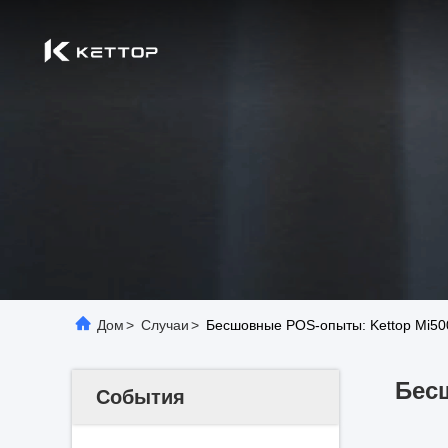
Дом
>
Случаи
>
Бесшовные POS-опыты: Kettop Mi50
Бес
События