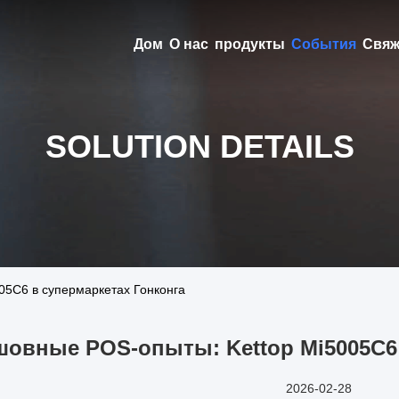
Дом
О нас
продукты
События
Свяж
SOLUTION DETAILS
05C6 в супермаркетах Гонконга
шовные POS-опыты: Kettop Mi5005C6 
2026-02-28