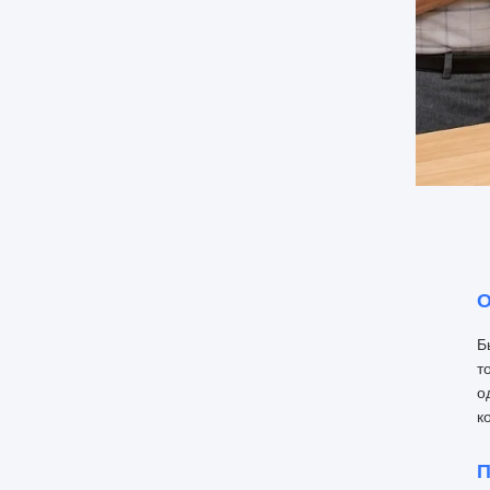
О
Б
т
о
к
П