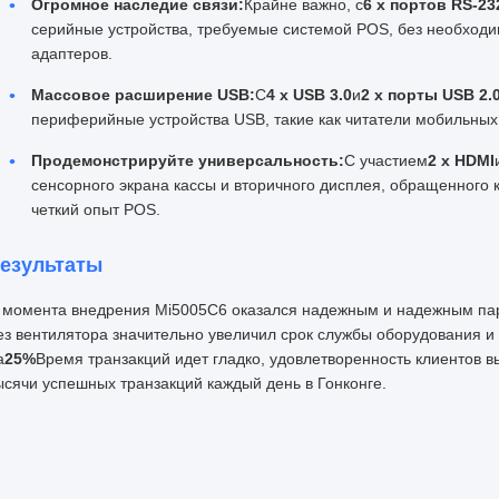
Огромное наследие связи:
Крайне важно, с
6 x портов RS-2
серийные устройства, требуемые системой POS, без необход
адаптеров.
Массовое расширение USB:
С
4 х USB 3.0
и
2 x порты USB 2.
периферийные устройства USB, такие как читатели мобильных
Продемонстрируйте универсальность:
С участием
2 x HDMI
сенсорного экрана кассы и вторичного дисплея, обращенного 
четкий опыт POS.
езультаты
 момента внедрения Mi5005C6 оказался надежным и надежным пар
ез вентилятора значительно увеличил срок службы оборудования и
а
25%
Время транзакций идет гладко, удовлетворенность клиентов в
ысячи успешных транзакций каждый день в Гонконге.