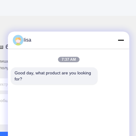
lisa
ш бюллетень
7:37 AM
пишитесь на нашу информационную рассылку
получения скидок и прочего.
Good day, what product are you looking 
for?