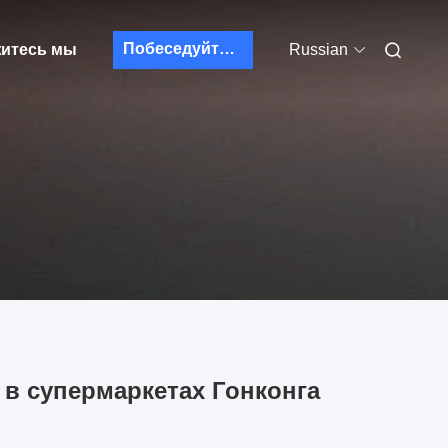
Побеседуйте теперь
итесь мы
Russian
в супермаркетах Гонконга