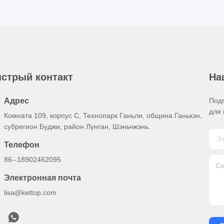
стрый контакт
На
Адрес
Под
для 
Комната 109, корпус C, Технопарк Ганьли, община Ганькэн,
субрегион Буджи, район Лунган, Шэньчжэнь.
Телефон
86--18902462095
Электронная почта
lisa@kettop.com