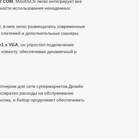
32 COM
, Mi5005C6 легко интегрирует все
имости использования ненадежных
0
, в нем легко размещались современные
 платежей и дополнительные сканеры.
и
1 x VGA
, он упростил подключение
к клиенту, обеспечивая динамичный и
тнером для сети супермаркетов.Дизайн
 сократил расходы на обслуживание
ысока, и Kettop продолжает обеспечивать