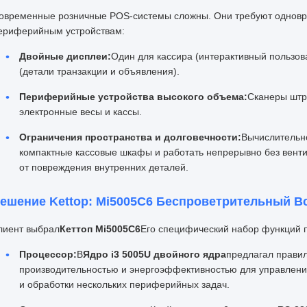
овременные розничные POS-системы сложны. Они требуют одновр
ериферийным устройствам:
Двойные дисплеи:
Один для кассира (интерактивный пользов
(детали транзакции и объявления).
Периферийные устройства высокого объема:
Сканеры штр
электронные весы и кассы.
Ограничения пространства и долговечности:
Вычислительн
компактные кассовые шкафы и работать непрерывно без вент
от повреждения внутренних деталей.
ешение Kettop: Mi5005C6 Беспроветрительный В
лиент выбрал
Кеттоп Mi5005C6
Его специфический набор функций 
Процессор:
В
Ядро i3 5005U двойного ядра
предлагал прави
производительностью и энергоэффективностью для управлени
и обработки нескольких периферийных задач.