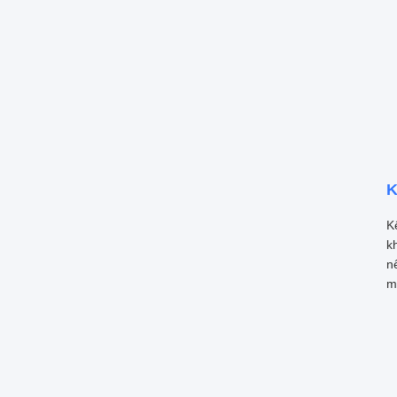
K
K
k
n
m