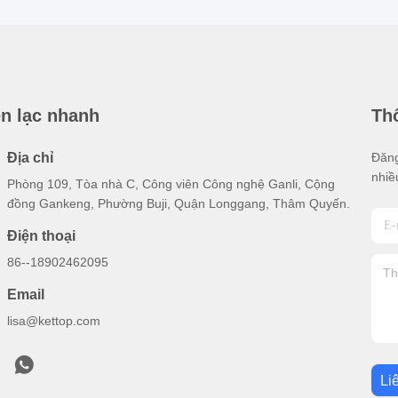
ên lạc nhanh
Thô
Địa chỉ
Đăng
nhiề
Phòng 109, Tòa nhà C, Công viên Công nghệ Ganli, Cộng
đồng Gankeng, Phường Buji, Quận Longgang, Thâm Quyến.
Điện thoại
86--18902462095
Email
lisa@kettop.com
Li