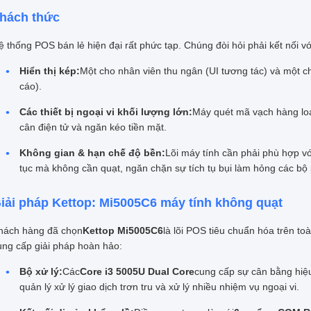
hách thức
 thống POS bán lẻ hiện đại rất phức tạp. Chúng đòi hỏi phải kết nối với 
Hiển thị kép:
Một cho nhân viên thu ngân (UI tương tác) và một c
cáo).
Các thiết bị ngoại vi khối lượng lớn:
Máy quét mã vạch hàng loạt
cân điện tử và ngăn kéo tiền mặt.
Không gian & hạn chế độ bền:
Lõi máy tính cần phải phù hợp vớ
tục mà không cần quạt, ngăn chặn sự tích tụ bụi làm hỏng các bộ
iải pháp Kettop: Mi5005C6 máy tính không quạt
hách hàng đã chọn
Kettop Mi5005C6
là lõi POS tiêu chuẩn hóa trên to
ung cấp giải pháp hoàn hảo:
Bộ xử lý:
Các
Core i3 5005U Dual Core
cung cấp sự cân bằng hiệ
quản lý xử lý giao dịch trơn tru và xử lý nhiều nhiệm vụ ngoại vi.