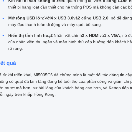
Kết nối di sản khổng lồ:
Điều quan trọng là, với
6 x cổng COM R
thiết bị hàng loạt cần thiết cho hệ thống POS mà không cần các b
Mở rộng USB lớn:
Với
4 x USB 3.0
và
2 cổng USB 2.0
, nó dễ dàng
máy đọc thanh toán di động và máy quét bổ sung.
Hiển thị tính linh hoạt:
Nhân vật chính
2 x HDMI
và
1 x VGA
, nó đ
của nhân viên thu ngân và màn hình thứ cấp hướng đến khách h
rõ ràng.
ết quả
ể từ khi triển khai, Mi5005C6 đã chứng minh là một đối tác đáng tin cậ
hông có quạt đã làm tăng đáng kể tuổi thọ của phần cứng và giảm chi p
ên mượt mà hơn, sự hài lòng của khách hàng cao hơn, và Kettop tiếp t
ỗi ngày trên khắp Hồng Kông.