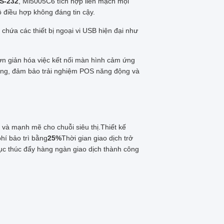
S-232
, Mi5005C6 tích hợp liền mạch mọi
ộ điều hợp không đáng tin cậy.
 chứa các thiết bị ngoại vi USB hiện đại như
ơn giản hóa việc kết nối màn hình cảm ứng
àng, đảm bảo trải nghiệm POS năng động và
y và mạnh mẽ cho chuỗi siêu thị.Thiết kế
hí bảo trì bằng
25%
Thời gian giao dịch trở
ục thúc đẩy hàng ngàn giao dịch thành công