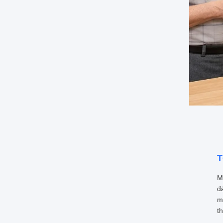
T
M
đ
m
t