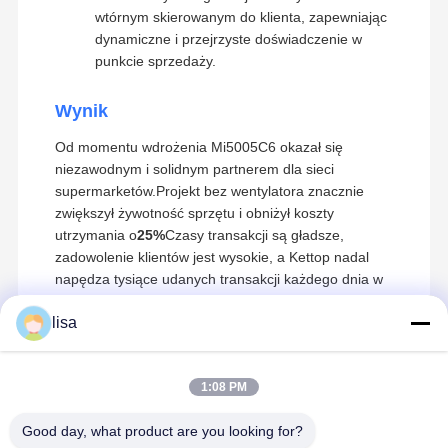
wtórnym skierowanym do klienta, zapewniając
dynamiczne i przejrzyste doświadczenie w
punkcie sprzedaży.
Wynik
Od momentu wdrożenia Mi5005C6 okazał się
niezawodnym i solidnym partnerem dla sieci
supermarketów.Projekt bez wentylatora znacznie
zwiększył żywotność sprzętu i obniżył koszty
utrzymania o
25%
Czasy transakcji są gładsze,
zadowolenie klientów jest wysokie, a Kettop nadal
napędza tysiące udanych transakcji każdego dnia w
Hongkongu.
lisa
Technologia Kettop ¢ Wysokiej
1:08 PM
Dom
Produkty
O Nas
Wycieczka
wydajności mini PC i rozwiązania sieciowe
Zalecane Produkty
Po Fabryce
Good day, what product are you looking for?