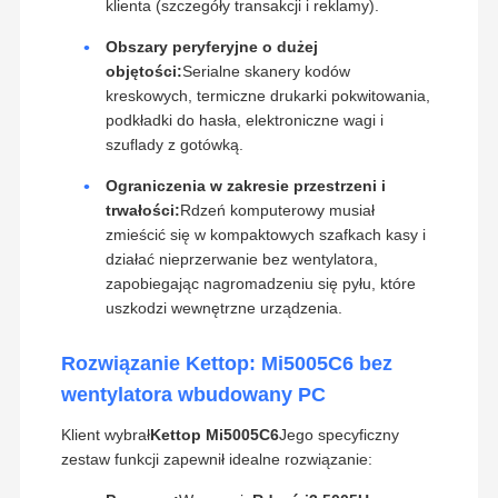
klienta (szczegóły transakcji i reklamy).
Obszary peryferyjne o dużej
objętości:
Serialne skanery kodów
kreskowych, termiczne drukarki pokwitowania,
podkładki do hasła, elektroniczne wagi i
szuflady z gotówką.
Ograniczenia w zakresie przestrzeni i
trwałości:
Rdzeń komputerowy musiał
zmieścić się w kompaktowych szafkach kasy i
działać nieprzerwanie bez wentylatora,
zapobiegając nagromadzeniu się pyłu, które
uszkodzi wewnętrzne urządzenia.
Rozwiązanie Kettop: Mi5005C6 bez
wentylatora wbudowany PC
Klient wybrał
Kettop Mi5005C6
Jego specyficzny
zestaw funkcji zapewnił idealne rozwiązanie: