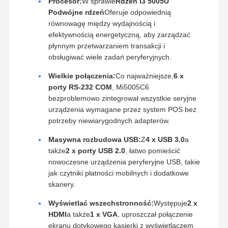
Procesor:
W sprawie
Rdzeń i3 5005U
Podwójne rdzeń
Oferuje odpowiednią
równowagę między wydajnością i
efektywnością energetyczną, aby zarządzać
płynnym przetwarzaniem transakcji i
obsługiwać wiele zadań peryferyjnych.
Wielkie połączenia:
Co najważniejsze,
6 x
porty RS-232 COM
, Mi5005C6
bezproblemowo zintegrował wszystkie seryjne
urządzenia wymagane przez system POS bez
potrzeby niewiarygodnych adapterów.
Masywna rozbudowa USB:
Z
4 x USB 3.0
a
także
2 x porty USB 2.0
, łatwo pomieścić
nowoczesne urządzenia peryferyjne USB, takie
jak czytniki płatności mobilnych i dodatkowe
skanery.
Wyświetlać wszechstronność:
Występuje
2 x
HDMI
a także
1 x VGA
, uproszczał połączenie
ekranu dotykowego kasjerki z wyświetlaczem