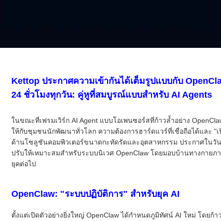
Kettop ประกาศความเข้ากันได้เต็มรูปแบบกับ OpenClaw
24 ชั่วโมงทุกวัน: คู่หูที่สมบูรณ์แบบสำหรับ AI Agents
ในขณะที่เฟรมเวิร์ก AI Agent แบบโอเพนซอร์สที่ก้าวล้ำอย่าง OpenClaw
ให้กับชุมชนนักพัฒนาทั่วโลก ความต้องการฮาร์ดแวร์ที่เชื่อถือได้และ "
ด้านโซลูชันคอมพิวเตอร์ขนาดกะทัดรัดและอุตสาหกรรม ประกาศในวันนี้
ปรับให้เหมาะสมสำหรับระบบนิเวศ OpenClaw โดยมอบบ้านทางกายภาพท
ยุคต่อไป
OpenClaw: "ระบบปฏิบัติการ" สำหรับยุค AI
ตั้งแต่เปิดตัวอย่างยิ่งใหญ่ OpenClaw ได้กำหนดภูมิทัศน์ AI ใหม่ โด