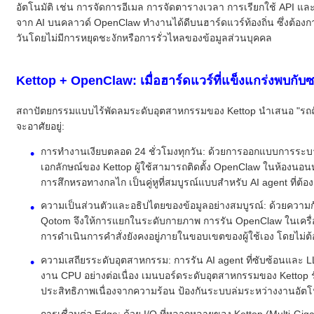
อัตโนมัติ เช่น การจัดการอีเมล การจัดตารางเวลา การเรียกใช้ API แ
จาก AI บนคลาวด์ OpenClaw ทำงานได้ดีบนฮาร์ดแวร์ท้องถิ่น ซึ่งต้อ
วันโดยไม่มีการหยุดชะงักหรือการรั่วไหลของข้อมูลส่วนบุคคล
Kettop + OpenClaw: เมื่อฮาร์ดแวร์ที่แข็งแกร่งพบกับซ
สถาปัตยกรรมแบบไร้พัดลมระดับอุตสาหกรรมของ Kettop นำเสนอ "รถถัง
จะอาศัยอยู่:
การทำงานเงียบตลอด 24 ชั่วโมงทุกวัน: ด้วยการออกแบบการระบา
เอกลักษณ์ของ Kettop ผู้ใช้สามารถติดตั้ง OpenClaw ในห้องนอนหร
การสึกหรอทางกลไก เป็นคู่หูที่สมบูรณ์แบบสำหรับ AI agent ที่ต้
ความเป็นส่วนตัวและอธิปไตยของข้อมูลอย่างสมบูรณ์: ด้วยความกังวล
Qotom จึงให้การแยกในระดับกายภาพ การรัน OpenClaw ในเครื่อง
การดำเนินการคำสั่งยังคงอยู่ภายในขอบเขตของผู้ใช้เอง โดยไม่ต้
ความเสถียรระดับอุตสาหกรรม: การรัน AI agent ที่ซับซ้อนและ 
งาน CPU อย่างต่อเนื่อง เมนบอร์ดระดับอุตสาหกรรมของ Kettop 
ประสิทธิภาพเนื่องจากความร้อน ป้องกันระบบล่มระหว่างงานอัตโน
การเชื่อมต่อ Edge: ด้วย I/O ที่หลากหลายของ Kettop (Multi-Gi