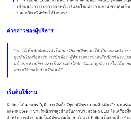
เชื่อมช่องว่างระหว่างซอฟต์แวร์และโลกทางกายภาพ ควบคุมเซ็น
ปลอดภัยเครือข่ายได้โดยตรง
คำกล่าวของผู้บริหาร
"เราได้เห็นนักพัฒนาทั่วโลกนำ OpenClaw มาใช้เป็น 'สมองที่สอง
สูงเกินไปหรือฮาร์ดแวร์ขัดข้อง" ผู้อำนวยการฝ่ายผลิตภัณฑ์ของ Q
แข็งแกร่ง เสถียร และเป็นส่วนตัวให้กับ 'Claw' ทุกตัว เราไม่ได้ข
ความไว้วางใจสำหรับยุค AI"
เริ่มต้นใช้งาน
Kettop ได้เผยแพร่ "คู่มือการติดตั้ง OpenClaw แบบคลิกเดียว" บนฟอรัม
Intel® Core™ ประสิทธิภาพสูงสำหรับการประมวลผล LLM ในเครื่องที่หนั
สำหรับการทำงานอัตโนมัติขนาดเล็ก ฮาร์ดแวร์ Kettop ก็พร้อมที่จะขับ