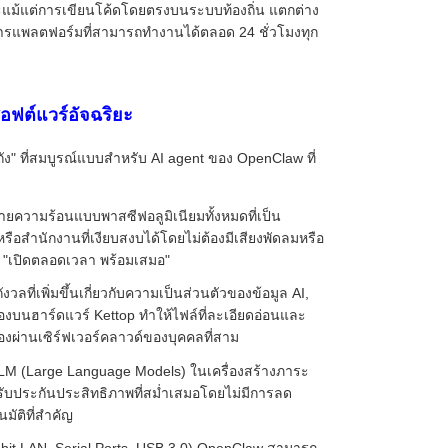
ละแม้แต่การเขียนโค้ดโดยตรงบนระบบท้องถิ่น แตกต่าง
งการแพลตฟอร์มที่สามารถทำงานได้ตลอด 24 ชั่วโมงทุก
อฟต์แวร์อัจฉริยะ
" ที่สมบูรณ์แบบสำหรับ AI agent ของ OpenClaw ที่
ยความร้อนแบบพาสซีฟอลูมิเนียมทั้งหมดที่เป็น
ือสำนักงานที่เงียบสงบได้โดยไม่ต้องมีเสียงพัดลมหรือ
อง "เปิดตลอดเวลา พร้อมเสมอ"
ที่เพิ่มขึ้นเกี่ยวกับความเป็นส่วนตัวของข้อมูล AI,
บนฮาร์ดแวร์ Kettop ทำให้ไฟล์ที่ละเอียดอ่อนและ
องผ่านเซิร์ฟเวอร์คลาวด์ของบุคคลที่สาม
LLM (Large Language Models) ในเครื่องสร้างภาระ
รับประกันประสิทธิภาพที่สม่ำเสมอโดยไม่มีการลด
มัติที่สำคัญ
gabit LAN, Serial Ports, USB 3.0) OpenClaw สามารถ