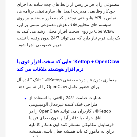
مصنوعی را با فراتر رفتن از رابط های چت ساده به اجرای
خودکار وظایف، مدیریت ایمیل ها، سازماندهی برنامه ها،
تماس با API ها،و حتی نوشتن کد به طور مستقیم بر روی
سیستم های محلیبرخلاف هوش مصنوعی مبتنی بر ابر،
OpenClaw بر روی سخت افزار محلی رشد می کند، به
یک پلت فرم نیاز دارد که می تواند 24/7 بدون وقفه یا نشت
حریم خصوصی اجرا شود.
Kettop + OpenClaw: جایی که سخت افزار قوی با
نرم افزار هوشمند ملاقات می کند
معماری بدون فن درجه صنعتی Kettop®، " تانک " ایده آل
برای حضور عامل OpenClaw را ارائه می دهد:
عملیات صامت 24/7 واقعی: با استفاده از
طراحی خنک کننده غیرفعال آلومینیومی
Kettop® ، کاربران می توانند OpenClaw را در
اتاق خواب یا دفاتر آرام بدون صدای فن یا
فرسایش مکانیکی مستقر کنند.اون همکار کامليه
براي يه مامور که بايد هميشه فعال باشه، همیشه