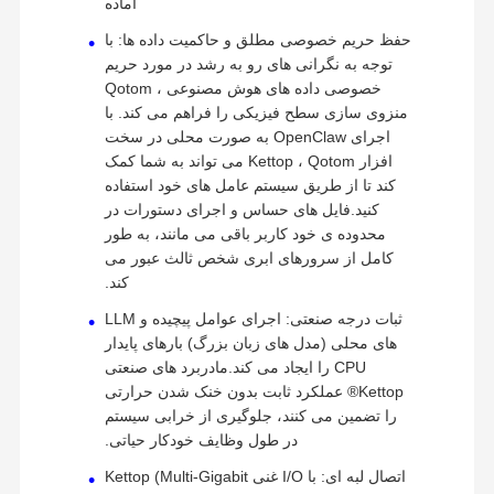
آماده
حفظ حریم خصوصی مطلق و حاکمیت داده ها: با
توجه به نگرانی های رو به رشد در مورد حریم
خصوصی داده های هوش مصنوعی ، Qotom
منزوی سازی سطح فیزیکی را فراهم می کند. با
اجرای OpenClaw به صورت محلی در سخت
افزار Kettop ، Qotom می تواند به شما کمک
کند تا از طریق سیستم عامل های خود استفاده
کنید.فایل های حساس و اجرای دستورات در
محدوده ی خود کاربر باقی می مانند، به طور
کامل از سرورهای ابری شخص ثالث عبور می
کند.
ثبات درجه صنعتی: اجرای عوامل پیچیده و LLM
های محلی (مدل های زبان بزرگ) بارهای پایدار
CPU را ایجاد می کند.مادربرد های صنعتی
Kettop® عملکرد ثابت بدون خنک شدن حرارتی
را تضمین می کنند، جلوگیری از خرابی سیستم
در طول وظایف خودکار حیاتی.
اتصال لبه ای: با I/O غنی Kettop (Multi-Gigabit