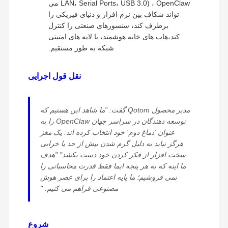
LAN، Serial Ports، USB 3.0) ، OpenClaw می
تواند شکاف بین نرم افزار و دنیای فیزیکی را
برطرف کند، سنسورهای صنعتی را کنترل
کند،هاب های خانه هوشمند، یا لایه های امنیتی
شبکه به طور مستقیم.
نقل قول اجرایی
مدیر محصول Qotom گفت: "ما شاهد این هستیم که
توسعه دهندگان در سراسر جهان OpenClaw را به
عنوان 'دماغ دوم' خود انتخاب کرده اند. یک مغز
هرگز نباید به دلیل گرم شدن بیش از حد یا خرابی
سخت افزار از فکر کردن خود دست بکشد"."هدف
ما اينه که به هر پنجه ايما فقط قدرت محاسباتی را
نمی فروشیم؛ ما پایه اعتماد را برای عصر هوش
مصنوعی فراهم می کنیم. "
تکنولوژی Kettop ️ کامپیوترهای کوچک با عملکرد
خانه
محصولات
دربارهی ما
کارخانه تور
بالا و راه حل های شبکه
شروع