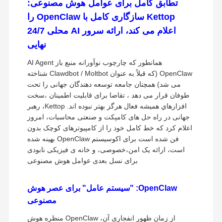
تطابق کامل برای عوامل هوش مصنوعی:
Kettop سازگاری کامل با OpenClaw را
اعلام می کند، ارائه سرور AI محلی 24/7
نهایی
همانطور که چارچوب نوآورانه منبع باز AI Agent
OpenClaw (که قبلاً به عنوان Clawdbot / Moltbot شناخته
می شد) همچنان جامعه توسعه دهندگان جهانی را تحت
طوفان قرار می دهد ، تقاضا برای قابلیت اطمینان ،سخت
افزارهاي هميشه فعال هرگز بهتر نبوده اند. Kettop، رهبر
جهانی در راه حل های کامپکت و صنعتی محاسبات، امروز
اعلام کرد که خط کامل خود را از کامپیوترهای کوچک بدون
فن شده است برای اکوسیستم OpenClaw بهینه شده
است، ارائه یک امن،خصوصی، و خانه ی فیزیکی نابودی
برای نسل بعدی عوامل هوش مصنوعی
OpenClaw: "سیستم عامل" برای عصر هوش
مصنوعی
از زمان ظهور انفجاری آن، OpenClaw منظره هوش