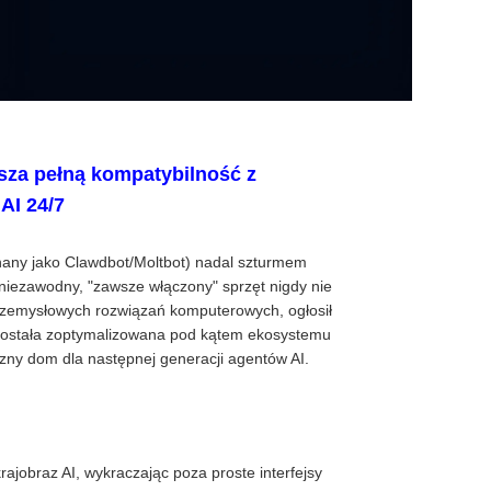
sza pełną kompatybilność z
AI 24/7
any jako Clawdbot/Moltbot) nadal szturmem
iezawodny, "zawsze włączony" sprzęt nigdy nie
przemysłowych rozwiązań komputerowych, ogłosił
 została zoptymalizowana pod kątem ekosystemu
czny dom dla następnej generacji agentów AI.
jobraz AI, wykraczając poza proste interfejsy