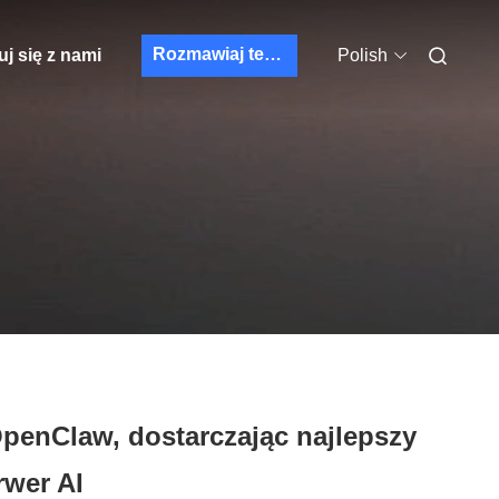
Rozmawiaj teraz.
j się z nami
Polish
penClaw, dostarczając najlepszy
rwer AI