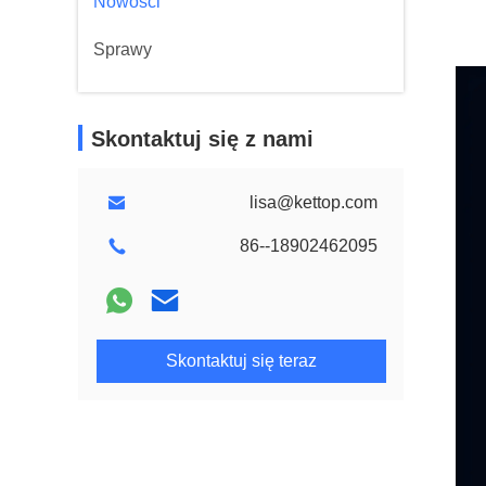
Nowości
Sprawy
Skontaktuj się z nami
lisa@kettop.com
86--18902462095
Skontaktuj się teraz