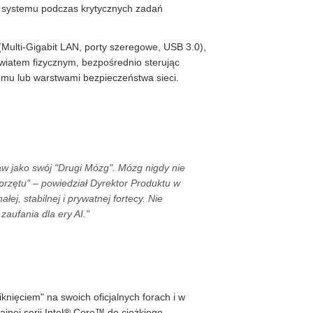
m systemu podczas krytycznych zadań
(Multi-Gigabit LAN, porty szeregowe, USB 3.0),
atem fizycznym, bezpośrednio sterując
omu lub warstwami bezpieczeństwa sieci.
w jako swój "Drugi Mózg". Mózg nigdy nie
przętu" – powiedział Dyrektor Produktu w
j, stabilnej i prywatnej fortecy. Nie
aufania dla ery AI."
nięciem" na swoich oficjalnych forach i w
jnej serii Intel® Core™ do ciężkiego