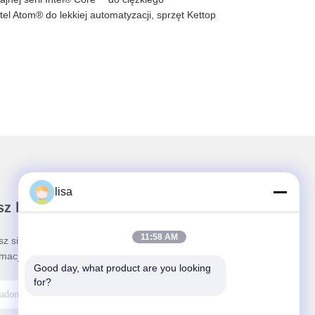
el Atom® do lekkiej automatyzacji, sprzęt Kettop
lisa
z biuletyn
11:58 AM
sz się do naszego biuletynu z rabatami i innymi
rmacjami.
Good day, what product are you looking 
for?