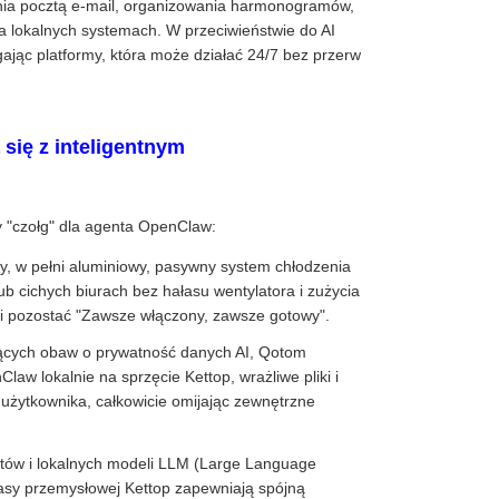
ia pocztą e-mail, organizowania harmonogramów,
a lokalnych systemach. W przeciwieństwie do AI
jąc platformy, która może działać 24/7 bez przerw
się z inteligentnym
y "czołg" dla agenta OpenClaw:
y, w pełni aluminiowy, pasywny system chłodzenia
 cichych biurach bez hałasu wentylatora i zużycia
si pozostać "Zawsze włączony, zawsze gotowy".
nących obaw o prywatność danych AI, Qotom
aw lokalnie na sprzęcie Kettop, wrażliwe pliki i
żytkownika, całkowicie omijając zewnętrzne
ntów i lokalnych modeli LLM (Large Language
lasy przemysłowej Kettop zapewniają spójną