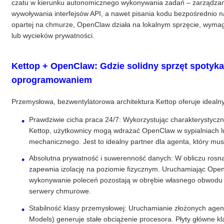
czatu w kierunku autonomicznego wykonywania zadań – zarządzan
wywoływania interfejsów API, a nawet pisania kodu bezpośrednio n
opartej na chmurze, OpenClaw działa na lokalnym sprzęcie, wymaga
lub wycieków prywatności.
Kettop + OpenClaw: Gdzie solidny sprzęt spotyka 
oprogramowaniem
Przemysłowa, bezwentylatorowa architektura Kettop oferuje idealn
Prawdziwie cicha praca 24/7: Wykorzystując charakterystyczn
Kettop, użytkownicy mogą wdrażać OpenClaw w sypialniach lub
mechanicznego. Jest to idealny partner dla agenta, który mu
Absolutna prywatność i suwerenność danych: W obliczu ros
zapewnia izolację na poziomie fizycznym. Uruchamiając OpenCl
wykonywanie poleceń pozostają w obrębie własnego obwodu u
serwery chmurowe.
Stabilność klasy przemysłowej: Uruchamianie złożonych age
Models) generuje stałe obciążenie procesora. Płyty główne k