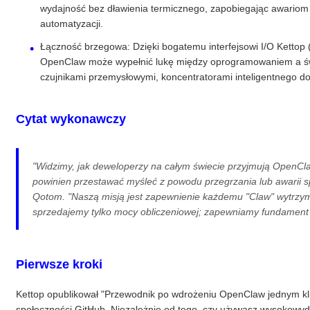
wydajność bez dławienia termicznego, zapobiegając awario
automatyzacji.
Łączność brzegowa: Dzięki bogatemu interfejsowi I/O Kettop 
OpenClaw może wypełnić lukę między oprogramowaniem a świ
czujnikami przemysłowymi, koncentratorami inteligentnego d
Cytat wykonawczy
"Widzimy, jak deweloperzy na całym świecie przyjmują OpenCla
powinien przestawać myśleć z powodu przegrzania lub awarii s
Qotom. "Naszą misją jest zapewnienie każdemu "Claw" wytrzymałe
sprzedajemy tylko mocy obliczeniowej; zapewniamy fundament z
Pierwsze kroki
Kettop opublikował "Przewodnik po wdrożeniu OpenClaw jednym klik
społeczności GitHub. Niezależnie od tego, czy używasz wysokowyda