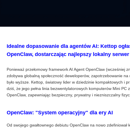
Idealne dopasowanie dla agentów AI: Kettop ogła
OpenClaw, dostarczając najlepszy lokalny serwer 
Ponieważ przełomowy framework AI Agent OpenClaw (wcześniej zn
zdobywa globalną społeczność deweloperów, zapotrzebowanie na n
było wyższe. Kettop, światowy lider w dziedzinie kompaktowych i 
dziś, że jego pełna linia bezwentylatorowych komputerów Mini PC
OpenClaw, zapewniając bezpieczny, prywatny i niezniszczalny fizy
OpenClaw: "System operacyjny" dla ery AI
Od swojego gwałtownego debiutu OpenClaw na nowo zdefiniował kra