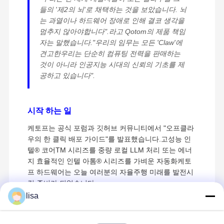
들의 '제2의 뇌'로 채택하는 것을 보았습니다. 뇌
는 과열이나 하드웨어 장애로 인해 결코 생각을
멈추지 않아야합니다".라고 Qotom의 제품 책임
자는 말했습니다."우리의 임무는 모든 'Claw'에
견고한우리는 단순히 컴퓨팅 전력을 판매하는
것이 아니라 인공지능 시대의 신뢰의 기초를 제
공하고 있습니다".
시작 하는 일
케토프는 공식 포럼과 깃허브 커뮤니티에서 "오프클라
우의 한 클릭 배포 가이드"를 발표했습니다.고성능 인
텔® 코어TM 시리즈를 중량 로컬 LLM 처리 또는 에너
지 효율적인 인텔 아톰® 시리즈를 가벼운 자동화케토
프 하드웨어는 오늘 여러분의 자율주행 미래를 발전시
킬 준비가 되었습니다.
Kettop Technology – 고성능 미니 PC 및 네
홈
제품 소개
회사 소개
공장 투어
lisa
트워킹 솔루션