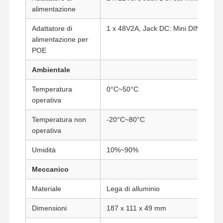
alimentazione
Adattatore di
1 x 48V2A, Jack DC: Mini DIN (Opzio
Controllo Di
Contattaci
Ora
Qualità
Chiacchieri
alimentazione per
POE
Firewall Mini PC
Ambientale
Mini PC industriale
Temperatura
0°C~50°C
operativa
1U Rackmount PC
Temperatura non
-20°C~80°C
Mini PC POE
operativa
NAS Mini PC
Umidità
10%~90%
Celeron Mini PC
Meccanico
Materiale
Lega di alluminio
Core Mini PC
Dimensioni
187 x 111 x 49 mm
Office Mini PC