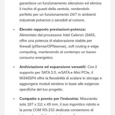
Connettività robusta con supporto POE:
Dotato di 4 porte Gigabit LAN che supportano
Power over Ethernet (POE), questo dispositivo
semplifica la tua architettura di rete fornendo
alimentazione e dati tramite un unico cavo, ideale
per telecamere IP e access point wireless.
Affidabile design senza ventola:
Il sistema di
raffreddamento passivo (senza ventola)
garantisce un funzionamento silenzioso ed elimina
il rischio di guasti della ventola, rendendolo
perfetto per un funzionamento 24/7 in ambienti
industriali polverosi o sensibili al rumore.
Elevato rapporto prestazioni-potenza:
Alimentato dal processore Intel Celeron J3455,
offre una potenza di elaborazione stabile per
firewall (pfSense/OPNsense), soft routing e edge
computing, mantenendo al contempo un basso
consumo energetico.
Archiviazione ed espansione versatili:
Con il