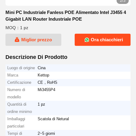
2/3
Mini PC Industriale Fanless POE Alimentato Intel J3455 4
Gigabit LAN Router Industriale POE
MOQ：1 pz
Miglior prezzo
Ora chiacchieri
Descrizione Di Prodotto
Luogo di origine
Cina
Marca
Kettop
Certificazione
CE，RoHS
Numero di
Mi3455P4
modello
Quantità di
1 pz
ordine minimo
Imballaggi
Scatola di Netural
particolari
Tempi di
2~5 giorni