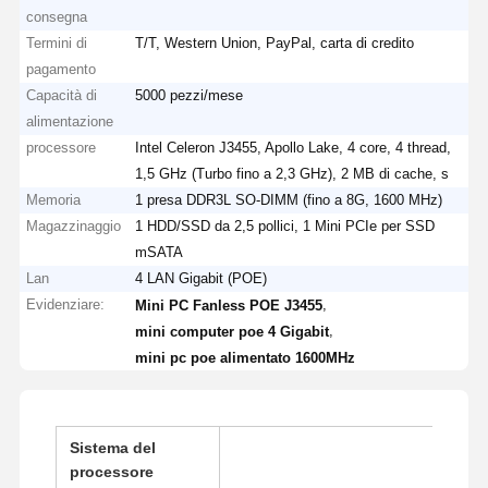
consegna
Termini di
T/T, Western Union, PayPal, carta di credito
pagamento
Capacità di
5000 pezzi/mese
alimentazione
processore
Intel Celeron J3455, Apollo Lake, 4 core, 4 thread,
1,5 GHz (Turbo fino a 2,3 GHz), 2 MB di cache, s
Memoria
1 presa DDR3L SO-DIMM (fino a 8G, 1600 MHz)
Magazzinaggio
1 HDD/SSD da 2,5 pollici, 1 Mini PCIe per SSD
mSATA
Lan
4 LAN Gigabit (POE)
Evidenziare:
,
Mini PC Fanless POE J3455
,
mini computer poe 4 Gigabit
mini pc poe alimentato 1600MHz
Sistema del
processore