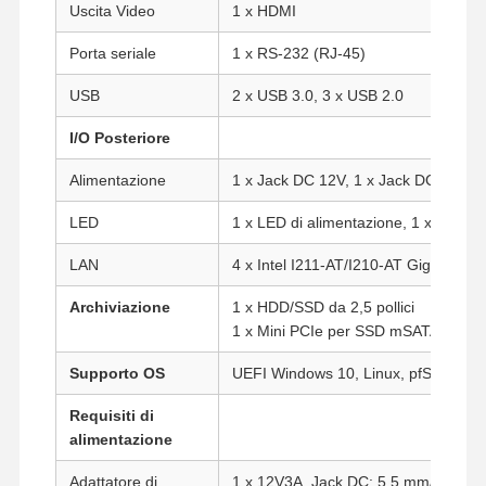
Uscita Video
1 x HDMI
Porta seriale
1 x RS-232 (RJ-45)
USB
2 x USB 3.0, 3 x USB 2.0
I/O Posteriore
Alimentazione
1 x Jack DC 12V, 1 x Jack DC 48V p
LED
1 x LED di alimentazione, 1 x LED 
LAN
4 x Intel I211-AT/I210-AT Gigabit L
Archiviazione
1 x HDD/SSD da 2,5 pollici
1 x Mini PCIe per SSD mSATA
Supporto OS
UEFI Windows 10, Linux, pfSense, e
Requisiti di
Casa
Prodotti
Chi Siamo
Fatory Tour
alimentazione
Adattatore di
1 x 12V3A, Jack DC: 5,5 mm/2,5 mm