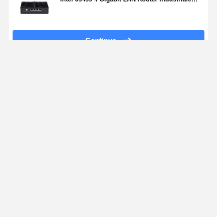
Ora chiacchieri
Ottieni Il Miglior Prezzo Per
Mini PC Industriale Fanless POE Alimentato
Intel J3455 4 Gigabit LAN Router Industriale
POE
Continua
Casa
Circa noi
Contattaci
Desktop Site
Mappa del sito
Norme sulla privacy
Qualità
Firewall Mini PC
Fabbrica cinese.Copyright © 2026 Shenzhen
Kettop Technolgy Limited. All Rights Reserved.