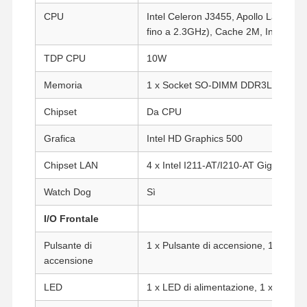
CPU
Intel Celeron J3455, Apollo Lake, 4
fino a 2.3GHz), Cache 2M, Intel HD 
TDP CPU
10W
Memoria
1 x Socket SO-DIMM DDR3L (fino a
Chipset
Da CPU
Grafica
Intel HD Graphics 500
Chipset LAN
4 x Intel I211-AT/I210-AT Gigabit L
Watch Dog
Sì
I/O Frontale
Pulsante di
1 x Pulsante di accensione, 1 x Pulsa
accensione
LED
1 x LED di alimentazione, 1 x LED 