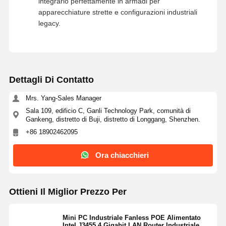
supporto per SATA 3.0, mSATA e Mini PCIe, il
Mi3455P4 offre la flessibilità di scalare lo storage e
aggiungere moduli wireless in base alle esigenze
specifiche del tuo progetto.
Compatto e pronto per l'industria:
Misurando
solo 187 x 111 x 49 mm, il suo ingombro ridotto e
la porta COM RS-232 dedicata consentono di
integrarlo perfettamente in armadi per
apparecchiature strette e configurazioni industriali
legacy.
Dettagli Di Contatto
Mrs. Yang-Sales Manager
Sala 109, edificio C, Ganli Technology Park, comunità di
Gankeng, distretto di Buji, distretto di Longgang, Shenzhen.
+86 18902462095