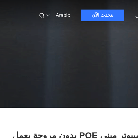
نتحدث الآن
ل
Arabic
جهاز كمبيوتر ميني POE بدون مروحة يعمل