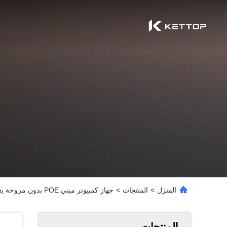
المنزل
>
المنتجات
>
جهاز كمبيوتر ميني POE بدون مروحة يعمل بالطاقة Intel J3455 4 Gigabit LAN POE Router الصناعي
المنتجات