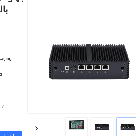
aging:
:
y:
احصل ع