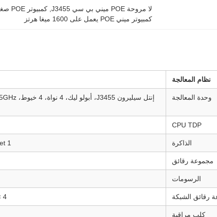
لا مروحة POE ميني بي سي J3455
, 
كمبيوتر POE صغير 4 جيجابايت
كمبيوتر ميني POE يعمل على 1600 ميغا هرتز
نظام المعالجة
وحدة المعالجة
CPU TDP
الذاكرة
1 x DDR3L SO-DIMM Socket ((إلى 8G ، 1600MHz)
مجموعة رقائق
الرسومات
 رقائق الشبكة
4 × إنتل I211-AT/I210-AT Gigabit LAN ((دعم POE)
كلب مراقبة