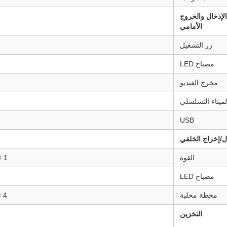
الإدخال والخروج
الأمامي
زر التشغيل
مصباح LED
مخرج الفيديو
لميناء التسلسلي
USB
ل/إخراج الخلفي
القوة
1 × 12 فولت جاك DC، 1 × 48 فولت جاك DC لPOE
مصباح LED
محطة محلية
4 × إنتل I211-AT/I210-AT Gigabit LAN ((دعم POE)
التخزين