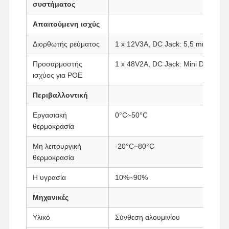
συστήματος
Απαιτούμενη ισχύς
Ποιοτικός
Επαφή
Συνομιλία
Διορθωτής ρεύματος
1 x 12V3A, DC Jack: 5,5 mm/2,5 
Έλεγχος
Τώρα
Προσαρμοστής
1 x 48V2A, DC Jack: Mini DIN (επιλ
Φάιργουολ Μίνι PC
ισχύος για POE
Περιβαλλοντική
Βιομηχανικό μίνι PC
Εργασιακή
0°C~50°C
Υπολογιστής Rack 1U
θερμοκρασία
POE Mini PC
Μη λειτουργική
-20°C~80°C
θερμοκρασία
Μίνι υπολογιστής NAS
Η υγρασία
10%~90%
Celeron Μίνι PC
Μηχανικές
Core Mini PC
Υλικό
Σύνθεση αλουμινίου
Μίνι PC Γραφείου