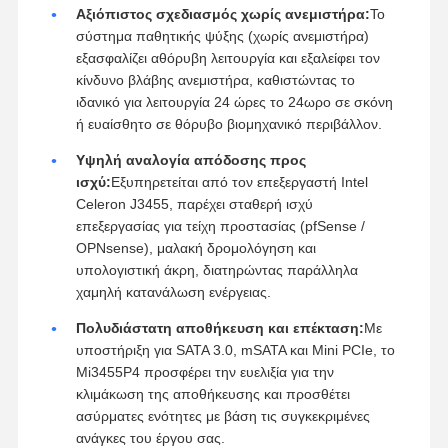
Αξιόπιστος σχεδιασμός χωρίς ανεμιστήρα:
Το
σύστημα παθητικής ψύξης (χωρίς ανεμιστήρα)
εξασφαλίζει αθόρυβη λειτουργία και εξαλείφει τον
κίνδυνο βλάβης ανεμιστήρα, καθιστώντας το
ιδανικό για λειτουργία 24 ώρες το 24ωρο σε σκόνη
ή ευαίσθητο σε θόρυβο βιομηχανικό περιβάλλον.
Υψηλή αναλογία απόδοσης προς
ισχύ:
Εξυπηρετείται από τον επεξεργαστή Intel
Celeron J3455, παρέχει σταθερή ισχύ
επεξεργασίας για τείχη προστασίας (pfSense /
OPNsense), μαλακή δρομολόγηση και
υπολογιστική άκρη, διατηρώντας παράλληλα
χαμηλή κατανάλωση ενέργειας.
Πολυδιάστατη αποθήκευση και επέκταση:
Με
υποστήριξη για SATA 3.0, mSATA και Mini PCIe, το
Mi3455P4 προσφέρει την ευελιξία για την
κλιμάκωση της αποθήκευσης και προσθέτει
ασύρματες ενότητες με βάση τις συγκεκριμένες
ανάγκες του έργου σας.