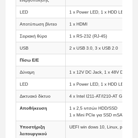
LED
1 x Power LED, 1 x HDD LED
Αποτύπωση βίντεο
1 x HDMI
Σειριακή θύρα
1 x RS-232 (RJ-45)
USB
2 x USB 3.0, 3 x USB 2.0
Πίσω Ε/Ε
Δύναμη
1 x 12V DC Jack, 1 x 48V DC Jack
LED
1 x Power LED, 1 x HDD LED
Δικτυακό δίκτυο
4 x Intel I211-AT/I210-AT Gigabit
Αποθήκευση
1 x 2,5 ιντσών HDD/SSD
1 x Mini PCIe για SSD mSATA
Αρχική
Προϊόντα
Σχετικά Με
Γύρος
Σελίδα
Εμάς
Εργοστασίων
Υποστήριξη
UEFI win dows 10, Linux, pfsense.
λειτουργικού