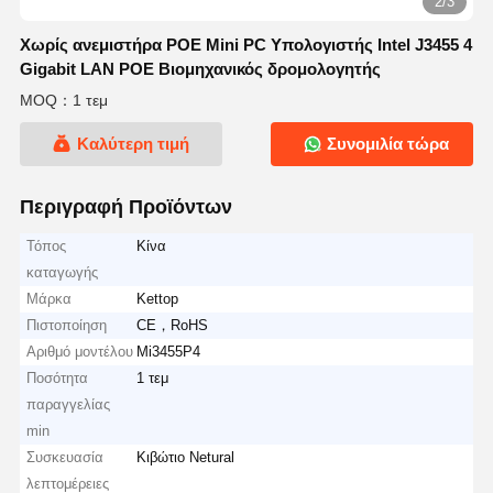
2/3
Χωρίς ανεμιστήρα POE Mini PC Υπολογιστής Intel J3455 4
Gigabit LAN POE Βιομηχανικός δρομολογητής
MOQ：1 τεμ
Καλύτερη τιμή
Συνομιλία τώρα
Περιγραφή Προϊόντων
Τόπος
Κίνα
καταγωγής
Μάρκα
Kettop
Πιστοποίηση
CE，RoHS
Αριθμό μοντέλου
Mi3455P4
Ποσότητα
1 τεμ
παραγγελίας
min
Συσκευασία
Κιβώτιο Netural
λεπτομέρειες