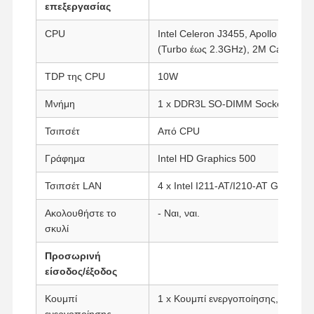
επεξεργασίας
CPU
Intel Celeron J3455, Apollo Lake, 
(Turbo έως 2.3GHz), 2M Cache, In
TDP της CPU
10W
Μνήμη
1 x DDR3L SO-DIMM Socket ((Μέχ
Τσιπσέτ
Από CPU
Γράφημα
Intel HD Graphics 500
Τσιπσέτ LAN
4 x Intel I211-AT/I210-AT Gigabit
Ακολουθήστε το
- Ναι, ναι.
σκυλί
Προσωρινή
είσοδος/έξοδος
Κουμπί
1 x Κουμπί ενεργοποίησης, 1 x Κ
ενεργοποίησης