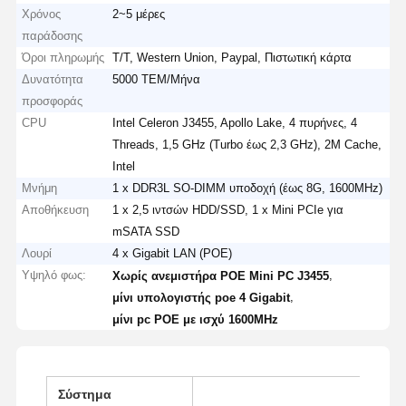
Χρόνος
2~5 μέρες
παράδοσης
Όροι πληρωμής
T/T, Western Union, Paypal, Πιστωτική κάρτα
Δυνατότητα
5000 ΤΕΜ/Μήνα
προσφοράς
CPU
Intel Celeron J3455, Apollo Lake, 4 πυρήνες, 4
Threads, 1,5 GHz (Turbo έως 2,3 GHz), 2M Cache,
Intel
Μνήμη
1 x DDR3L SO-DIMM υποδοχή (έως 8G, 1600MHz)
Αποθήκευση
1 x 2,5 ιντσών HDD/SSD, 1 x Mini PCIe για
mSATA SSD
Λουρί
4 x Gigabit LAN (POE)
Υψηλό φως:
,
Χωρίς ανεμιστήρα POE Mini PC J3455
,
μίνι υπολογιστής poe 4 Gigabit
μίνι pc POE με ισχύ 1600MHz
Σύστημα