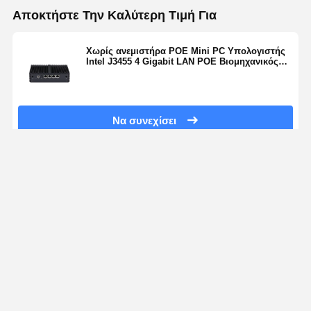
Αποκτήστε Την Καλύτερη Τιμή Για
Χωρίς ανεμιστήρα POE Mini PC Υπολογιστής
Intel J3455 4 Gigabit LAN POE Βιομηχανικός
δρομολογητής
Να συνεχίσει
Αρχική
Περίπου
επαφή
Desktop
Σελίδα
εμείς
Site
Sitemap
Πολιτική μυστικότητας
Ποιότητα
Φάιργουολ Μίνι PC
Κινεζικό εργοστάσιο.Copyright © 2026
Shenzhen Kettop Technolgy Limited. All Rights Reserved.
12:24 PM