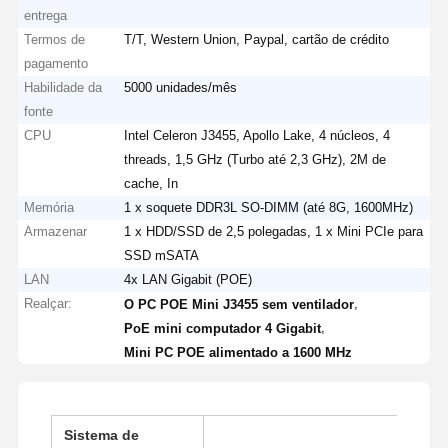
entrega
Termos de
T/T, Western Union, Paypal, cartão de crédito
pagamento
Habilidade da
5000 unidades/mês
fonte
CPU
Intel Celeron J3455, Apollo Lake, 4 núcleos, 4
threads, 1,5 GHz (Turbo até 2,3 GHz), 2M de
cache, In
Memória
1 x soquete DDR3L SO-DIMM (até 8G, 1600MHz)
Armazenar
1 x HDD/SSD de 2,5 polegadas, 1 x Mini PCIe para
SSD mSATA
LAN
4x LAN Gigabit (POE)
Realçar:
,
O PC POE Mini J3455 sem ventilador
,
PoE mini computador 4 Gigabit
Mini PC POE alimentado a 1600 MHz
Sistema de