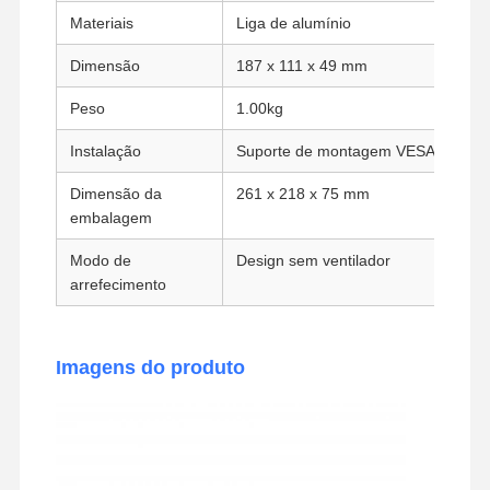
Materiais
Liga de alumínio
Placa-mãe industrial
Dimensão
187 x 111 x 49 mm
Firewall da placa-mãe
Peso
1.00kg
Instalação
Suporte de montagem VESA
Dimensão da
261 x 218 x 75 mm
embalagem
Modo de
Design sem ventilador
arrefecimento
Imagens do produto