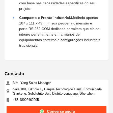
potência de processamento estável para firewalls
(pfSense / OPNsense), roteamento suave e
computação de borda, mantendo um baixo
consumo de energia.
Armazenamento e expansão versáteis:
Com
suporte para SATA 3.0, mSATA e Mini PCIe, o
Mi3455P4 oferece a flexibilidade para dimensionar
o armazenamento e adicionar módulos sem fio
com base nas necessidades específicas do seu
projeto.
Compacto e Pronto Industrial:
Medindo apenas
187 x 111 x 49 mm, sua pequena dimensão e
porta RS-232 COM dedicada permitem que ele se
integre perfeitamente em armários de
equipamentos estreitos e configurações industriais
tradicionais.