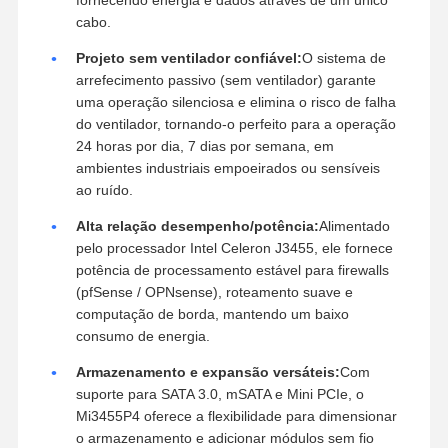
Vantagens do produto
Conectividade robusta com suporte
POE:
Equipado com portas LAN de 4 x Gigabit que
suportam Power over Ethernet (POE),Este
dispositivo simplifica a sua arquitetura de rede,
fornecendo energia e dados através de um único
cabo.
Projeto sem ventilador confiável:
O sistema de
arrefecimento passivo (sem ventilador) garante
uma operação silenciosa e elimina o risco de falha
do ventilador, tornando-o perfeito para a operação
24 horas por dia, 7 dias por semana, em
ambientes industriais empoeirados ou sensíveis
ao ruído.
Alta relação desempenho/potência:
Alimentado
pelo processador Intel Celeron J3455, ele fornece