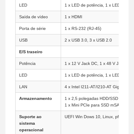
LED
1 x LED de potência, 1 x LED HDD
Saída de vídeo
1 x HDMI
Porta de série
1 x RS-232 (RJ-45)
USB
2 x USB 3.0, 3 x USB 2.0
E/S traseiro
Potência
1 x 12 V Jack DC, 1 x 48 V Jack DC
LED
1 x LED de potência, 1 x LED HDD
LAN
4 x Intel I211-AT/I210-AT Gigabit L
Armazenamento
1 x 2,5 polegadas HDD/SSD
1 x Mini PCIe para SSD mSATA
Casa
Produtos
Quem
Fábrica
Suporte ao
UEFI Win Dows 10, Linux, pfsense. e
Somos
sistema
operacional