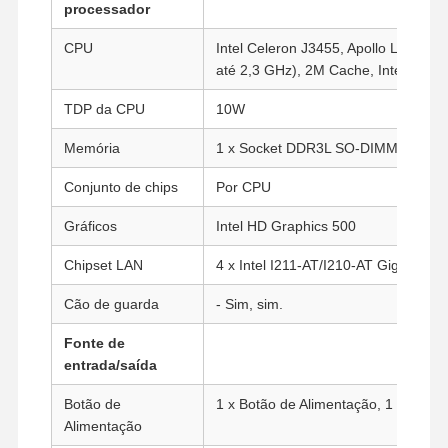
processador
CPU
Intel Celeron J3455, Apollo Lake, 4 
até 2,3 GHz), 2M Cache, Intel HD G
TDP da CPU
10W
Memória
1 x Socket DDR3L SO-DIMM ((até 
Conjunto de chips
Por CPU
Gráficos
Intel HD Graphics 500
Chipset LAN
4 x Intel I211-AT/I210-AT Gigabit L
Cão de guarda
- Sim, sim.
Fonte de
entrada/saída
Botão de
1 x Botão de Alimentação, 1 x Botão 
Alimentação