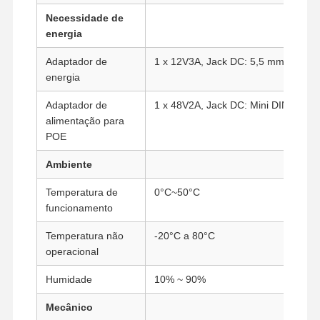
Necessidade de
energia
Controle De
Fale
Converse
Adaptador de
1 x 12V3A, Jack DC: 5,5 mm/2,5 m
Qualidade
Conosco
Agora
energia
Firewall Mini PC
Adaptador de
1 x 48V2A, Jack DC: Mini DIN (opcio
alimentação para
Mini PC industrial
POE
PC de Montagem em Rack 1U
Ambiente
Temperatura de
0°C~50°C
Mini PC POE
funcionamento
NAS Mini PC
Temperatura não
-20°C a 80°C
operacional
Celeron Mini PC
Humidade
10% ~ 90%
Core Mini PC
Mecânico
Mini PC para Escritório