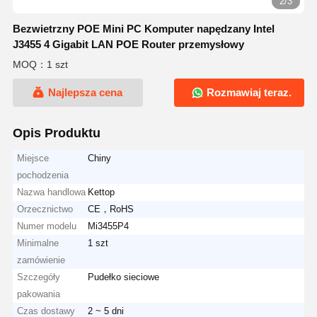
2/3
Bezwietrzny POE Mini PC Komputer napędzany Intel
J3455 4 Gigabit LAN POE Router przemysłowy
MOQ：1 szt
Najlepsza cena
Rozmawiaj teraz.
Opis Produktu
Miejsce
Chiny
pochodzenia
Nazwa handlowa
Kettop
Orzecznictwo
CE，RoHS
Numer modelu
Mi3455P4
Minimalne
1 szt
zamówienie
Szczegóły
Pudełko sieciowe
pakowania
Czas dostawy
2 ~ 5 dni