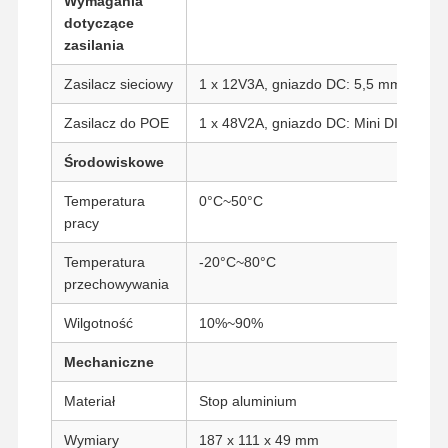
Wymagania
dotyczące
zasilania
Kontrola
Skontaktuj
Rozmawiaj
Zasilacz sieciowy
1 x 12V3A, gniazdo DC: 5,5 mm/2,5 m
Jakości
Się Z Nami
Teraz.
Zasilacz do POE
1 x 48V2A, gniazdo DC: Mini DIN (opcj
Firewall Mini PC
Środowiskowe
Minikomputer przemysłowy
Temperatura
0°C~50°C
pracy
1U Rackmount PC
Temperatura
-20°C~80°C
Minikomputer POE
przechowywania
NAS Mini PC
Wilgotność
10%~90%
Celeron Mini PC
Mechaniczne
Core Mini PC
Materiał
Stop aluminium
Minikomputer biurowy
Wymiary
187 x 111 x 49 mm