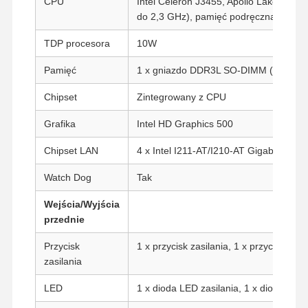
CPU
Intel Celeron J3455, Apollo Lake, 4 rdz
do 2,3 GHz), pamięć podręczna 2M, In
TDP procesora
10W
Pamięć
1 x gniazdo DDR3L SO-DIMM (do 8G, 
Chipset
Zintegrowany z CPU
Grafika
Intel HD Graphics 500
Chipset LAN
4 x Intel I211-AT/I210-AT Gigabit LAN 
Watch Dog
Tak
Wejścia/Wyjścia
przednie
Przycisk
1 x przycisk zasilania, 1 x przycisk res
zasilania
LED
1 x dioda LED zasilania, 1 x dioda LE