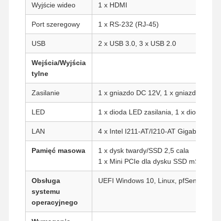
Wyjście wideo
1 x HDMI
Port szeregowy
1 x RS-232 (RJ-45)
USB
2 x USB 3.0, 3 x USB 2.0
Wejścia/Wyjścia
tylne
Zasilanie
1 x gniazdo DC 12V, 1 x gniazdo DC 4
LED
1 x dioda LED zasilania, 1 x dioda LE
LAN
4 x Intel I211-AT/I210-AT Gigabit LAN 
Pamięć masowa
1 x dysk twardy/SSD 2,5 cala
1 x Mini PCIe dla dysku SSD mSATA
Obsługa
UEFI Windows 10, Linux, pfSense itp.
systemu
Dom
Produkty
O Nas
Wycieczka
Po Fabryce
operacyjnego