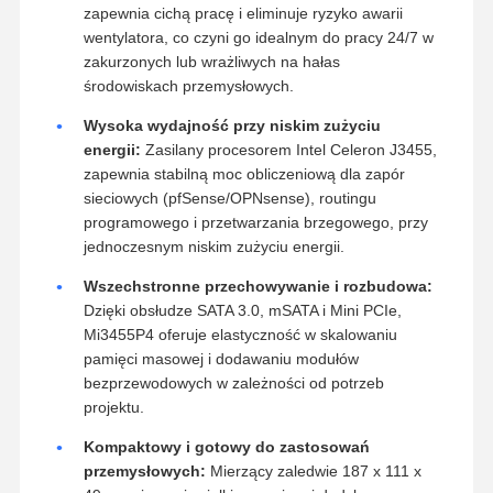
Solidna łączność z obsługą POE:
Wyposażone
w 4 porty Gigabit LAN obsługujące Power over
Ethernet (POE), urządzenie upraszcza
architekturę sieci, dostarczając zasilanie i dane
jednym kablem – idealne rozwiązanie dla kamer IP
i punktów dostępowych Wi-Fi.
Niezawodna konstrukcja bez wentylatora:
Pasywny system chłodzenia (bez wentylatora)
zapewnia cichą pracę i eliminuje ryzyko awarii
wentylatora, co czyni go idealnym do pracy 24/7 w
zakurzonych lub wrażliwych na hałas
środowiskach przemysłowych.
Wysoka wydajność przy niskim zużyciu
energii:
Zasilany procesorem Intel Celeron J3455,
zapewnia stabilną moc obliczeniową dla zapór
sieciowych (pfSense/OPNsense), routingu
programowego i przetwarzania brzegowego, przy
jednoczesnym niskim zużyciu energii.
Wszechstronne przechowywanie i rozbudowa: