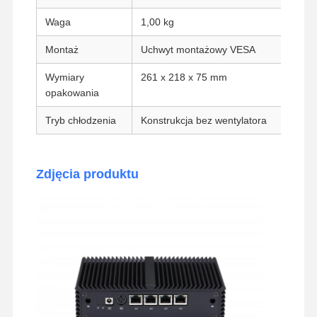
Waga
1,00 kg
Przemysłowa płyta główna
Montaż
Uchwyt montażowy VESA
Płyta główna zaporu
Wymiary
261 x 218 x 75 mm
opakowania
Tryb chłodzenia
Konstrukcja bez wentylatora
Zdjęcia produktu