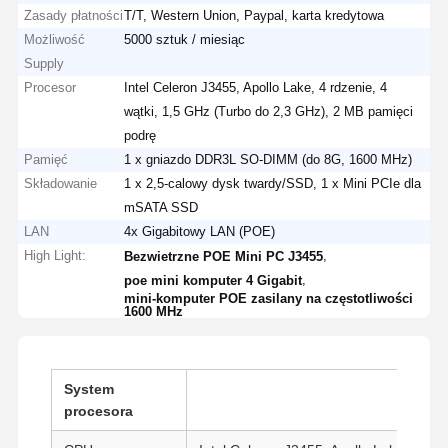
Zasady płatności
T/T, Western Union, Paypal, karta kredytowa
Możliwość
5000 sztuk / miesiąc
Supply
Procesor
Intel Celeron J3455, Apollo Lake, 4 rdzenie, 4
wątki, 1,5 GHz (Turbo do 2,3 GHz), 2 MB pamięci
podrę
Pamięć
1 x gniazdo DDR3L SO-DIMM (do 8G, 1600 MHz)
Składowanie
1 x 2,5-calowy dysk twardy/SSD, 1 x Mini PCIe dla
mSATA SSD
LAN
4x Gigabitowy LAN (POE)
High Light:
,
Bezwietrzne POE Mini PC J3455
,
poe mini komputer 4 Gigabit
mini-komputer POE zasilany na częstotliwości
1600 MHz
System
procesora