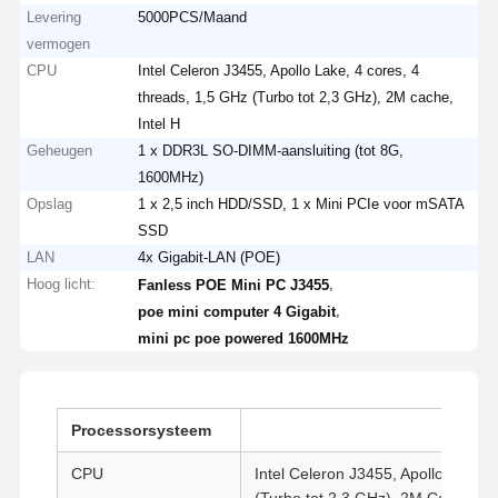
Levering
5000PCS/Maand
vermogen
CPU
Intel Celeron J3455, Apollo Lake, 4 cores, 4
threads, 1,5 GHz (Turbo tot 2,3 GHz), 2M cache,
Intel H
Geheugen
1 x DDR3L SO-DIMM-aansluiting (tot 8G,
1600MHz)
Opslag
1 x 2,5 inch HDD/SSD, 1 x Mini PCIe voor mSATA
SSD
LAN
4x Gigabit-LAN ​​(POE)
Hoog licht:
,
Fanless POE Mini PC J3455
,
poe mini computer 4 Gigabit
mini pc poe powered 1600MHz
Processorsysteem
CPU
Intel Celeron J3455, Apollo Lake, 
(Turbo tot 2,3 GHz), 2M Cache, In