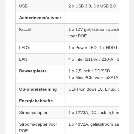
USB
2 x USB 3.0, 3 x USB 2.0
Achterinvoer/uitvoer
Kracht
1 x 12V gelijkstroom aansluiting, 1
voor POE
LED's
1 x Power LED, 1 x HDD LED
LAN
4 x Intel I211-AT/I210-AT Gigabit
Bewaarplaats
1 x 2,5 inch HDD/SSD
1 x Mini PCIe voor mSATA SSD
OS-ondersteuning
UEFI win dows 10, Linux, pfsense.
Energiebehoefte
Stroomadapter
1 x 12V3A, DC Jack: 5,5 mm/2,5
Thuis
Producten
Over Ons
Fabrieksreis
Stroomadapter voor
1 x 48V2A, gelijkstroom aansluiting
POE