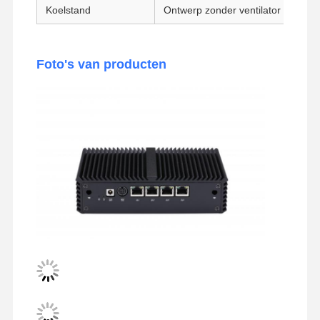
Koelstand
Ontwerp zonder ventilator
Industrieel moederbord
Firewall-moederbord
Foto's van producten