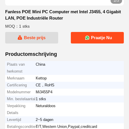
2/3
Fanless POE Mini PC Computer met Intel J3455, 4 Gigabit
LAN, POE Industriële Router
MOQ：1 stks
Beste prijs
Praatje Nu
Productomschrijving
Plaats van
China
herkomst
Merknaam
Kettop
Certificering
CE，RoHS
Modelnummer
Mi3455P4
Min. bestelaantal
1 stks
Verpakking
Neturaldoos
Details
Levertijd
2~5 dagen
Betalingscondities
T/T,Western Union,Paypal,creditcard