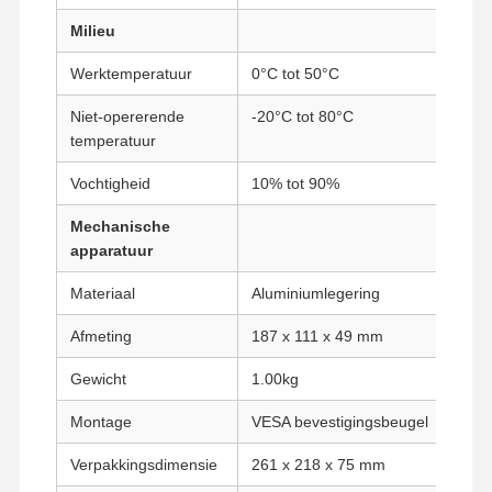
Milieu
Kwaliteitscont
Contacteer
Praatje Nu
Werktemperatuur
0°C tot 50°C
Role
Ons
Niet-opererende
-20°C tot 80°C
temperatuur
Firewall Mini PC
Vochtigheid
10% tot 90%
Industriële Minipc
Mechanische
1U Rackmount PC
apparatuur
POE-mini-pc
Materiaal
Aluminiumlegering
NAS Mini PC
Afmeting
187 x 111 x 49 mm
Celeron Mini PC
Gewicht
1.00kg
Core Mini PC
Montage
VESA bevestigingsbeugel
Office Mini PC
Verpakkingsdimensie
261 x 218 x 75 mm