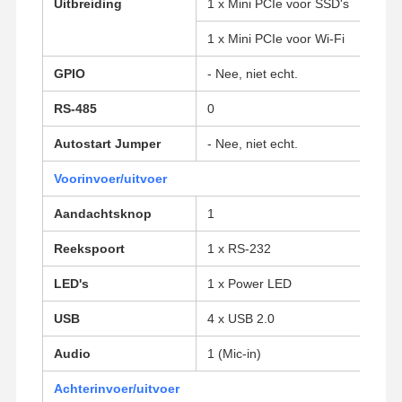
Uitbreiding
1 x Mini PCIe voor SSD's
1 x Mini PCIe voor Wi-Fi
GPIO
- Nee, niet echt.
RS-485
0
Autostart Jumper
- Nee, niet echt.
Voorinvoer/uitvoer
Aandachtsknop
1
Reekspoort
1 x RS-232
LED's
1 x Power LED
USB
4 x USB 2.0
Thuis
Producten
Over Ons
Fabrieksreis
Audio
1 (Mic-in)
Achterinvoer/uitvoer