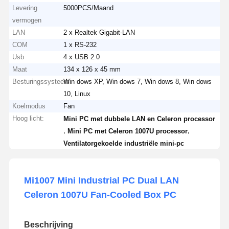
Levering
5000PCS/Maand
vermogen
LAN
2 x Realtek Gigabit-LAN
COM
1 x RS-232
Usb
4 x USB 2.0
Maat
134 x 126 x 45 mm
Besturingssysteem
Win dows XP, Win dows 7, Win dows 8, Win dows
10, Linux
Koelmodus
Fan
Hoog licht:
Mini PC met dubbele LAN en Celeron processor
,
,
Mini PC met Celeron 1007U processor
Ventilatorgekoelde industriële mini-pc
Mi1007 Mini Industrial PC Dual LAN
Celeron 1007U Fan-Cooled Box PC
Beschrijving