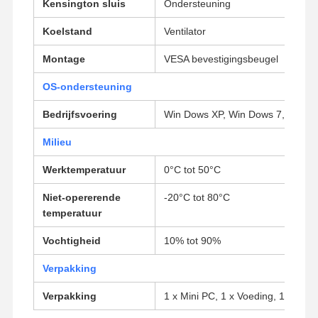
Kensington sluis
Ondersteuning
Industrieel moederbord
Koelstand
Ventilator
Firewall-moederbord
Montage
VESA bevestigingsbeugel
OS-ondersteuning
Bedrijfsvoering
Win Dows XP, Win Dows 7, Win Do
Milieu
Werktemperatuur
0°C tot 50°C
Niet-opererende
-20°C tot 80°C
temperatuur
Vochtigheid
10% tot 90%
Verpakking
Verpakking
1 x Mini PC, 1 x Voeding, 1 x Voe