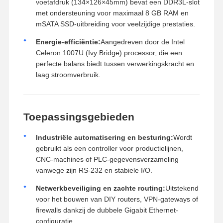
voetafdruk (
134
×
126
×
45
mm
) bevat een DDR3L-slot
met ondersteuning voor maximaal 8 GB RAM en
mSATA SSD-uitbreiding voor veelzijdige prestaties.
Energie-efficiëntie:
Aangedreven door de Intel
Celeron 1007U (Ivy Bridge) processor, die een
perfecte balans biedt tussen verwerkingskracht en
laag stroomverbruik.
Toepassingsgebieden
Industriële automatisering en besturing:
Wordt
gebruikt als een controller voor productielijnen,
CNC-machines of PLC-gegevensverzameling
vanwege zijn RS-232 en stabiele I/O.
Netwerkbeveiliging en zachte routing:
Uitstekend
voor het bouwen van DIY routers, VPN-gateways of
firewalls dankzij de dubbele Gigabit Ethernet-
configuratie.