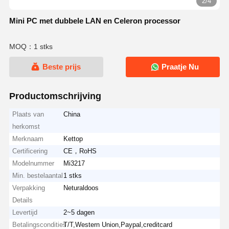
2/4
Mini PC met dubbele LAN en Celeron processor
MOQ：1 stks
Beste prijs
Praatje Nu
Productomschrijving
Plaats van
China
herkomst
Merknaam
Kettop
Certificering
CE，RoHS
Modelnummer
Mi3217
Min. bestelaantal
1 stks
Verpakking
Neturaldoos
Details
Levertijd
2~5 dagen
Betalingscondities
T/T,Western Union,Paypal,creditcard