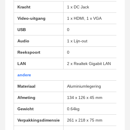
Kracht
1 x DC Jack
Kwaliteitscont
Contacteer
Praatje Nu
Video-uitgang
1 x HDMI, 1 x VGA
Role
Ons
USB
0
Firewall Mini PC
Audio
1 x Lijn-out
Industriële Minipc
Reekspoort
0
1U Rackmount PC
LAN
2 x Realtek Gigabit LAN
POE-mini-pc
andere
NAS Mini PC
Materiaal
Aluminiumlegering
Afmeting
134 x 126 x 45 mm
Celeron Mini PC
Gewicht
0.64kg
Core Mini PC
Verpakkingsdimensie
261 x 218 x 75 mm
Office Mini PC