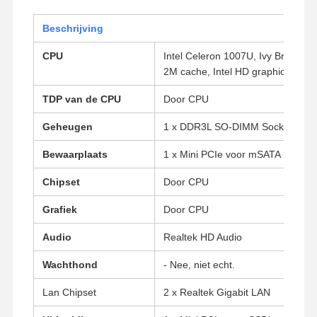
Beschrijving
CPU
Intel Celeron 1007U, Ivy Bridge, 2
2M cache, Intel HD graphics.
TDP van de CPU
Door CPU
Geheugen
1 x DDR3L SO-DIMM Socket ((tot
Bewaarplaats
1 x Mini PCIe voor mSATA SSD, 1
Chipset
Door CPU
Grafiek
Door CPU
Audio
Realtek HD Audio
Wachthond
- Nee, niet echt.
Lan Chipset
2 x Realtek Gigabit LAN