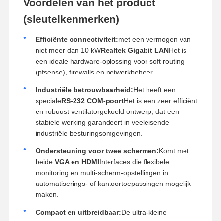
Voordelen van het product
(sleutelkenmerken)
Efficiënte connectiviteit:
met een vermogen van
niet meer dan 10 kW
Realtek Gigabit LAN
Het is
een ideale hardware-oplossing voor soft routing
(pfsense), firewalls en netwerkbeheer.
Industriële betrouwbaarheid:
Het heeft een
speciale
RS-232 COM-poort
Het is een zeer efficiënt
en robuust ventilatorgekoeld ontwerp, dat een
stabiele werking garandeert in veeleisende
industriële besturingsomgevingen.
Ondersteuning voor twee schermen:
Komt met
beide.
VGA en HDMI
Interfaces die flexibele
monitoring en multi-scherm-opstellingen in
automatiserings- of kantoortoepassingen mogelijk
maken.
Compact en uitbreidbaar:
De ultra-kleine