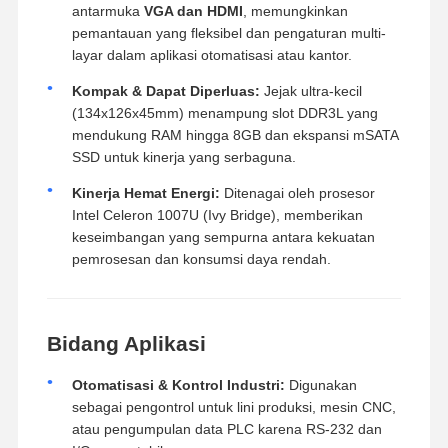
antarmuka
VGA dan HDMI
, memungkinkan
pemantauan yang fleksibel dan pengaturan multi-
layar dalam aplikasi otomatisasi atau kantor.
Kompak & Dapat Diperluas:
Jejak ultra-kecil
(
134
x
126
x
45
mm
) menampung slot DDR3L yang
mendukung RAM hingga 8GB dan ekspansi mSATA
SSD untuk kinerja yang serbaguna.
Kinerja Hemat Energi:
Ditenagai oleh prosesor
Intel Celeron 1007U (Ivy Bridge), memberikan
keseimbangan yang sempurna antara kekuatan
pemrosesan dan konsumsi daya rendah.
Bidang Aplikasi
Otomatisasi & Kontrol Industri:
Digunakan
sebagai pengontrol untuk lini produksi, mesin CNC,
atau pengumpulan data PLC karena RS-232 dan