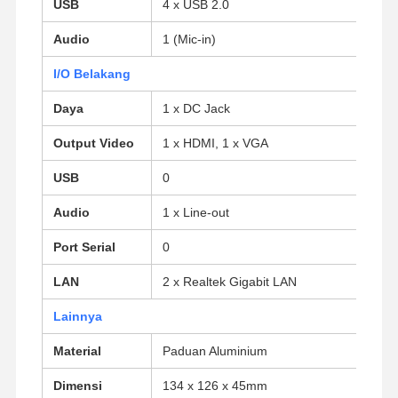
USB
4 x USB 2.0
Audio
1 (Mic-in)
Kontrol
Hubungi
Bicara
I/O Belakang
Kualitas
Kami
Sekarang
Daya
1 x DC Jack
Firewall Mini PC
Output Video
1 x HDMI, 1 x VGA
PC Mini Industri
USB
0
1U Rackmount PC
Audio
1 x Line-out
PC Mini POE
Port Serial
0
NAS Mini PC
LAN
2 x Realtek Gigabit LAN
Celeron Mini PC
Lainnya
Material
Paduan Aluminium
Core Mini PC
Dimensi
134 x 126 x 45mm
PC Mini Kantor