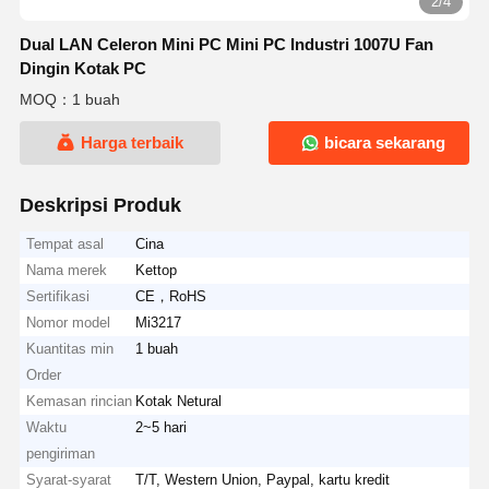
2/4
Dual LAN Celeron Mini PC Mini PC Industri 1007U Fan
Dingin Kotak PC
MOQ：1 buah
Harga terbaik
bicara sekarang
Deskripsi Produk
Tempat asal
Cina
Nama merek
Kettop
Sertifikasi
CE，RoHS
Nomor model
Mi3217
Kuantitas min
1 buah
Order
Kemasan rincian
Kotak Netural
Waktu
2~5 hari
pengiriman
Syarat-syarat
T/T, Western Union, Paypal, kartu kredit