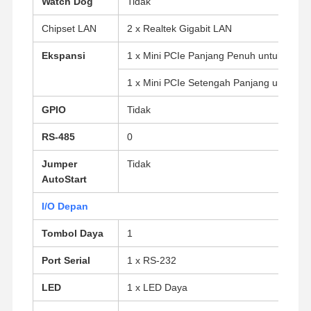
Watch Dog
Tidak
Chipset LAN
2 x Realtek Gigabit LAN
Ekspansi
1 x Mini PCIe Panjang Penuh untuk SSD
1 x Mini PCIe Setengah Panjang untuk Wi
GPIO
Tidak
RS-485
0
Jumper
Tidak
AutoStart
I/O Depan
Tombol Daya
1
Port Serial
1 x RS-232
Rumah
Produk
Tentang Kita
Wisata
Pabrik
LED
1 x LED Daya