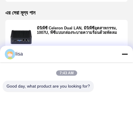
এর সেরা মূল্য পান
มินิพีซี Celeron Dual LAN, มินิพีซีอุตสาหกรรม,
1007U, พีซีแบบกล่องระบายความร้อนด้วยพัดลม
lisa
চালিয়ে
7:43 AM
แนะนำผลิตภัณฑ์
Good day, what product are you looking for?
Micro Celeron
NUC Celeron
แฟนเลส
มินิพีซี Intel
มินิคอมพิวเตอร์
Celeron มินิ
J1900 มินิพีซีไร้
อินเทล J5005
PC Intel J4125