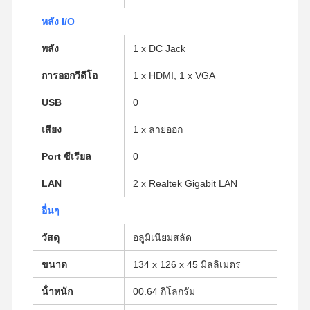
หลัง I/O
ควบคุม
ติดต่อเรา
พูดคุยกันตอน
พลัง
1 x DC Jack
คุณภาพ
นี้
การออกวีดีโอ
1 x HDMI, 1 x VGA
Firewall มินิพีซี
USB
0
เสียง
1 x ลายออก
มินิพีซีอุตสาหกรรม
Port ซีเรียล
0
คอมพิวเตอร์ตั้งแร็ค 1U
LAN
2 x Realtek Gigabit LAN
มินิพีซี POE
อื่นๆ
NAS มินิพีซี
วัสดุ
อลูมิเนียมสลัด
Celeron มินิ PC
ขนาด
134 x 126 x 45 มิลลิเมตร
คอร์มมินิพีซี
น้ําหนัก
00.64 กิโลกรัม
ออฟฟิศมินิพีซี