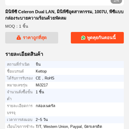
2/4
มินิพีซี Celeron Dual LAN, มินิพีซีอุตสาหกรรม, 1007U, พีซีแบบ
กล่องระบายความร้อนด้วยพัดลม
MOQ：1 ชิ้น
ราคาถูกที่สุด
พูดคุยกันตอนนี้
รายละเอียดสินค้า
สถานที่กำเนิด
จีน
ชื่อแบรนด์
Kettop
ได้รับการรับรอง
CE，RoHS
หมายเลขรุ่น
Mi3217
จำนวนสั่งซื้อขั้น
1 ชิ้น
ต่ำ
รายละเอียดการ
กล่องเนตรัล
บรรจุ
เวลาการส่งมอบ
2~5 วัน
เงื่อนไขการชำระ
T/T, Western Union, Paypal, บัตรเครดิต