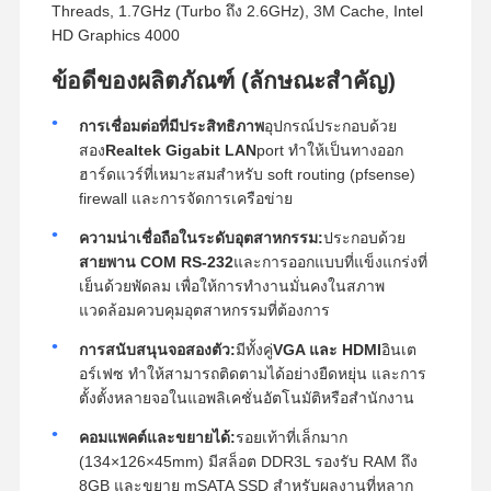
Threads, 1.7GHz (Turbo ถึง 2.6GHz), 3M Cache, Intel
HD Graphics 4000
ข้อดีของผลิตภัณฑ์ (ลักษณะสําคัญ)
การเชื่อมต่อที่มีประสิทธิภาพ
อุปกรณ์ประกอบด้วย
สอง
Realtek Gigabit LAN
port ทําให้เป็นทางออก
ฮาร์ดแวร์ที่เหมาะสมสําหรับ soft routing (pfsense)
firewall และการจัดการเครือข่าย
ความน่าเชื่อถือในระดับอุตสาหกรรม:
ประกอบด้วย
สายพาน COM RS-232
และการออกแบบที่แข็งแกร่งที่
เย็นด้วยพัดลม เพื่อให้การทํางานมั่นคงในสภาพ
แวดล้อมควบคุมอุตสาหกรรมที่ต้องการ
การสนับสนุนจอสองตัว:
มีทั้งคู่
VGA และ HDMI
อินเต
อร์เฟซ ทําให้สามารถติดตามได้อย่างยืดหยุ่น และการ
ตั้งตั้งหลายจอในแอพลิเคชั่นอัตโนมัติหรือสํานักงาน
คอมแพคต์และขยายได้:
รอยเท้าที่เล็กมาก
(
134
×
126
×
45
mm
) มีสล็อต DDR3L รองรับ RAM ถึง
8GB และขยาย mSATA SSD สําหรับผลงานที่หลาก