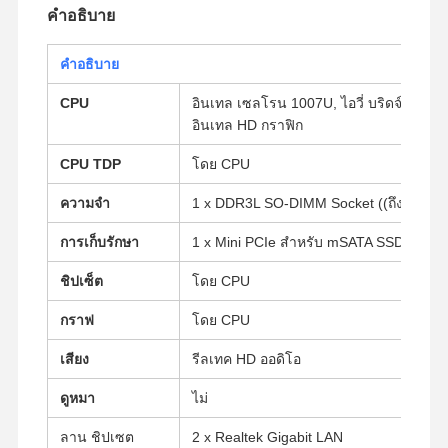
คําอธิบาย
คําอธิบาย
CPU
อินเทล เซลโรน 1007U, ไอวี่ บริดจ์, 2 คอ
อินเทล HD กราฟิก
CPU TDP
โดย CPU
ความจํา
1 x DDR3L SO-DIMM Socket ((ถึง 8G, 
การเก็บรักษา
1 x Mini PCIe สําหรับ mSATA SSD,1 x 2
ชิปเซ็ต
โดย CPU
กราฟ
โดย CPU
เสียง
รีลเทค HD ออดิโอ
ดูหมา
ไม่
ลาน ชิปเซต
2 x Realtek Gigabit LAN