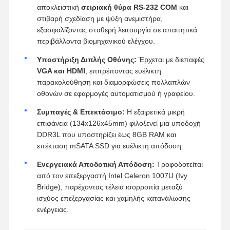
αποκλειστική
σειριακή θύρα RS-232 COM
και
στιβαρή σχεδίαση με ψύξη ανεμιστήρα,
εξασφαλίζοντας σταθερή λειτουργία σε απαιτητικά
περιβάλλοντα βιομηχανικού ελέγχου.
Υποστήριξη Διπλής Οθόνης:
Έρχεται με διεπαφές
VGA και HDMI
, επιτρέποντας ευέλικτη
παρακολούθηση και διαμορφώσεις πολλαπλών
οθονών σε εφαρμογές αυτοματισμού ή γραφείου.
Συμπαγές & Επεκτάσιμο:
Η εξαιρετικά μικρή
επιφάνεια (
134
x
126
x
45
mm
) φιλοξενεί μια υποδοχή
DDR3L που υποστηρίζει έως 8GB RAM και
επέκταση mSATA SSD για ευέλικτη απόδοση.
Ενεργειακά Αποδοτική Απόδοση:
Τροφοδοτείται
από τον επεξεργαστή Intel Celeron 1007U (Ivy
Bridge), παρέχοντας τέλεια ισορροπία μεταξύ
ισχύος επεξεργασίας και χαμηλής κατανάλωσης
ενέργειας.