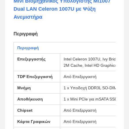
Μίνι Βιομηχανικός Υπολογιστής Mi1007
Dual LAN Celeron 1007U με Ψύξη
Ανεμιστήρα
Περιγραφή
Περιγραφή
Επεξεργαστής
Intel Celeron 1007U, Ivy Bridge, 2
2M Cache, Intel HD Graphics.
TDP Επεξεργαστή
Από Επεξεργαστή
Μνήμη
1 x Υποδοχή DDR3L SO-DIMM (Έω
Αποθήκευση
1 x Mini PCIe για mSATA SSD, 1 x 
Chipset
Από Επεξεργαστή
Κάρτα Γραφικών
Από Επεξεργαστή