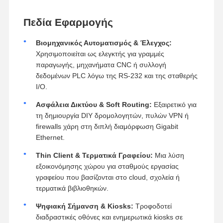
Πεδία Εφαρμογής
Βιομηχανικός Αυτοματισμός & Έλεγχος:
Χρησιμοποιείται ως ελεγκτής για γραμμές
παραγωγής, μηχανήματα CNC ή συλλογή
δεδομένων PLC λόγω της RS-232 και της σταθερής
I/O.
Ασφάλεια Δικτύου & Soft Routing:
Εξαιρετικό για
τη δημιουργία DIY δρομολογητών, πυλών VPN ή
firewalls χάρη στη διπλή διαμόρφωση Gigabit
Ethernet.
Thin Client & Τερματικά Γραφείου:
Μια λύση
εξοικονόμησης χώρου για σταθμούς εργασίας
γραφείου που βασίζονται στο cloud, σχολεία ή
τερματικά βιβλιοθηκών.
Ψηφιακή Σήμανση & Kiosks:
Τροφοδοτεί
διαδραστικές οθόνες και ενημερωτικά kiosks σε