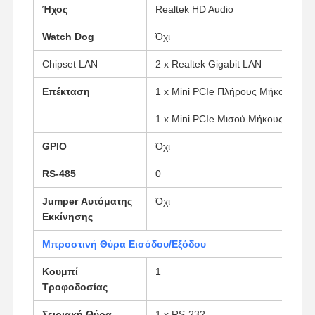
Ήχος
Realtek HD Audio
Watch Dog
Όχι
Chipset LAN
2 x Realtek Gigabit LAN
Επέκταση
1 x Mini PCIe Πλήρους Μήκους για
1 x Mini PCIe Μισού Μήκους για Wi
GPIO
Όχι
RS-485
0
Jumper Αυτόματης
Όχι
Εκκίνησης
Μπροστινή Θύρα Εισόδου/Εξόδου
Κουμπί
1
Αρχική
Προϊόντα
Σχετικά Με
Γύρος
Σελίδα
Εμάς
Εργοστασίων
Τροφοδοσίας
Σειριακή Θύρα
1 x RS-232