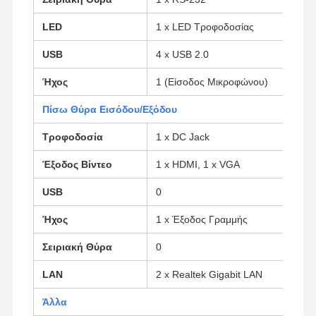
LED
1 x LED Τροφοδοσίας
Ποιοτικός
Επαφή
Συνομιλία
USB
4 x USB 2.0
Έλεγχος
Τώρα
Ήχος
1 (Είσοδος Μικροφώνου)
Φάιργουολ Μίνι PC
Πίσω Θύρα Εισόδου/Εξόδου
Βιομηχανικό μίνι PC
Τροφοδοσία
1 x DC Jack
Υπολογιστής Rack 1U
Έξοδος Βίντεο
1 x HDMI, 1 x VGA
POE Mini PC
USB
0
Ήχος
1 x Έξοδος Γραμμής
Μίνι υπολογιστής NAS
Σειριακή Θύρα
0
Celeron Μίνι PC
LAN
2 x Realtek Gigabit LAN
Core Mini PC
Άλλα
Μίνι PC Γραφείου