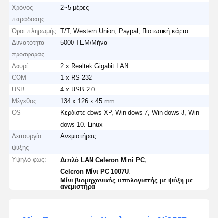
Χρόνος
2~5 μέρες
παράδοσης
Όροι πληρωμής
T/T, Western Union, Paypal, Πιστωτική κάρτα
Δυνατότητα
5000 ΤΕΜ/Μήνα
προσφοράς
Λουρί
2 x Realtek Gigabit LAN
COM
1 x RS-232
USB
4 x USB 2.0
Μέγεθος
134 x 126 x 45 mm
OS
Κερδίστε dows XP, Win dows 7, Win dows 8, Win
dows 10, Linux
Λειτουργία
Ανεμιστήρας
ψύξης
Υψηλό φως:
,
Διπλό LAN Celeron Mini PC
,
Celeron Μίνι PC 1007U
Μίνι βιομηχανικός υπολογιστής με ψύξη με
ανεμιστήρα