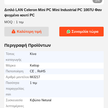
2/4
Διπλό LAN Celeron Mini PC Mini Industrial PC 1007U Φαν
ψυγμένο κουτί PC
MOQ：1 τεμ
Καλύτερη τιμή
Συνομιλία τώρα
Περιγραφή Προϊόντων
Τόπος
Κίνα
καταγωγής
Μάρκα
Kettop
Πιστοποίηση
CE，RoHS
Αριθμό μοντέλου
Mi3217
Ποσότητα
1 τεμ
παραγγελίας
min
Συσκευασία
Κιβώτιο Netural
λεπτομέρειες