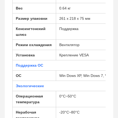
Вес
0.64 кг
Промышленная материнская плата
Размер упаковки
261 х 218 х 75 мм
Материнская плата для межсетевого экрана
Кенсингтонский
Поддержка
шлюз
Режим охлаждения
Вентилятор
Установка
Крепление VESA
Поддержка ОС
ОС
Win Dows XP, Win Dows 7, Win Do
Экологические
Операционная
0°C~50°C
температура
Нерабочая
-20°C~80°C
температура