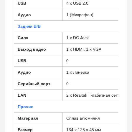
USB
4 х USB 2.0
Аудио
1 (Микрофон)
Контроль
Контактные
Побеседуйте
Задняя В/В
Качества
Данные
Теперь
Сила
1 х DC Jack
Брандмауэр мини ПК
Выход видео
1 x HDMI, 1 x VGA
Промышленный мини ПК
USB
0
1U Rackmount PC
Аудио
1 x Линейка
POE Мини-ПК
Серийный порт
0
NAS Mini PC
LAN
2 x Realtek Гигабитная сеть LAN
Celeron Mini ПК
Прочие
Core Mini PC
Материал
Сплав алюминия
Офисный мини ПК
Размер
134 x 126 x 45 мм