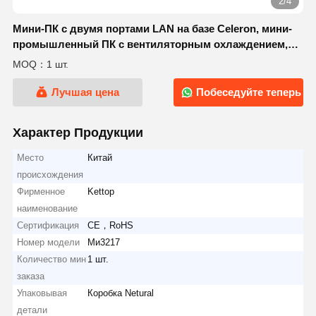
2/4
Мини-ПК с двумя портами LAN на базе Celeron, мини-
промышленный ПК с вентиляторным охлаждением,
модель 1007U
MOQ：1 шт.
Лучшая цена
Побеседуйте теперь
Характер Продукции
Место
Китай
происхождения
Фирменное
Kettop
наименование
Сертификация
CE，RoHS
Номер модели
Ми3217
Количество мин
1 шт.
заказа
Упаковывая
Коробка Netural
детали