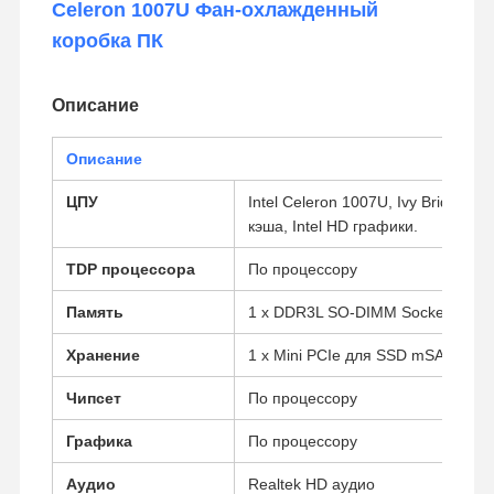
Celeron 1007U Фан-охлажденный
коробка ПК
Описание
Описание
ЦПУ
Intel Celeron 1007U, Ivy Bridge, 2
кэша, Intel HD графики.
TDP процессора
По процессору
Память
1 x DDR3L SO-DIMM Socket ((До 
Хранение
1 x Mini PCIe для SSD mSATA, 1 
Чипсет
По процессору
Графика
По процессору
Аудио
Realtek HD аудио