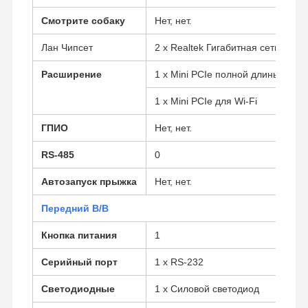
Смотрите собаку
Нет, нет.
Лан Чипсет
2 x Realtek Гигабитная сеть LAN
Расширение
1 x Mini PCIe полной длины для 
1 x Mini PCIe для Wi-Fi
ГПИО
Нет, нет.
RS-485
0
Автозапуск прыжка
Нет, нет.
Передний В/В
Кнопка питания
1
Серийный порт
1 x RS-232
Главная
Продукция
О Компании
Наша
Страница
Фабрика
Светодиодные
1 x Силовой светодиод