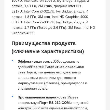
1007U: Intel Celeron 1007U, Ivy Bridge, 2 ядра, 2
потока, 1,5 ГГц, 2M кэша, графика Intel HD.
3217U: Intel Core i3-3217U, Ivy Bridge, 2 ядра, 4
потока, 1,8 ГГц, 3M кэш, Intel HD Graphics 4000.
3317U: Intel Core i5-3317U, Ivy Bridge, 2 ядра, 4
потока, 1,7 ГГц (Turbo до 2.6 ГГц), 3M Кэш, Intel HD
Graphics 4000.
Преимущества продукта
(ключевые характеристики)
Эффективная связь:
Оборудованы с
двойной
Realtek Гигабитная локальная
сеть
Порты, что делает его идеальным
аппаратным решением для мягкого
маршрутизации (pfsense), брандмауэров и
управления сетью.
Промышленная надежность:
Имеет
специальную
Порт RS-232 COM
и надежной
конструкции с охлаждением вентилятором,