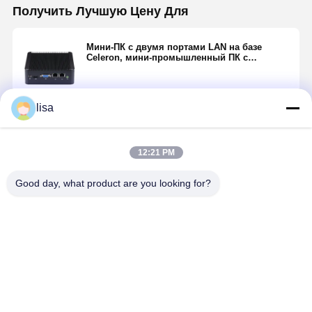
Получить Лучшую Цену Для
Мини-ПК с двумя портами LAN на базе
Celeron, мини-промышленный ПК с
вентиляторным охлаждением, модель 1007U
lisa
Продолжать
12:21 PM
Порекомендованные Продукты
Good day, what product are you looking for?
Мини-ПК
NUC Celeron
Безвентиляторный
Micro Celeron
Mini PC Intel
мини-ПК
Intel J1900
J5005
Celeron Intel
без
Четырехъядерный
J4125 с
вентилятора,
Dual HDMI 4K
четырьмя
Лучшая цена
Лучшая цена
Лучшая цена