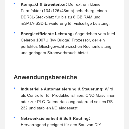
Kompakt & Erweiterbar:
Der extrem kleine
Formfaktor (
134
x
126
x
45
mm
) beherbergt einen
DDR3L-Steckplatz für bis zu 8 GB RAM und
mSATA-SSD-Erweiterung für vielseitige Leistung.
Energieeffiziente Leistung:
Angetrieben vom Intel
Celeron 1007U (Ivy Bridge) Prozessor, der ein
perfektes Gleichgewicht zwischen Rechenleistung
und geringem Stromverbrauch bietet.
Anwendungsbereiche
Industrielle Automatisierung & Steuerung:
Wird
als Controller für Produktionslinien, CNC-Maschinen
oder zur PLC-Datenerfassung aufgrund seines RS-
232 und stabilen I/O eingesetzt.
Netzwerksicherheit & Soft-Routing:
Hervorragend geeignet für den Bau von DIY-