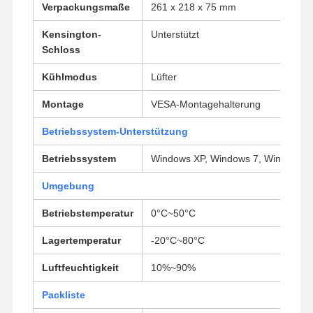
Verpackungsmaße
261 x 218 x 75 mm
Industrielles Motherboard
Kensington-
Unterstützt
Firewall-Motherboard
Schloss
Kühlmodus
Lüfter
Montage
VESA-Montagehalterung
Betriebssystem-Unterstützung
Betriebssystem
Windows XP, Windows 7, Windows 8,
Umgebung
Betriebstemperatur
0°C~50°C
Lagertemperatur
-20°C~80°C
Luftfeuchtigkeit
10%~90%
Packliste