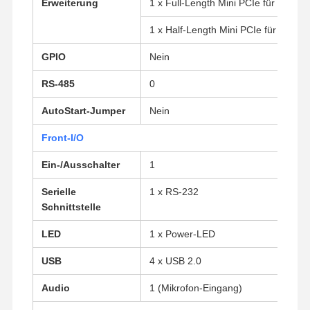
Erweiterung
1 x Full-Length Mini PCIe für SSD
1 x Half-Length Mini PCIe für WLAN
GPIO
Nein
RS-485
0
AutoStart-Jumper
Nein
Front-I/O
Ein-/Ausschalter
1
Serielle
1 x RS-232
Schnittstelle
LED
1 x Power-LED
USB
4 x USB 2.0
Startseite
Produkte
Über Uns
Fabrik Tour
Audio
1 (Mikrofon-Eingang)