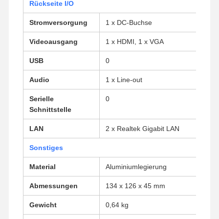
Rückseite I/O
Stromversorgung
1 x DC-Buchse
Qualitätskont
Kontakt
Plaudern Sie
Rolle
Jetzt
Videoausgang
1 x HDMI, 1 x VGA
USB
0
Firewall Mini PC
Audio
1 x Line-out
Industrieller Mini-PC
Serielle
0
1U Rackmount-PC
Schnittstelle
POE-Mini-PC
LAN
2 x Realtek Gigabit LAN
NAS Mini PC
Sonstiges
Celeron Mini PC
Material
Aluminiumlegierung
Abmessungen
134 x 126 x 45 mm
Core Mini PC
Gewicht
0,64 kg
Office Mini-PC