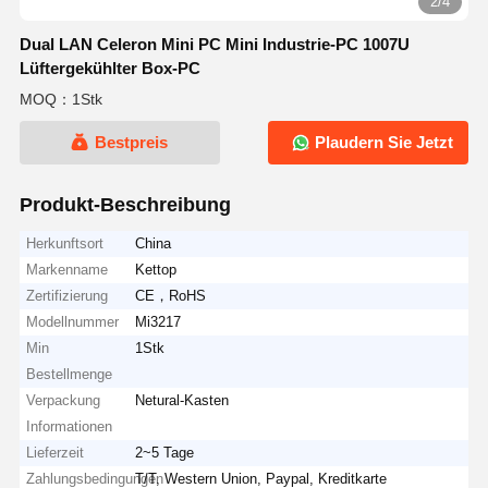
2/4
Dual LAN Celeron Mini PC Mini Industrie-PC 1007U
Lüftergekühlter Box-PC
MOQ：1Stk
Bestpreis
Plaudern Sie Jetzt
Produkt-Beschreibung
Herkunftsort
China
Markenname
Kettop
Zertifizierung
CE，RoHS
Modellnummer
Mi3217
Min
1Stk
Bestellmenge
Verpackung
Netural-Kasten
Informationen
Lieferzeit
2~5 Tage
Zahlungsbedingungen
T/T, Western Union, Paypal, Kreditkarte