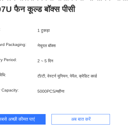
7U फैन कूल्ड बॉक्स पीसी
:
1 टुकड़ा
rd Packaging:
नेचुरल बॉक्स
ry Period:
2 ~ 5 दिन
िधि:
टी/टी, वेस्टर्न यूनियन, पेपैल, क्रेडिट कार्ड
 Capacity:
5000PCS/महीना
बसे अच्छी कीमत पाएं
अब बात करें