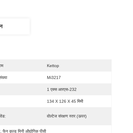
णन
नाम
Kettop
ंख्या
Mi3217
1 एक्स आरएस-232
134 X 126 X 45 मिमी
मोड:
वोल्टेज संरक्षण स्तर (ऊपर)
ू
, 
फैन कूल्ड मिनी औद्योगिक पीसी