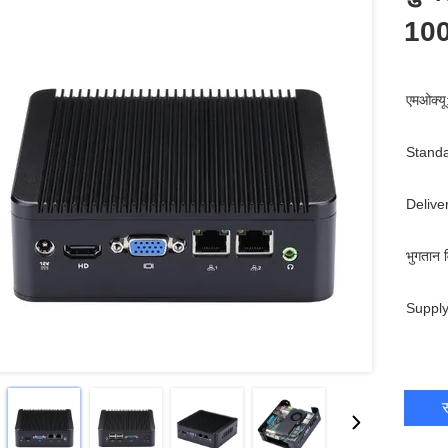
100
एमओक्यू
Standa
Delive
भुगतान व
Supply
स