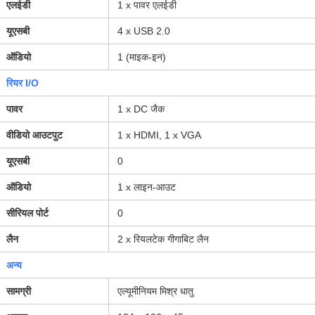
एलईडी
1 x पावर एलईडी
यूएसबी
4 x USB 2.0
ऑडियो
1 (माइक-इन)
रियर I/O
पावर
1 x DC जैक
वीडियो आउटपुट
1 x HDMI, 1 x VGA
यूएसबी
0
ऑडियो
1 x लाइन-आउट
सीरियल पोर्ट
0
लैन
2 x रियलटेक गीगाबिट लैन
अन्य
सामग्री
एल्यूमीनियम मिश्र धातु