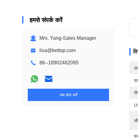
हमसे संपर्क करें
Mrs. Yang-Sales Manager
lisa@kettop.com
वि
86--18902462095
उत्
प्
लै
अब बात करें
U
ओ
प्