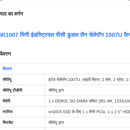
्पाद का वर्णन
Mi1007 मिनी इंडस्ट्रियल पीसी डुअल लैन सेलेरॉन 1007U फैन
विवरण
विवरण
सीपीयू
इंटेल सेलेरॉन 1007U, आइवी ब्रिज, 2 कोर, 2 थ्रेड, 
सीपीयू टीडीपी
सीपीयू द्वारा
मेमोरी
1 x DDR3L SO-DIMM सॉकेट (8G तक, 1333/1
स्टोरेज
mSATA SSD के लिए 1 x मिनी PCIe, 1 x 2.5" H
चिपसेट
सीपीयू द्वारा