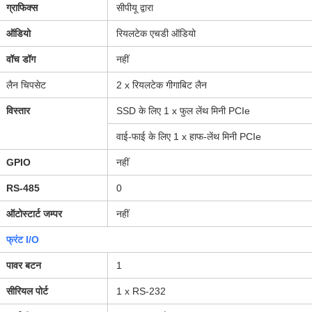
ग्राफिक्स
सीपीयू द्वारा
ऑडियो
रियलटेक एचडी ऑडियो
वॉच डॉग
नहीं
लैन चिपसेट
2 x रियलटेक गीगाबिट लैन
विस्तार
SSD के लिए 1 x फुल लेंथ मिनी PCIe
वाई-फाई के लिए 1 x हाफ-लेंथ मिनी PCIe
GPIO
नहीं
RS-485
0
ऑटोस्टार्ट जम्पर
नहीं
फ्रंट I/O
पावर बटन
1
सीरियल पोर्ट
1 x RS-232