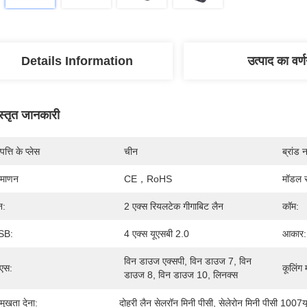
Details Information
उत्पाद का वर्
स्तृत जानकारी
पत्ति के प्लेस
चीन
ब्रांड 
रमाणन
CE，RoHS
मॉडल स
न:
2 एक्स रियलटेक गीगाबिट लैन
कॉम:
SB:
4 एक्स यूएसबी 2.0
आकार:
विन डाउज एक्सपी, विन डाउज 7, विन 
एस:
कूलिंग 
डाउज 8, विन डाउज 10, लिनक्स
रमुखता देना:
दोहरी लैन सेलरॉन मिनी पीसी
, 
सेलेरोन मिनी पीसी 1007य