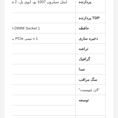
پردازنده
TDP پردازنده
حافظه
1 x DDR3L SO-DIMM Socket ((تا 8G، 1333/1600MHz)
ذخیره سازی
1 x مینی PCIe برای SSD mSATA، 1 x 2.5 "HDD / SSD
تراشه
گرافیک
صدا
سگ مراقب
"لان چیپسیت"
2 x شبکه شبکه ای گیگابیت ریالتک
توسعه
1 x Full Length Mini PCIe برای SSD
1 x نیمه طول مینی PCIe برای Wi-Fi