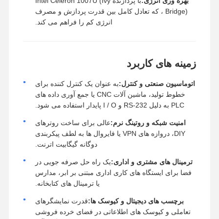
بهره وری انرژی:
با پردازنده Intel Celeron 1007U (Ivy
Bridge) ، که تعادل کامل بین قدرت پردازش و مصرف
انرژی کم را فراهم می کند.
زمینه های کاربرد
اتوماسیون صنعتی و کنترل:
به عنوان یک کنترل کننده برای
خطوط تولید، ماشین آلات CNC یا جمع آوری داده های
PLC به دلیل RS-232 و I / O پایدار استفاده می شود.
امنیت شبکه و روتینگ نرم:
عالی برای ساخت روترهای
DIY، دروازه های VPN یا فایروال ها به لطف پیکربندی
دوگانه گیگابیت اترنت.
ترمینال های مشتری و اداری:
یک راه حل صرفه جویی در
فضا برای ایستگاه های کاری اداری مبتنی بر ابر، مدارس
یا ترمینال های کتابخانه.
برچسب های دیجیتال و کیوسک ها:
قدرت نمایشگرهای
تعاملی و کیوسک های اطلاعاتی در فضای خرده فروشی