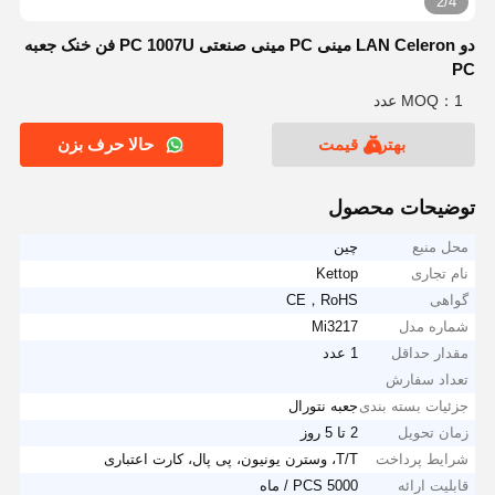
2/4
دو LAN Celeron مینی PC مینی صنعتی PC 1007U فن خنک جعبه
PC
MOQ：1 عدد
بهترین قیمت
حالا حرف بزن
توضیحات محصول
محل منبع
چین
نام تجاری
Kettop
گواهی
CE，RoHS
شماره مدل
Mi3217
مقدار حداقل
1 عدد
تعداد سفارش
جزئیات بسته بندی
جعبه نتورال
زمان تحویل
2 تا 5 روز
شرایط پرداخت
T/T، وسترن یونیون، پی پال، کارت اعتباری
قابلیت ارائه
5000 PCS / ماه