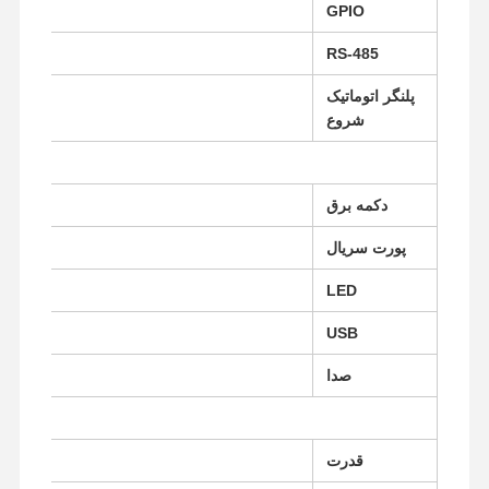
GPIO
RS-485
پلنگر اتوماتیک
شروع
دکمه برق
پورت سریال
LED
USB
صدا
خانه
محصولات
دربارهی ما
کارخانه تور
قدرت