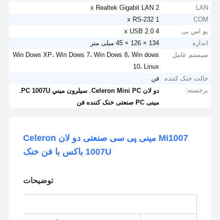
2 x Realtek Gigabit LAN
LAN
1 x RS-232
COM
یو اس بی
4 x USB 2.0
اندازه
134 × 126 × 45 میلی متر
سیستم عامل
Win Dows XP، Win Dows 7، Win Dows 8، Win dows
10، Linux
حالت خنک کننده
فن
برجسته:
,
,
دو لان Celeron Mini PC
سيلرون ميني PC 1007U
مینی PC صنعتی خنک کننده فن
Mi1007 مینی پی سی صنعتی دو لان Celeron
1007U باکس با فن خنک
توضیحات