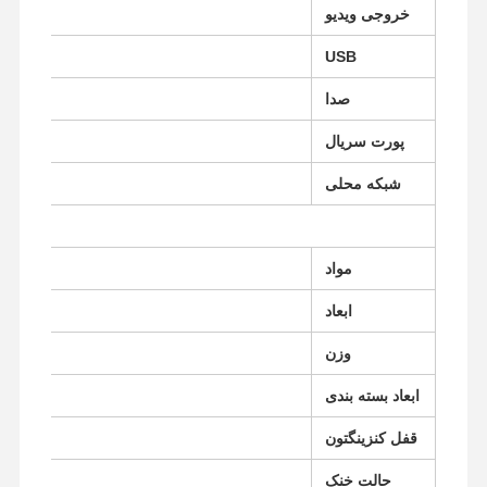
خروجی ویدیو
USB
کنترل کیفیت
تماس با ما
حالا حرف بزن
صدا
فایروال مینی پی سی
پورت سریال
مینی کامپیوتر صنعتی
شبکه محلی
2 x شبکه شبکه ای گیگابیت ریالتک
کامپیوتر رک ۱ یونیت
POE Mini PC
مواد
NAS Mini PC
ابعاد
PC مینی سلرون
وزن
ابعاد بسته بندی
کامپیوتر اصلی مینی
قفل کنزینگتون
آفیس مینی کامپیوتر
حالت خنک
مادربرد صنعتی