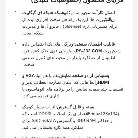
اتصال کارآمد:
مجهز به دوگانه
شبکه شبکه ای گیگابیت
ریالتک
پورت ها، این یک راه حل سخت افزاری ایده آل
برای مسیریابی نرم (pfsense) ، فایروال ها و مدیریت
شبکه است.
قابلیت اطمینان صنعتی:
ویژگی های یک اختصاص داده
شده
پورت RS-232 COM
و طراحی قوی خنک کننده فن،
اطمینان از عملکرد پایدار در محیط های کنترل صنعتی
سخت.
پشتیبانی از دو صفحه نمایش:
هم با هم مياد
VGA و
HDMI
رابط هایی که امکان نظارت انعطاف پذیر و
تنظیمات چند صفحه نمایش را در برنامه های اتوماسیون یا
اداری فراهم می کند.
بسته و قابل گسترش:
اثرات بسیار کوچک
(
134
×
126
×
mm
45
) دارای یک اسلات DDR3L است که
از حداکثر 8GB RAM و گسترش SSD mSATA برای
عملکرد همه کاره پشتیبانی می کند.