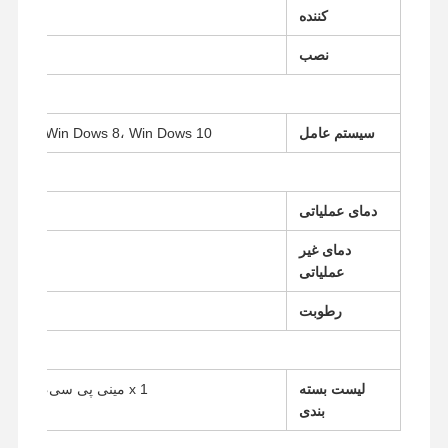
کننده
صفحه اصلی فایروال
نصب
سیستم عامل
Win Dows 7، Win Dows 8، Win Dows 10
دمای عملیاتی
دمای غیر
عملیاتی
رطوبت
لیست بسته
1 x مینی پی سی، 1 x منبع برق، 1 x کابل برق، 1 x VESA
بندی