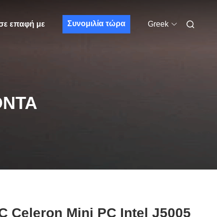
Συνομιλία τώρα
σε επαφή με
Greek
ΌΝΤΑ
 Celeron Mini PC Intel J5005