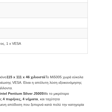
τος, 1 x VESA
μόνο
115 x 111 x 46 χιλιοστά
Το Mi5005 χωρά εύκολα
ερέωσης VESA. Είναι η απόλυτη λύση εξοικονόμησης
άλλοντα.
Intel Pentium Silver J5005
Με το μικρότερο
ς.
4 πυρήνες, 4 νήματα
, και ταχύτητα
όμενη απόδοση που ξεπερνά κατά πολύ την κατηγορία