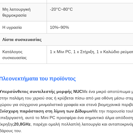
Μη λειτουργική
-20°C~80°C
θερμοκρασία
Η υγρασία
10%~90%
Λίστα συσκευασίας
Κατάλογος
1 x Μίνι PC, 1 x Στήριξη, 1 x Καλώδιο ρεύμα
συσκευασίας
Πλεονεκτήματα του προϊόντος
Υπερσύνθετος συντελεστής μορφής NUC
Με ένα μικρό αποτύπωμα 
στην παλάμη του χεριού σας ή κρύβεται πίσω από μια οθόνη μέσω στ
χώρου για σύγχρονα μινιμαλιστικά γραφεία και στενά βιομηχανικά περιβ
Ενίσχυρη παράσταση στη λίμνη των Δίδυμων
Με την παρουσία του
επεξεργαστή, αυτό το Mini PC προσφέρει ένα σημαντικό άλμα απόδοση
έκρηξης
20,8GHz
, παρέχει ομαλή πολλαπλή λειτουργία και ανταποκριν
βάρους του.