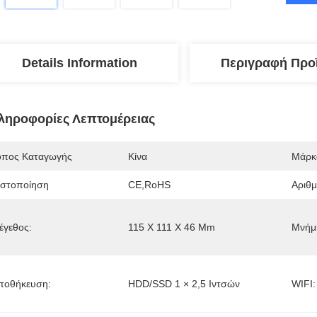
Details Information
Περιγραφή Προ
ληροφορίες Λεπτομέρειας
όπος Καταγωγής
Κίνα
Μάρκ
ιστοποίηση
CE,RoHS
Αριθ
έγεθος:
115 X 111 X 46 Mm
Μνήμ
ποθήκευση:
HDD/SSD 1 × 2,5 Ιντσών
WIFI: