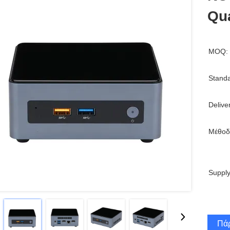
Qu
MOQ:
Standa
Delive
Μέθοδ
Supply
Πάρ