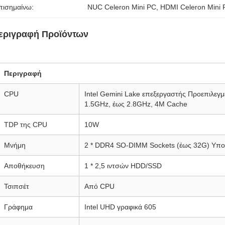
πισημαίνω:
NUC Celeron Mini PC
, 
HDMI Celeron Mini
εριγραφή Προϊόντων
Περιγραφή
CPU
Intel Gemini Lake επεξεργαστής Προεπιλεγ
1.5GHz, έως 2.8GHz, 4M Cache
TDP της CPU
10W
Μνήμη
2 * DDR4 SO-DIMM Sockets (έως 32G) Υποσ
Αποθήκευση
1 * 2,5 ιντσών HDD/SSD
Τσιπσέτ
Από CPU
Γράφημα
Intel UHD γραφικά 605