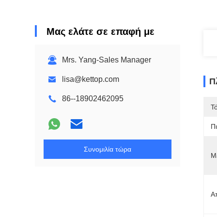
Μας ελάτε σε επαφή με
Mrs. Yang-Sales Manager
lisa@kettop.com
Π
86--18902462095
Τ
Π
Συνομιλία τώρα
Μ
Α