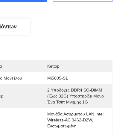
ϊόντων
α
Kettop
μό Μοντέλου
Mi5005-S1
2 Υποδοχές DDR4 SO-DIMM 
η:
(έως 32G) Υποστηρίζει Μόνο 
Ένα Τσιπ Μνήμης 1G
Μονάδα Ασύρματου LAN Intel 
Wireless-AC 9462-D2W, 
Ενσωματωμένη