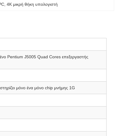
 PC
, 
4K μικρή θήκη υπολογιστή
μένο Pentium J5005 Quad Cores επεξεργαστής
τηρίζει μόνο ένα μόνο chip μνήμης 1G