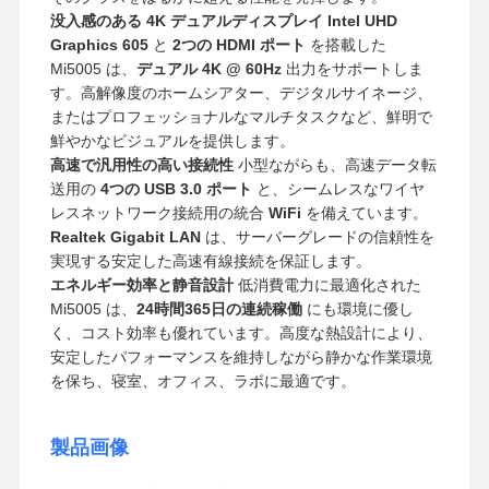
没入感のある 4K デュアルディスプレイ
Intel UHD
Graphics 605
と
2つの HDMI ポート
を搭載した
Mi5005 は、
デュアル 4K @ 60Hz
出力をサポートしま
す。高解像度のホームシアター、デジタルサイネージ、
またはプロフェッショナルなマルチタスクなど、鮮明で
鮮やかなビジュアルを提供します。
高速で汎用性の高い接続性
小型ながらも、高速データ転
送用の
4つの USB 3.0 ポート
と、シームレスなワイヤ
レスネットワーク接続用の統合
WiFi
を備えています。
Realtek Gigabit LAN
は、サーバーグレードの信頼性を
実現する安定した高速有線接続を保証します。
エネルギー効率と静音設計
低消費電力に最適化された
Mi5005 は、
24時間365日の連続稼働
にも環境に優し
く、コスト効率も優れています。高度な熱設計により、
安定したパフォーマンスを維持しながら静かな作業環境
を保ち、寝室、オフィス、ラボに最適です。
製品画像