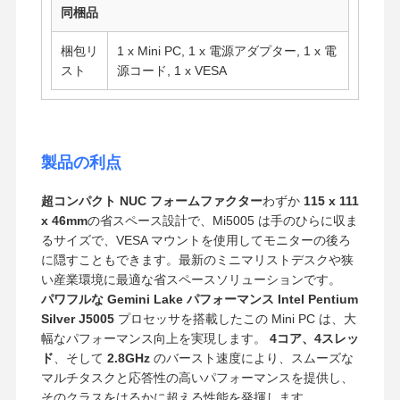
同梱品
梱包リ
1 x Mini PC, 1 x 電源アダプター, 1 x 電
スト
源コード, 1 x VESA
製品の利点
超コンパクト NUC フォームファクター
わずか
115 x 111
x 46mm
の省スペース設計で、Mi5005 は手のひらに収ま
るサイズで、VESA マウントを使用してモニターの後ろ
に隠すこともできます。最新のミニマリストデスクや狭
い産業環境に最適な省スペースソリューションです。
パワフルな Gemini Lake パフォーマンス
Intel Pentium
Silver J5005
プロセッサを搭載したこの Mini PC は、大
幅なパフォーマンス向上を実現します。
4コア、4スレッ
ド
、そして
2.8GHz
のバースト速度により、スムーズな
マルチタスクと応答性の高いパフォーマンスを提供し、
そのクラスをはるかに超える性能を発揮します。