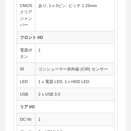
CMOS
あり, 1 x 3ピン, ピッチ 1.25mm
クリア
品質管理
お問い合わせ
今雑談しなさ
ジャン
い
パー
フロント I/O
ファイアウォール ミニPC
電源ボ
1
産業小型PC
タン
1UラックマウントPC
IR
コンシューマー赤外線 (CIR) センサー
POE ミニ PC
LED
1 x 電源 LED, 1 x HDD LED
NAS ミニPC
USB
2 x USB 3.0
セルロンミニPC
リア I/O
コアミニPC
DC-IN
1
オフィスミニPC