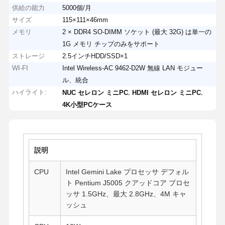
供給の能力
5000個/月
サイズ
115×111×46mm
メモリ
2 × DDR4 SO-DIMM ソケット (最大 32G) は単一の
1G メモリ チップのみをサポート
ストレージ
2.5インチHDD/SSD×1
WI-FI
Intel Wireless-AC 9462-D2W 無線 LAN モジュー
ル、統合
ハイライト:
,
,
NUC セレロン ミニPC
HDMI セレロン ミニPC
4K小型PCケース
説明
CPU
Intel Gemini Lake プロセッサ デフォル
ト Pentium J5005 クアッドコア プロセ
ッサ 1.5GHz、最大 2.8GHz、4M キャ
ッシュ