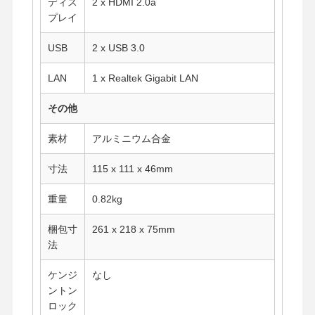
ディス
2 x HDMI 2.0a
産業用マザーボード
プレイ
ファイアウォールのマザーボード
USB
2 x USB 3.0
LAN
1 x Realtek Gigabit LAN
その他
素材
アルミニウム合金
寸法
115 x 111 x 46mm
重量
0.82kg
梱包寸
261 x 218 x 75mm
法
ケンジ
なし
ントン
ロック