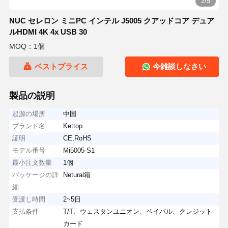
2/5
NUC セレロン ミニPC インテル J5005 クアッドコア デュア
ルHDMI 4K 4x USB 30
MOQ：1個
ベストプライス
今雑談しなさい
製品の説明
起源の場所
中国
ブランド名
Kettop
証明
CE,RoHS
モデル番号
Mi5005-S1
最小注文数量
1個
パッケージの詳
Netural箱
細
受渡し時間
2~5日
支払条件
T/T、ウェスタンユニオン、ペイパル、クレジット
カード