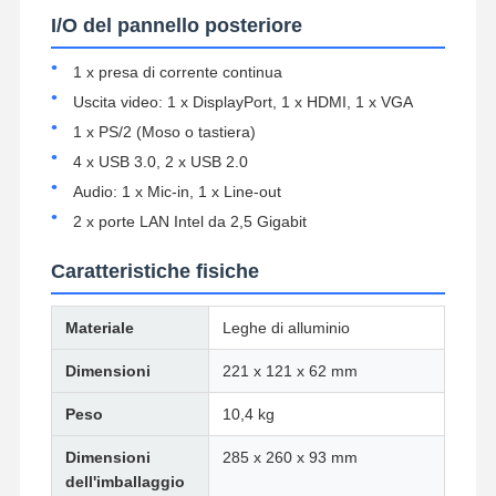
I/O del pannello posteriore
Controllo Di
Contattaci
Ora
1 x presa di corrente continua
Qualità
Chiacchieri
Uscita video: 1 x DisplayPort, 1 x HDMI, 1 x VGA
1 x PS/2 (Moso o tastiera)
Firewall Mini PC
4 x USB 3.0, 2 x USB 2.0
Mini PC industriale
Audio: 1 x Mic-in, 1 x Line-out
2 x porte LAN Intel da 2,5 Gigabit
1U Rackmount PC
Caratteristiche fisiche
Mini PC POE
Materiale
Leghe di alluminio
NAS Mini PC
Dimensioni
221 x 121 x 62 mm
Celeron Mini PC
Peso
10,4 kg
Core Mini PC
Dimensioni
285 x 260 x 93 mm
Office Mini PC
dell'imballaggio