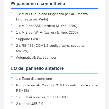
Espansione e connettività
1 x Mini PCIe (piena lunghezza per 4G, mezza
lunghezza per Wi-Fi)
1 x M.2 per SSD (tastiera M, tipo: 2280)
1 x M.2 per Wi-Fi (tastiera E, tipo: 2230)
Supporto GPIO
2 x RS-485 (COM1/2 configurabile, supporto
5V/12V)
AutomaticallyStart Jumper
I/O del pannello anteriore
1 x Tasto di accensione
6 x porte seriali RS-232 (COM1/2 configurabile come
RS-485)
Casa
Prodotti
Chi Siamo
Fatory Tour
1 x LED di potenza, 1 x LED HDD
2 x porte USB 2.0