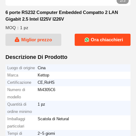
2/3
6 porte RS232 Computer Embedded Compatto 2 LAN
Gigabit 2.5 Intel I225V I226V
MOQ：1 pz
Miglior prezzo
Ora chiacchieri
Descrizione Di Prodotto
Luogo di origine
Cina
Marca
Kettop
Certificazione
CE,RoHS
Numero di
Mi4305C6
modello
Quantità di
1 pz
ordine minimo
Imballaggi
Scatola di Netural
particolari
Tempi di
2~5 giorni