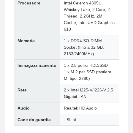
Processore
Intel Celeron 4305U,
Whiskey Lake, 2 Core, 2
Thread, 2.2GHz, 2M
Cache, Intel UHD Graphics
610
Memoria
1 x DDR4 SO-DIMM
Socket (fino a 32 GB,
2133/2400MHz)
Immagazzinamento
1 x 2,5 pollici HDD/SSD
1 x M.2 per SSD (tastiera
M, tipo: 2280)
Rete
2 x Intel I225-V/I226-V 2.5
Gigabit LAN
Audio
Realtek HD Audio
Cane da guardia
- Sì, sì.