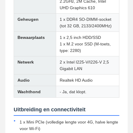
2.2GHz, 2M Cache, Intel
UHD Graphics 610
Geheugen
1 x DDR4 SO-DIMM-socket
(tot 32 GB, 2133/2400MHz)
Bewaarplaats
1 x 2,5 inch HDD/SSD
1 x M.2 voor SSD (M-toets,
type: 2280)
Netwerk
2 x Intel I225-V/I226-V 2,5
Gigabit LAN
Audio
Realtek HD Audio
Wachthond
- Ja, dat klopt.
Uitbreiding en connectiviteit
1 x Mini PCIe (volledige lengte voor 4G, halve lengte
voor Wi-Fi)