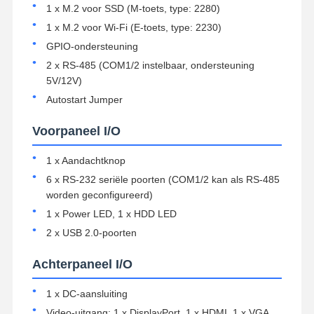
1 x M.2 voor SSD (M-toets, type: 2280)
1 x M.2 voor Wi-Fi (E-toets, type: 2230)
GPIO-ondersteuning
2 x RS-485 (COM1/2 instelbaar, ondersteuning
5V/12V)
Autostart Jumper
Voorpaneel I/O
1 x Aandachtknop
6 x RS-232 seriële poorten (COM1/2 kan als RS-485
worden geconfigureerd)
1 x Power LED, 1 x HDD LED
2 x USB 2.0-poorten
Achterpaneel I/O
Thuis
Producten
Over Ons
Fabrieksreis
1 x DC-aansluiting
Video-uitgang: 1 x DisplayPort, 1 x HDMI, 1 x VGA