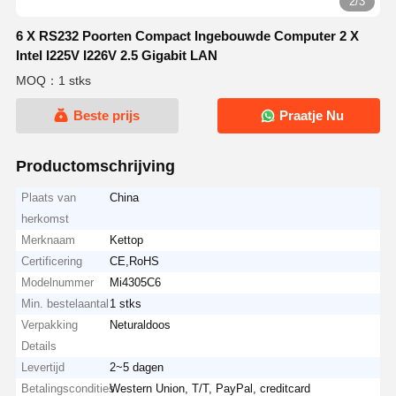
2/3
6 X RS232 Poorten Compact Ingebouwde Computer 2 X
Intel I225V I226V 2.5 Gigabit LAN
MOQ：1 stks
Beste prijs
Praatje Nu
Productomschrijving
Plaats van
China
herkomst
Merknaam
Kettop
Certificering
CE,RoHS
Modelnummer
Mi4305C6
Min. bestelaantal
1 stks
Verpakking
Neturaldoos
Details
Levertijd
2~5 dagen
Betalingscondities
Western Union, T/T, PayPal, creditcard