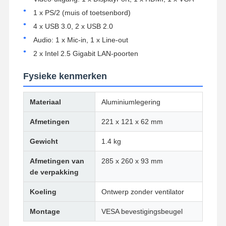
1 x PS/2 (muis of toetsenbord)
4 x USB 3.0, 2 x USB 2.0
Kwaliteitscont
Contacteer
Praatje Nu
Role
Ons
Audio: 1 x Mic-in, 1 x Line-out
2 x Intel 2.5 Gigabit LAN-poorten
Firewall Mini PC
Fysieke kenmerken
Industriële Minipc
Materiaal
Aluminiumlegering
1U Rackmount PC
Afmetingen
221 x 121 x 62 mm
POE-mini-pc
Gewicht
1.4 kg
NAS Mini PC
Afmetingen van
285 x 260 x 93 mm
Celeron Mini PC
de verpakking
Koeling
Ontwerp zonder ventilator
Core Mini PC
Montage
VESA bevestigingsbeugel
Office Mini PC