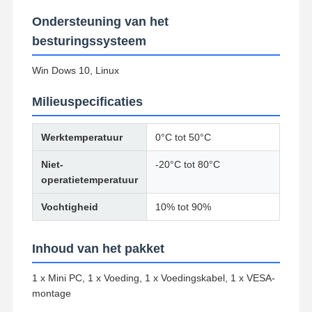
Industrieel moederbord
Ondersteuning van het
besturingssysteem
Firewall-moederbord
Win Dows 10, Linux
Milieuspecificaties
Werktemperatuur
0°C tot 50°C
Niet-
-20°C tot 80°C
operatietemperatuur
Vochtigheid
10% tot 90%
Inhoud van het pakket
1 x Mini PC, 1 x Voeding, 1 x Voedingskabel, 1 x VESA-
montage