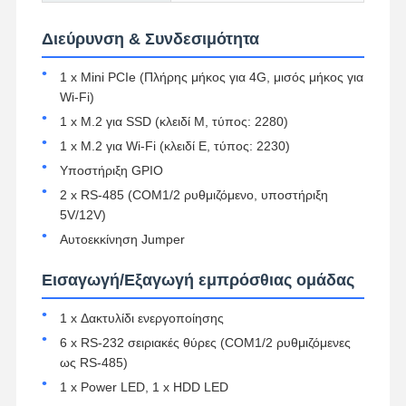
Διεύρυνση & Συνδεσιμότητα
1 x Mini PCIe (Πλήρης μήκος για 4G, μισός μήκος για
Wi-Fi)
1 x M.2 για SSD (κλειδί M, τύπος: 2280)
1 x M.2 για Wi-Fi (κλειδί E, τύπος: 2230)
Υποστήριξη GPIO
2 x RS-485 (COM1/2 ρυθμιζόμενο, υποστήριξη
5V/12V)
Αυτοεκκίνηση Jumper
Εισαγωγή/Εξαγωγή εμπρόσθιας ομάδας
1 x Δακτυλίδι ενεργοποίησης
6 x RS-232 σειριακές θύρες (COM1/2 ρυθμιζόμενες
Αρχική
Προϊόντα
Σχετικά Με
Γύρος
ως RS-485)
Σελίδα
Εμάς
Εργοστασίων
1 x Power LED, 1 x HDD LED