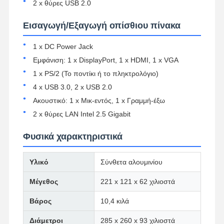
2 x θύρες USB 2.0
Εισαγωγή/Εξαγωγή οπίσθιου πίνακα
Ποιοτικός
Επαφή
Συνομιλία
Έλεγχος
Τώρα
1 x DC Power Jack
Εμφάνιση: 1 x DisplayPort, 1 x HDMI, 1 x VGA
Φάιργουολ Μίνι PC
1 x PS/2 (Το ποντίκι ή το πληκτρολόγιο)
4 x USB 3.0, 2 x USB 2.0
Βιομηχανικό μίνι PC
Ακουστικό: 1 x Μικ-εντός, 1 x Γραμμή-έξω
2 x θύρες LAN Intel 2.5 Gigabit
Υπολογιστής Rack 1U
POE Mini PC
Φυσικά χαρακτηριστικά
Μίνι υπολογιστής NAS
Υλικό
Σύνθετα αλουμινίου
Celeron Μίνι PC
Μέγεθος
221 x 121 x 62 χιλιοστά
Core Mini PC
Βάρος
10,4 κιλά
Μίνι PC Γραφείου
Διάμετροι
285 x 260 x 93 χιλιοστά