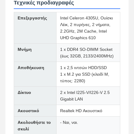
Τεχνικές προδιαγραφές
Επεξεργαστής
Intel Celeron 4305U, Ουίσκι
Λέικ, 2 πυρήνες, 2 νήματα,
2.2GHz, 2M Cache, Intel
UHD Graphics 610
Μνήμη
1 x DDR4 SO-DIMM Socket
(έως 32GB, 2133/2400MHz)
Αποθήκευση
1 x 2,5 ιντσών HDD/SSD
1 x M.2 για SSD (κλειδί M,
τύπος: 2280)
Δίκτυο
2 x Intel I225-V/I226-V 2.5
Gigabit LAN
Ακουστικό
Realtek HD Ακουστικό
Ακολουθήστε το
- Ναι, ναι.
σκυλί