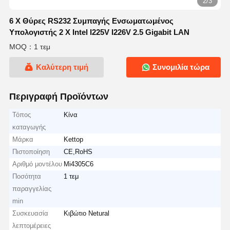
2/3
6 X Θύρες RS232 Συμπαγής Ενσωματωμένος
Υπολογιστής 2 X Intel I225V I226V 2.5 Gigabit LAN
MOQ：1 τεμ
Καλύτερη τιμή
Συνομιλία τώρα
Περιγραφή Προϊόντων
Τόπος
Κίνα
καταγωγής
Μάρκα
Kettop
Πιστοποίηση
CE,RoHS
Αριθμό μοντέλου
Mi4305C6
Ποσότητα
1 τεμ
παραγγελίας
min
Συσκευασία
Κιβώτιο Netural
λεπτομέρειες