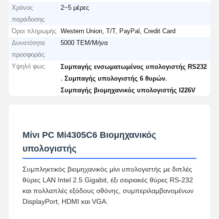
Χρόνος
2~5 μέρες
παράδοσης
Όροι πληρωμής
Western Union, T/T, PayPal, Credit Card
Δυνατότητα
5000 ΤΕΜ/Μήνα
προσφοράς
Υψηλό φως:
Συμπαγής ενσωματωμένος υπολογιστής RS232
,
,
Συμπαγής υπολογιστής 6 θυρών
Συμπαγής βιομηχανικός υπολογιστής I226V
Μίνι PC Mi4305C6 Βιομηχανικός
υπολογιστής
Συμπληκτικός βιομηχανικός μίνι υπολογιστής με διπλές
θύρες LAN Intel 2.5 Gigabit, έξι σειριακές θύρες RS-232
και πολλαπλές εξόδους οθόνης, συμπεριλαμβανομένων
DisplayPort, HDMI και VGA.