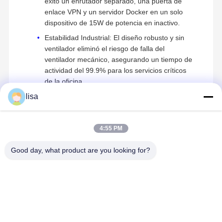
éxito un enrutador separado, una puerta de
enlace VPN y un servidor Docker en un solo
dispositivo de 15W de potencia en inactivo.
Estabilidad Industrial: El diseño robusto y sin
ventilador eliminó el riesgo de falla del
ventilador mecánico, asegurando un tiempo de
actividad del 99.9% para los servicios críticos
de la oficina.
lisa
4:55 PM
Productos Recomendados
Good day, what product are you looking for?
Kettop Technology – Mini PCs y
Inicio
Productos
Sobre
Visita A La
Soluciones de Red de Alto Rendimiento
Nosotros
Fábrica